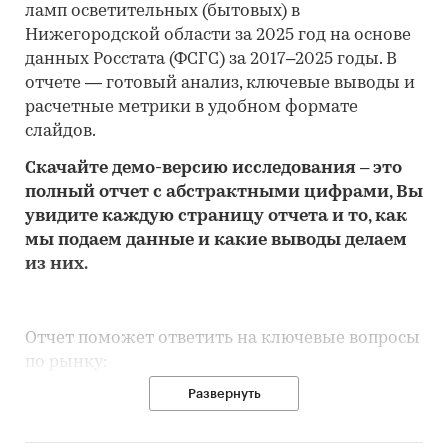
ламп осветительных (бытовых) в
Нижегородской области за 2025 год на основе
данных Росстата (ФСГС) за 2017–2025 годы. В
отчете — готовый анализ, ключевые выводы и
расчетные метрики в удобном формате
слайдов.
Скачайте
демо
-версию
исследования
– это
полный отчет с абстрактными цифрами, Вы
увидите каждую стр
аницу отчета и то,
как
мы подаем данные и какие выводы делаем
из них.
Отчет поможет ответить на ключевые вопросы
по рынку:
Развернуть
• Каков объем розничного рынка ламп
осветительных (бытовых) в Нижегородской
области, много это или мало по сравнению с