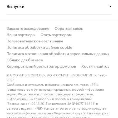
другими регионами России?
Выпуски
• Рынок растет или снижается? Если растет, то
за счет реального спроса или за счет
инфляции? Как соотносятся рост и падение с
Заказать исследование
Обратная связь
динамикой других регионов?
Наши партнеры
Стать партнером
Пользовательское соглашение
• Какое место регион занимает в России и в
Политика обработки файлов cookie
своем федеральном округе по объему продаж
Политика в отношении обработки персональных данных
и по продажам на душу населения?
Облако для бизнеса
Корпоративный регистратор доменов
Хостинг сайтов
• К какому сегменту можно отнести рынок по
размеру и темпом роста (малый/крупный, с
© ООО «БИЗНЕСПРЕСС», АО «РОСБИЗНЕСКОНСАЛТИНГ», 1995-
2026.
опережающей динамикой/с отстающей
Сообщения и материалы информационного агентства «РБК»
динамикой) в стратегической перспективе и в
(свидетельство о регистрации средства массовой информации
текущей ситуации? Меняются ли позиции
выдано Федеральной службой по надзору в сфере связи,
информационных технологий и массовых коммуникаций
региона с течением времени?
(Роскомнадзор) 09.12.2015 за номером ИА №ФС77-63848) и
сетевого издания «РБК» (свидетельство о регистрации средства
• Насколько рынок насыщен и какой у региона
массовой информации выдано Федеральной службой по надзору в
потенциал роста, если сравнить его с
сфере связи, информационных технологий и массовых