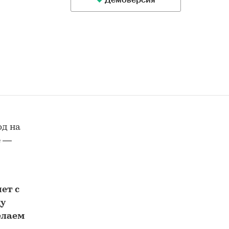
Демоверсия
од на
е —
ет с
у
елаем