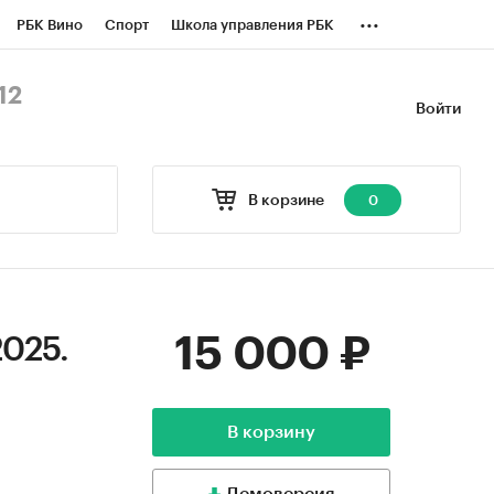
...
РБК Вино
Спорт
Школа управления РБК
БК Бизнес-среда
Дискуссионный клуб
12
Войти
оверка контрагентов
Политика
В корзине
0
15 000 ₽
2025.
В корзину