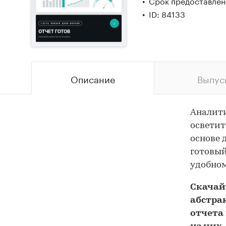
Срок предоставлени
ID: 84133
Описание
Выпус
Аналит
осветит
основе 
готовый
удобном
Скача
абстра
отчета 