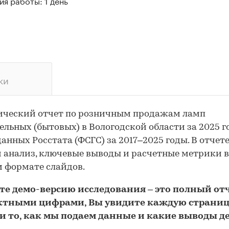
я работы: 1 день
ки
ический отчет по розничным продажам ламп
ельных (бытовых) в Вологодской области за 2025 г
данных Росстата (ФСГС) за 2017–2025 годы. В отчет
 анализ, ключевые выводы и расчетные метрики в
 формате слайдов.
йте
демо
-версию
исследования
– это полный отч
ктными цифрами, Вы увидите каждую стр
аниц
и то,
как мы подаем данные и какие выводы д