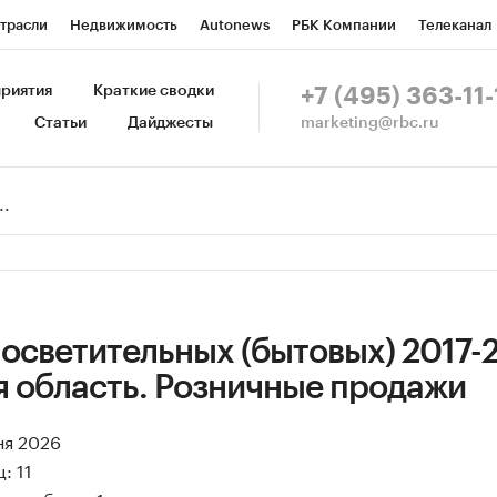
трасли
Недвижимость
Autonews
РБК Компании
Телеканал
изионеры
Национальные проекты
Город
Стиль
Крипто
Р
риятия
Краткие сводки
+7 (495) 363-11-
marketing@rbc.ru
Статьи
Дайджесты
зета
Спецпроекты СПб
Конференции СПб
Спецпроекты
Пр
Рынок наличной валюты
осветительных (бытовых) 2017-
я область. Розничные продажи
ня 2026
: 11