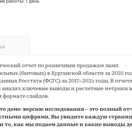
я работы: 1 день
ки
ический отчет по розничным продажам ламп
ельных (бытовых) в Курганской области за 2025 го
данных Росстата (ФСГС) за 2017–2025 годы. В отчет
 анализ, ключевые выводы и расчетные метрики в
 формате слайдов.
йте
демо
-версию
исследования
– это полный отч
ктными цифрами, Вы увидите каждую стр
аниц
и то,
как мы подаем данные и какие выводы д