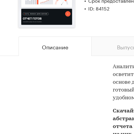
Срок предоставлени
ID: 84152
Описание
Выпус
Аналит
осветит
основе 
готовый
удобном
Скача
абстра
отчета 