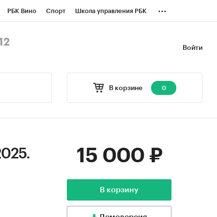
...
РБК Вино
Спорт
Школа управления РБК
БК Бизнес-среда
Дискуссионный клуб
12
Войти
оверка контрагентов
Политика
В корзине
0
15 000 ₽
2025.
В корзину