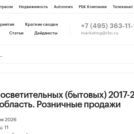
трасли
Недвижимость
Autonews
РБК Компании
Телеканал
изионеры
Национальные проекты
Город
Стиль
Крипто
Р
риятия
Краткие сводки
+7 (495) 363-11-
marketing@rbc.ru
Статьи
Дайджесты
зета
Спецпроекты СПб
Конференции СПб
Спецпроекты
Пр
Рынок наличной валюты
осветительных (бытовых) 2017-
 область. Розничные продажи
ня 2026
: 11