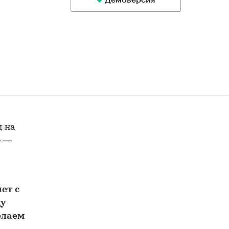
Демоверсия
д на
е —
ет с
у
елаем