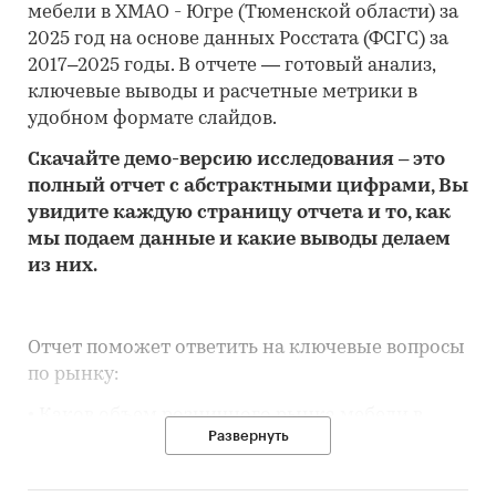
мебели в ХМАО - Югре (Тюменской области) за
2025 год на основе данных Росстата (ФСГС) за
2017–2025 годы. В отчете — готовый анализ,
ключевые выводы и расчетные метрики в
удобном формате слайдов.
Скачайте
демо
-версию
исследования
– это
полный отчет с абстрактными цифрами, Вы
увидите каждую стр
аницу отчета и то,
как
мы подаем данные и какие выводы делаем
из них.
Отчет поможет ответить на ключевые вопросы
по рынку:
• Каков объем розничного рынка мебели в
Развернуть
ХМАО - Югре (Тюменской области), много это
или мало по сравнению с другими регионами
России?