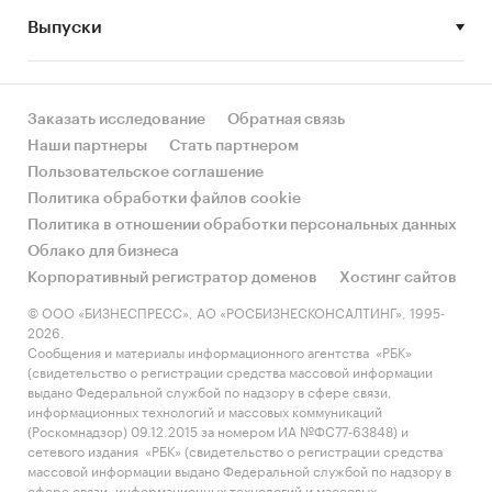
Выпуски
• Рынок растет или снижается? Если растет, то
за счет реального спроса или за счет
инфляции? Как соотносятся рост и падение с
динамикой других регионов?
Заказать исследование
Обратная связь
Наши партнеры
Стать партнером
• Какое место регион занимает в России и в
Пользовательское соглашение
своем федеральном округе по объему продаж
Политика обработки файлов cookie
и по продажам на душу населения?
Политика в отношении обработки персональных данных
Облако для бизнеса
• К какому сегменту можно отнести рынок по
Корпоративный регистратор доменов
Хостинг сайтов
размеру и темпом роста (малый/крупный, с
опережающей динамикой/с отстающей
© ООО «БИЗНЕСПРЕСС», АО «РОСБИЗНЕСКОНСАЛТИНГ», 1995-
2026.
динамикой) в стратегической перспективе и в
Сообщения и материалы информационного агентства «РБК»
текущей ситуации? Меняются ли позиции
(свидетельство о регистрации средства массовой информации
региона с течением времени?
выдано Федеральной службой по надзору в сфере связи,
информационных технологий и массовых коммуникаций
• Насколько рынок насыщен и какой у региона
(Роскомнадзор) 09.12.2015 за номером ИА №ФС77-63848) и
сетевого издания «РБК» (свидетельство о регистрации средства
потенциал роста, если сравнить его с
массовой информации выдано Федеральной службой по надзору в
регионами со схожими доходами, со схожей
сфере связи, информационных технологий и массовых