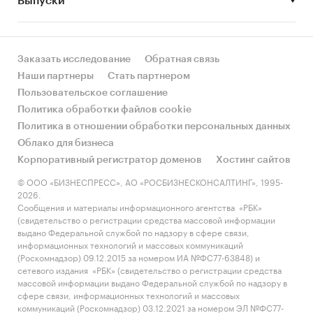
Выпуски
за счет реального спроса или за счет
инфляции? Как соотносятся рост и падение с
динамикой других регионов?
Заказать исследование
Обратная связь
• Какое место регион занимает в России и в
Наши партнеры
Стать партнером
своем федеральном округе по объему продаж
Пользовательское соглашение
и по продажам на душу населения?
Политика обработки файлов cookie
Политика в отношении обработки персональных данных
• К какому сегменту можно отнести рынок по
Облако для бизнеса
размеру и темпом роста (малый/крупный, с
Корпоративный регистратор доменов
Хостинг сайтов
опережающей динамикой/с отстающей
динамикой) в стратегической перспективе и в
© ООО «БИЗНЕСПРЕСС», АО «РОСБИЗНЕСКОНСАЛТИНГ», 1995-
2026.
текущей ситуации? Меняются ли позиции
Сообщения и материалы информационного агентства «РБК»
региона с течением времени?
(свидетельство о регистрации средства массовой информации
выдано Федеральной службой по надзору в сфере связи,
• Насколько рынок насыщен и какой у региона
информационных технологий и массовых коммуникаций
потенциал роста, если сравнить его с
(Роскомнадзор) 09.12.2015 за номером ИА №ФС77-63848) и
сетевого издания «РБК» (свидетельство о регистрации средства
регионами со схожими доходами, со схожей
массовой информации выдано Федеральной службой по надзору в
долей расходов на мебель и с соседними
сфере связи, информационных технологий и массовых
регионами?
коммуникаций (Роскомнадзор) 03.12.2021 за номером ЭЛ №ФС77-