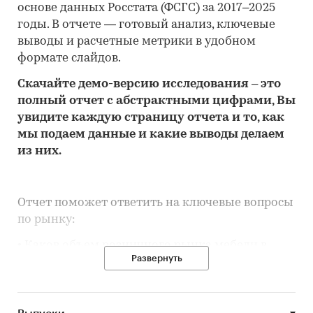
основе данных Росстата (ФСГС) за 2017–2025
годы. В отчете — готовый анализ, ключевые
выводы и расчетные метрики в удобном
формате слайдов.
Скачайте
демо
-версию
исследования
– это
полный отчет с абстрактными цифрами, Вы
увидите каждую стр
аницу отчета и то,
как
мы подаем данные и какие выводы делаем
из них.
Отчет поможет ответить на ключевые вопросы
по рынку:
• Каков объем розничного рынка мебели в
Развернуть
Костромской области, много это или мало по
сравнению с другими регионами России?
• Рынок растет или снижается? Если растет, то