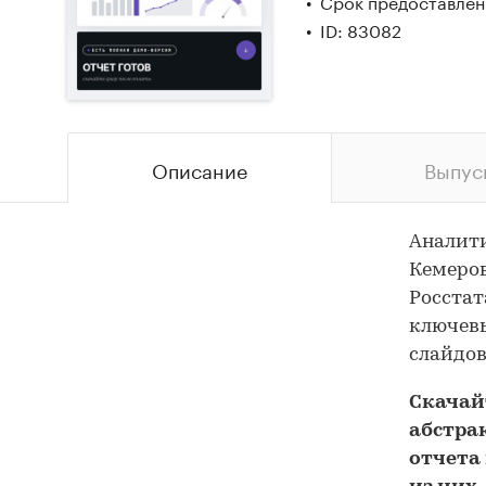
Срок предоставлени
ID: 83082
Описание
Выпус
Аналити
Кемеров
Росстат
ключевы
слайдов
Скача
абстра
отчета 