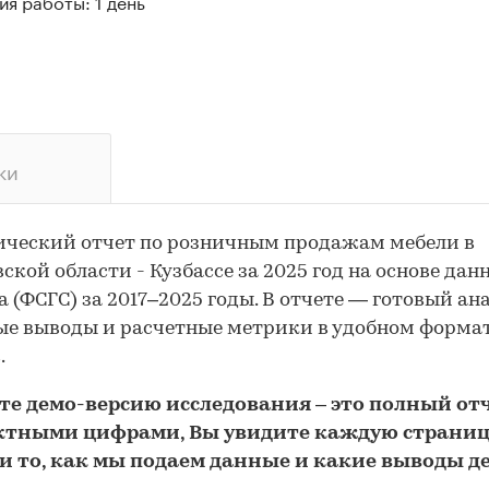
я работы: 1 день
ки
ческий отчет по розничным продажам мебели в
ской области - Кузбассе за 2025 год на основе дан
а (ФСГС) за 2017–2025 годы. В отчете — готовый ана
е выводы и расчетные метрики в удобном форма
.
йте
демо
-версию
исследования
– это полный отч
ктными цифрами, Вы увидите каждую стр
аниц
и то,
как мы подаем данные и какие выводы д