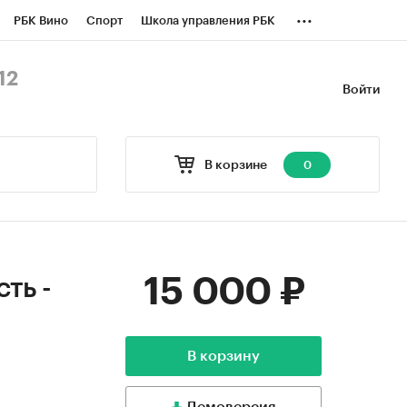
...
РБК Вино
Спорт
Школа управления РБК
БК Бизнес-среда
Дискуссионный клуб
12
Войти
оверка контрагентов
Политика
В корзине
0
15 000 ₽
ть -
В корзину