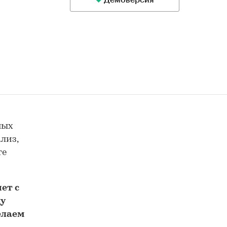
Демоверсия
ных
лиз,
те
ет с
у
елаем