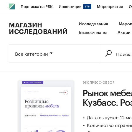
Подписка на РБК
Инвестиции
Мероприятия
О
РБК Образование
РБК Курсы
РБК Life
Тренды
В
МАГАЗИН
Исследования
Мероп
ИССЛЕДОВАНИЙ
Бизнес-планы
Акции
Исследования
Кредитные рейтинги
Франшизы
Га
Экономика
Бизнес
Технологии и медиа
Финансы
Все категории
ЭКСПРЕСС-ОБЗОР
Рынок мебел
Кузбасс. Р
Дата выпуска: 12 м
Количество страниц