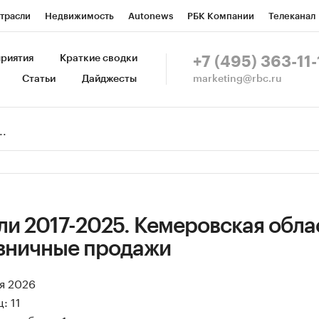
трасли
Недвижимость
Autonews
РБК Компании
Телеканал
изионеры
Национальные проекты
Город
Стиль
Крипто
Р
риятия
Краткие сводки
+7 (495) 363-11-
marketing@rbc.ru
Статьи
Дайджесты
зета
Спецпроекты СПб
Конференции СПб
Спецпроекты
Пр
Рынок наличной валюты
и 2017-2025. Кемеровская облас
озничные продажи
ая 2026
: 11