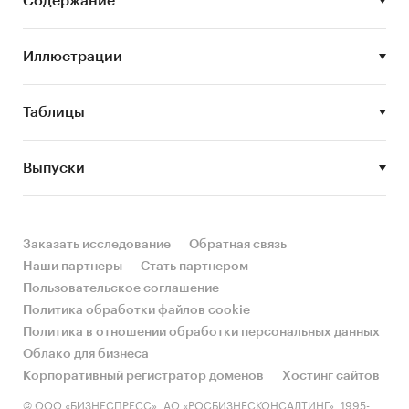
• Крупнейшие игроки на рынке доставки
Содержание
готовой еды;
• Тенденции и перспективы развития
Иллюстрации
российского рынка доставки готовой еды.
Таблицы
Данное исследование предназначено для ряда
специалистов, работающих на рынке доставки
Выпуски
готовой еды, в частности:
• Маркетологи-аналитики, менеджеры по
Заказать исследование
Обратная связь
маркетингу, менеджеры по маркетинговым
Наши партнеры
Стать партнером
исследованиям;
Пользовательское соглашение
• Директора по маркетингу, директора по
Политика обработки файлов cookie
продажам;
Политика в отношении обработки персональных данных
Облако для бизнеса
• Коммерческие директора;
Корпоративный регистратор доменов
Хостинг сайтов
• Частные инвесторы, планирующие
© ООО «БИЗНЕСПРЕСС», АО «РОСБИЗНЕСКОНСАЛТИНГ», 1995-