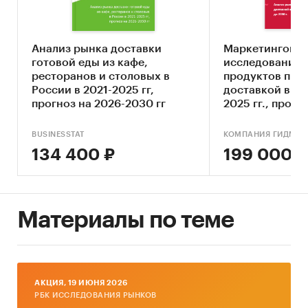
продажам, коммерческие директора;
• Частные инвесторы, планирующие
приобрести акции предприятий,
Анализ рынка доставки
Маркетингово
осуществляющих свою деятельность на рынке
готовой еды из кафе,
исследование 
ресторанов и столовых в
продуктов пита
доставки готовой еды.
России в 2021-2025 гг,
доставкой в Ро
прогноз на 2026-2030 гг
2025 гг., прогно
обновлением)
Исследование проведено в июле 2025 года.
BUSINESSTAT
КОМПАНИЯ ГИДМАР
134 400 ₽
199 000 ₽
Объем отчета – 61 стр.
Отчет содержит 3 таблицы и 37 графиков.
Язык отчета – русский.
Материалы по теме
Категории:
Потребительские услуги
/
...
/
Рестораны
/
Доставка еды
Россия
AКЦИЯ, 19 ИЮНЯ 2026
РБК ИССЛЕДОВАНИЯ РЫНКОВ