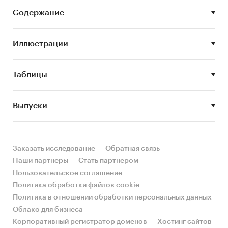
Описание состояния рынка телемедицины;
Содержание
Оценка объема и потенциальной емкости
рынка телемедицины;
Иллюстрации
STEP-анализ факторов, влияющих на рынок
телемедицины;
Таблицы
Описание основных конкурентов;
Составление прогноза развития рынка до
Выпуски
2026 г.
Основные блоки исследования:
Обзор российского рынка телемедицины
Заказать исследование
Обратная связь
Наши партнеры
Стать партнером
Конкурентный анализ на рынке
Пользовательское соглашение
телемедицины в России
Политика обработки файлов cookie
Анализ потребления телемедицины
Политика в отношении обработки персональных данных
Оценка факторов инвестиционной
Облако для бизнеса
привлекательности рынка
Корпоративный регистратор доменов
Хостинг сайтов