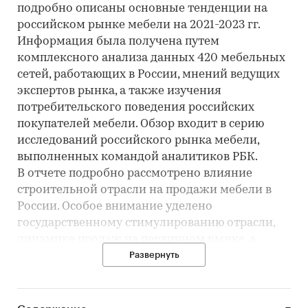
подробно описаны основные тенденции на
российском рынке мебели на 2021-2023 гг.
Информация была получена путем
комплексного анализа данных 420 мебельных
сетей, работающих в России, мнений ведущих
экспертов рынка, а также изучения
потребительского поведения российских
покупателей мебели. Обзор входит в серию
исследований российского рынка мебели,
выполненных командой аналитиков РБК.
В отчете подробно рассмотрено влияние
строительной отрасли на продажи мебели в
России. Особое внимание уделено
государственному стимулированию отрасли,
динамике продаж на первичном рынке, а
также рынку жилищного кредитования,
Развернуть
который в последний год испытывал бурный
рост в связи с субсидированием ставок по
ипотеке.