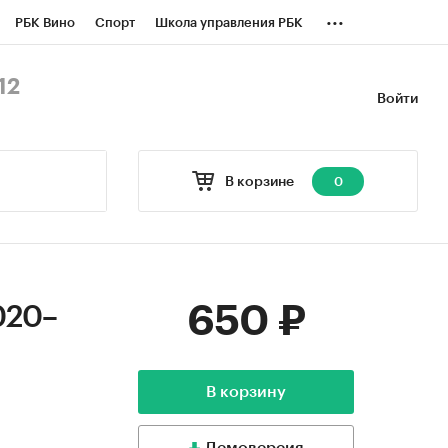
...
РБК Вино
Спорт
Школа управления РБК
БК Бизнес-среда
Дискуссионный клуб
12
Войти
оверка контрагентов
Политика
В корзине
0
650 ₽
020–
В корзину