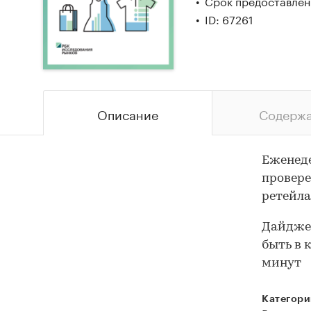
Срок предоставлени
ID: 67261
Описание
Содерж
Еженеде
провере
ретейла
Дайджес
быть в 
минут
Категори