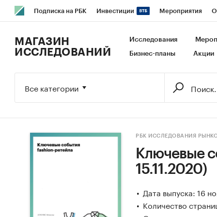
Подписка на РБК
Инвестиции
Мероприятия
О
РБК Образование
РБК Курсы
РБК Life
Тренды
В
МАГАЗИН
Исследования
Мероп
ИССЛЕДОВАНИЙ
Бизнес-планы
Акции
Исследования
Кредитные рейтинги
Франшизы
Га
Экономика
Бизнес
Технологии и медиа
Финансы
Все категории
РБК ИССЛЕДОВАНИЯ РЫНК
Ключевые со
15.11.2020)
Дата выпуска: 16 н
Количество страни