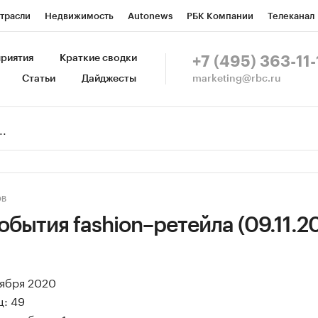
трасли
Недвижимость
Autonews
РБК Компании
Телеканал
изионеры
Национальные проекты
Город
Стиль
Крипто
Р
риятия
Краткие сводки
+7 (495) 363-11-
marketing@rbc.ru
Статьи
Дайджесты
зета
Спецпроекты СПб
Конференции СПб
Спецпроекты
Пр
Рынок наличной валюты
ОВ
бытия fashion–ретейла (09.11.2
оября 2020
ц: 49