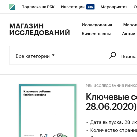
Подписка на РБК
Инвестиции
Мероприятия
О
РБК Образование
РБК Курсы
РБК Life
Тренды
В
МАГАЗИН
Исследования
Мероп
ИССЛЕДОВАНИЙ
Бизнес-планы
Акции
Исследования
Кредитные рейтинги
Франшизы
Га
Экономика
Бизнес
Технологии и медиа
Финансы
Все категории
РБК ИССЛЕДОВАНИЯ РЫНК
Ключевые со
28.06.2020)
Дата выпуска: 28 и
Количество страни