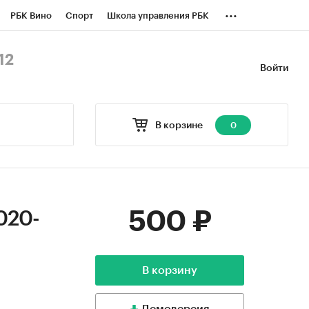
...
РБК Вино
Спорт
Школа управления РБК
БК Бизнес-среда
Дискуссионный клуб
12
Войти
оверка контрагентов
Политика
В корзине
0
500 ₽
020-
В корзину