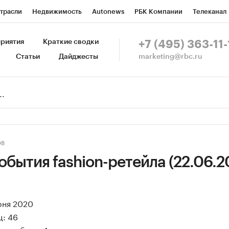
трасли
Недвижимость
Autonews
РБК Компании
Телеканал
изионеры
Национальные проекты
Город
Стиль
Крипто
Р
риятия
Краткие сводки
+7 (495) 363-11-
marketing@rbc.ru
Статьи
Дайджесты
зета
Спецпроекты СПб
Конференции СПб
Спецпроекты
Пр
Рынок наличной валюты
ОВ
бытия fashion-ретейла (22.06.2
юня 2020
ц: 46