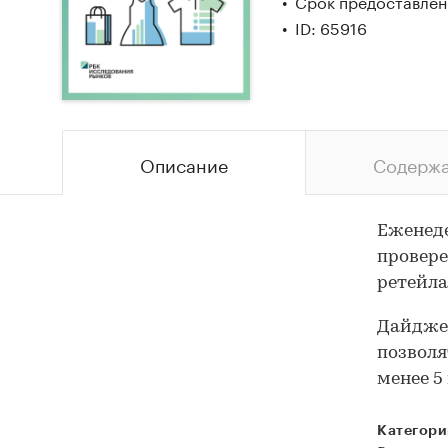
Срок предоставлени
ID: 65916
Описание
Содерж
Еженеде
провере
ретейла
Дайджес
позволя
менее 5
Категори