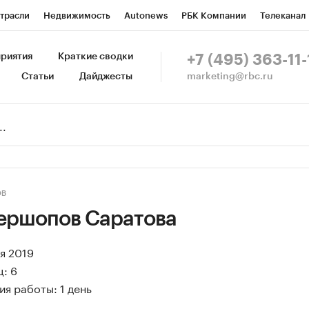
трасли
Недвижимость
Autonews
РБК Компании
Телеканал
изионеры
Национальные проекты
Город
Стиль
Крипто
Р
риятия
Краткие сводки
+7 (495) 363-11-
marketing@rbc.ru
Статьи
Дайджесты
зета
Спецпроекты СПб
Конференции СПб
Спецпроекты
Пр
Рынок наличной валюты
ОВ
ершопов Саратова
ая 2019
: 6
я работы: 1 день