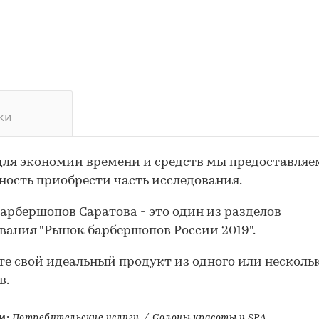
ки
для экономии времени и средств мы предоставляе
ость приобрести часть исследования.
арбершопов Саратова - это один из разделов
вания "Рынок барбершопов России 2019".
те свой идеальный продукт из одного или несколь
в.
и:
Потребительские услуги
/
Салоны красоты и SPA