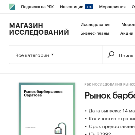
Подписка на РБК
Инвестиции
Мероприятия
О
РБК Образование
РБК Курсы
РБК Life
Тренды
В
МАГАЗИН
Исследования
Мероп
ИССЛЕДОВАНИЙ
Бизнес-планы
Акции
Исследования
Кредитные рейтинги
Франшизы
Га
Экономика
Бизнес
Технологии и медиа
Финансы
Все категории
РБК ИССЛЕДОВАНИЯ РЫНК
Рынок барб
Дата выпуска: 14 м
Количество страниц
Срок предоставлени
ID: 62392