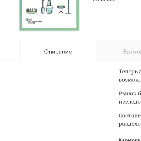
Описание
Выпус
Теперь 
возможн
Рынок б
исследо
Составь
раздело
Категори