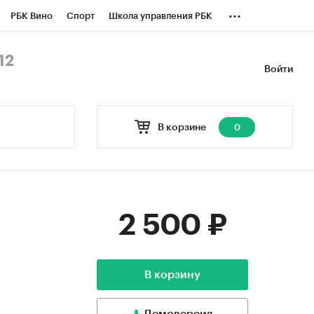
...
РБК Вино
Спорт
Школа управления РБК
БК Бизнес-среда
Дискуссионный клуб
12
Войти
оверка контрагентов
Политика
В корзине
0
2 500 ₽
В корзину