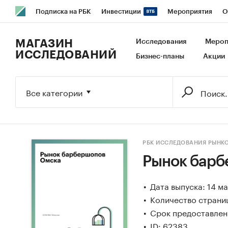
Подписка на РБК
Инвестиции
Мероприятия
О
РБК Образование
РБК Курсы
РБК Life
Тренды
В
МАГАЗИН
Исследования
Мероп
ИССЛЕДОВАНИЙ
Бизнес-планы
Акции
Исследования
Кредитные рейтинги
Франшизы
Га
Экономика
Бизнес
Технологии и медиа
Финансы
Все категории
РБК ИССЛЕДОВАНИЯ РЫНК
Рынок барб
Дата выпуска: 14 м
Количество страниц
Срок предоставлени
ID: 62383