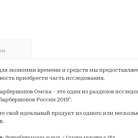
ки
для экономии времени и средств мы предоставляе
ость приобрести часть исследования.
арбершопов Омска - это один из разделов исслед
барбершопов России 2019".
те свой идеальный продукт из одного или несколь
в.
и:
Потребительские услуги
/
Салоны красоты и SPA