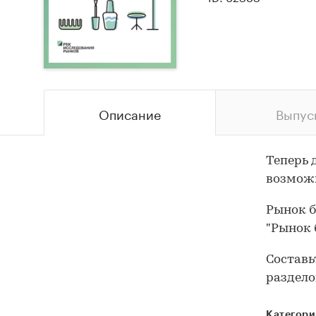
Описание
Выпус
Теперь 
возможн
Рынок б
"Рынок 
Составь
раздело
Категори