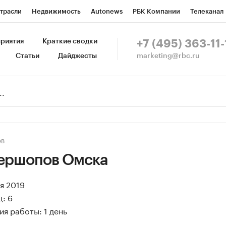
трасли
Недвижимость
Autonews
РБК Компании
Телеканал
изионеры
Национальные проекты
Город
Стиль
Крипто
Р
риятия
Краткие сводки
+7 (495) 363-11-
marketing@rbc.ru
Статьи
Дайджесты
зета
Спецпроекты СПб
Конференции СПб
Спецпроекты
Пр
Рынок наличной валюты
ОВ
ершопов Омска
ая 2019
: 6
я работы: 1 день