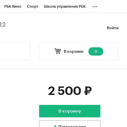
...
РБК Вино
Спорт
Школа управления РБК
БК Бизнес-среда
Дискуссионный клуб
12
Войти
оверка контрагентов
Политика
В корзине
0
2 500 ₽
В корзину