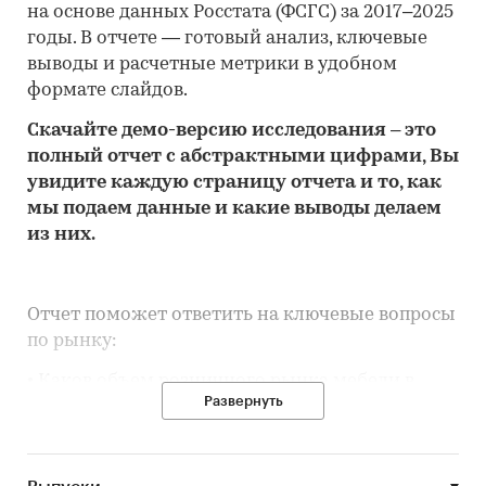
на основе данных Росстата (ФСГС) за 2017–2025
годы. В отчете — готовый анализ, ключевые
выводы и расчетные метрики в удобном
формате слайдов.
Скачайте
демо
-версию
исследования
– это
полный отчет с абстрактными цифрами, Вы
увидите каждую стр
аницу отчета и то,
как
мы подаем данные и какие выводы делаем
из них.
Отчет поможет ответить на ключевые вопросы
по рынку:
• Каков объем розничного рынка мебели в
Развернуть
Республике Башкортостан, много это или мало
по сравнению с другими регионами России?
• Рынок растет или снижается? Если растет, то