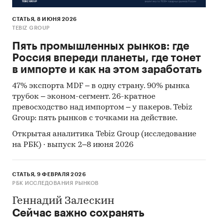
- Резюме по розничному рынку в Республике
СТАТЬЯ, 8 ИЮНЯ 2026
TEBIZ GROUP
Башкортостан · Сводная панель: основные
показатели и позиционирование
Пять промышленных рынков: где
Россия впереди планеты, где тонет
- Республика Башкортостан· Итоги 2025 ·
в импорте и как на этом заработать
Ключевые показатели рынка
47% экспорта MDF – в одну страну. 90% рынка
- Республика Башкортостан· Аналитический
трубок – эконом-сегмент. 26-кратное
профиль · Матрицы позиционирования
превосходство над импортом – у пакеров. Tebiz
Group: пять рынков с точками на действие.
- Республика Башкортостан· Аналитический
профиль · Расчет потенциала по 4 методикам
Открытая аналитика Tebiz Group (исследование
на РБК) · выпуск 2–8 июня 2026
- Россия · Итоги 2025 · Ключевые показатели
рынка
СТАТЬЯ, 9 ФЕВРАЛЯ 2026
- ПФО· Итоги 2025 · Ключевые показатели
РБК ИССЛЕДОВАНИЯ РЫНКОВ
рынка
Геннадий Залескин
Смотрите
демо
-версию!
Сейчас важно сохранять