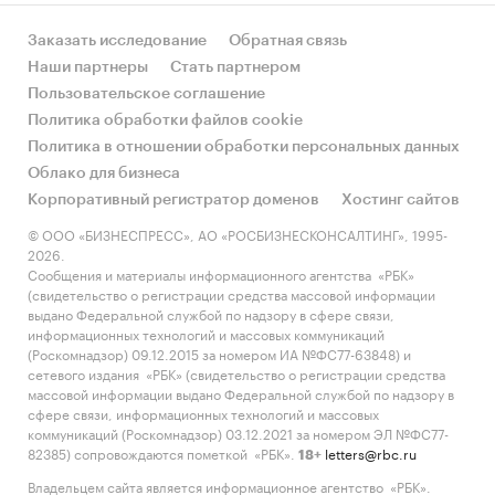
(официальная статистика при необходимости
обогащается данными из отчётности
Заказать исследование
Обратная связь
профильных организаций)
Наши партнеры
Стать партнером
Пользовательское соглашение
- Построены на основе прозрачной
Политика обработки файлов cookie
методологии и сопоставимых показателей
Политика в отношении обработки персональных данных
- Предоставляются в день покупки или
Облако для бизнеса
актуализируются в течение 3 дней
Корпоративный регистратор доменов
Хостинг сайтов
© ООО «БИЗНЕСПРЕСС», АО «РОСБИЗНЕСКОНСАЛТИНГ», 1995-
Области исследований (400+ рынков):
2026.
Сообщения и материалы информационного агентства «РБК»
- Рынки: розничная продажа, производство,
(свидетельство о регистрации средства массовой информации
услуги, строительство и недвижимость
выдано Федеральной службой по надзору в сфере связи,
информационных технологий и массовых коммуникаций
- Экономика: региональная аналитика,
(Роскомнадзор) 09.12.2015 за номером ИА №ФС77-63848) и
отраслевые показатели
сетевого издания «РБК» (свидетельство о регистрации средства
массовой информации выдано Федеральной службой по надзору в
- Социальная статистика: доходы и расходы
сфере связи, информационных технологий и массовых
коммуникаций (Роскомнадзор) 03.12.2021 за номером ЭЛ №ФС77-
населения, заработные платы, цены
82385) сопровождаются пометкой «РБК».
letters@rbc.ru
18+
Категории:
Потребительские товары
/
Мебель,
Владельцем сайта является информационное агентство «РБК».