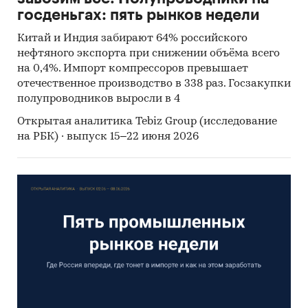
Потенциал роста
.
Четыре независимые
госденьгах: пять рынков недели
методики расчёта на основе сравнения с
регионами, похожими по доходам населения и
Китай и Индия забирают 64% российского
доле расходов на мебель, а также с
нефтяного экспорта при снижении объёма всего
географическими соседями. Этот набор
на 0,4%. Импорт компрессоров превышает
моделей можно использовать как уже готовый
отечественное производство в 338 раз. Госзакупки
полупроводников выросли в 4
ориентир или как отправную точку для
разработки ваших собственных, более
Открытая аналитика Tebiz Group (исследование
специфических моделей оценки.
на РБК) · выпуск 15–22 июня 2026
Экономия времени и прозрачность
методологии
.
Все данные собраны, очищены,
рассчитаны и визуализированы. Отчет
содержит готовые выводы и
профессиональную аналитику. Источники и
методология открыты и приведены в
справочном разделе в конце отчета.
Содержание
отчета: