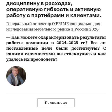
дисциплину в расходах,
оперативную гибкость и активную
О компании «Экспресс-Обзор» - 21 год на
работу с партнёрами и клиентами.
рынке
Генеральный директор O’PRIME специально для
Компания «Экспресс-Обзор» с 2005 года
исследования мебельного рынка в России 2026
специализируется на выпуске готовых
―
Как можете охарактеризовать результаты
исследований рынков России. Мы превращаем
работы компании в 2024–2025 гг.? Все ли
сложную статистику в понятные отчеты с
поставленные цели были достигнуты? С
визуализацией, чтобы вам было легко
какими сложностями вы столкнулись и как
ориентироваться на рынке.
удалось их преодолеть?
Исследования «Экспресс-Обзор»:
- Отображают информацию через
инфографику
- Показывают основные тренды с акцентом на
количественное измерение
Показать еще
- Содержат последние доступные данные