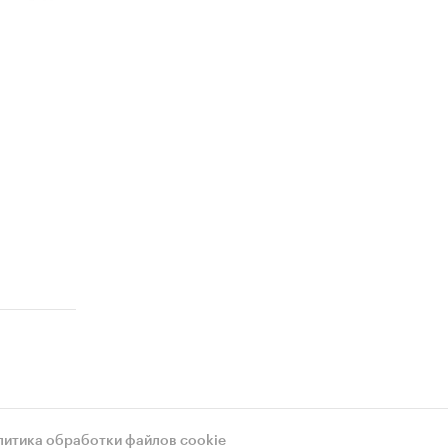
лассам
ыми
у.
льному
и
вы
литика обработки файлов cookie