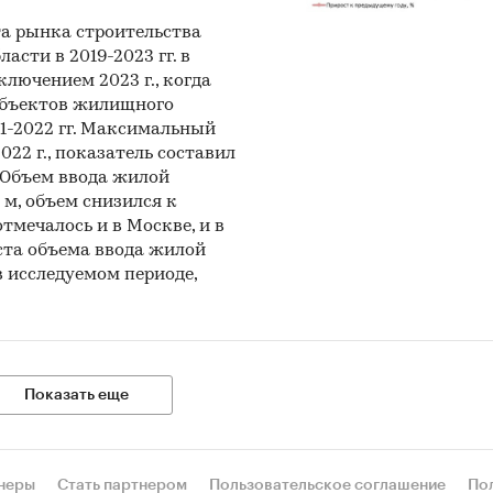
025
а рынка строительства
е по первичному и вторичному рынкам жилья и к
сти в 2019-2023 гг. в
лючением 2023 г., когда
р
объектов жилищного
1-2022 гг. Максимальный
айте демо-версию – это полный отчет с условн
22 г., показатель составил
ми
%. Объем ввода жилой
. м, объем снизился к
отмечалось и в Москве, и в
ста объема ввода жилой
енно содержится в исследовании?
 исследуемом периоде,
довании приведены данные по выбранному регион
льно: если вам нужны полные данные по РФ, федера
или другие комбинации данных, то такие данные (пр
Показать еще
 статистики) вынесены в отдельные исследования, 
приобрести их на сервисе РБК.Исследования рынков
неры
Стать партнером
Пользовательское соглашение
По
фициент доступности жилья
в регионе