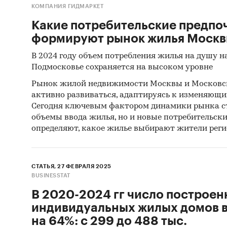
частичн
КОМПАНИЯ ГИДМАРКЕТ
мебели 
Какие потребительские предпо
ремонт.
формируют рынок жилья Москв
сегмент
в силу 
В 2024 году объем потребления жилья на душу н
Подмосковье сохраняется на высоком уровне
Привед
Рынок жилой недвижимости Москвы и Московск
активно развиваться, адаптируясь к изменяющи
- Выбра
Сегодня ключевым фактором динамики рынка ст
стратег
объемы ввода жилья, но и новые потребительски
определяют, какое жилье выбирают жители реги
- Адапт
профиль
СТАТЬЯ, 27 ФЕВРАЛЯ 2025
- Опред
BUSINESSTAT
В 2020-2024 гг число построе
- Оцени
индивидуальных жилых домов в
средним
на 64%: с 299 до 488 тыс.