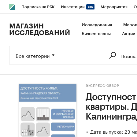
Подписка на РБК
Инвестиции
Мероприятия
О
РБК Образование
РБК Курсы
РБК Life
Тренды
В
МАГАЗИН
Исследования
Мероп
ИССЛЕДОВАНИЙ
Бизнес-планы
Акции
Исследования
Кредитные рейтинги
Франшизы
Га
Экономика
Бизнес
Технологии и медиа
Финансы
Все категории
ЭКСПРЕСС-ОБЗОР
Доступность
квартиры. Д
Калинингра
Дата выпуска: 23 м