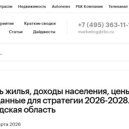
трасли
Недвижимость
Autonews
РБК Компании
Телеканал
изионеры
Национальные проекты
Город
Стиль
Крипто
Р
риятия
Краткие сводки
+7 (495) 363-11-
marketing@rbc.ru
Статьи
Дайджесты
зета
Спецпроекты СПб
Конференции СПб
Спецпроекты
Пр
Рынок наличной валюты
 жилья, доходы населения, цен
анные для стратегии 2026-2028
дская область
арта 2026