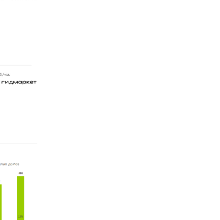
метов
ский
о жилья
ат.
чтобы:
вать
ионе
анных по