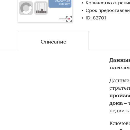
Количество страниц
Срок предоставлени
ID: 82701
Описание
Данные
населе
Данные 
стратег
произв
дома
– 
недвиж
Ключево