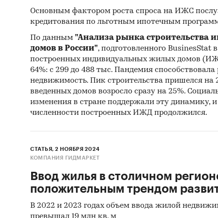
Доступн
Основным фактором роста спроса на ИЖС посл
кредитования по льготным ипотечным програм
Инде
семь
По данным
"Анализа рынка строительства
откл
домов в России"
, подготовленного BusinesStat в
построенных индивидуальных жилых домов (ИЖД
Усло
64%: с 299 до 488 тыс. Пандемия способствовала
нако
недвижимость. Пик строительства пришелся на 20
100%
введенных домов возросло сразу на 25%. Социал
изменения в стране поддержали эту динамику, и 
напр
численности построенных ИЖД продолжился.
Формат
СТАТЬЯ, 2 НОЯБРЯ 2024
КОМПАНИЯ ГИДМАРКЕТ
- Визу
Ввод жилья в столичном регион
положительным трендом разви
- Данны
В 2022 и 2023 годах объем ввода жилой недвижи
- Годов
превышал 19 млн кв. м