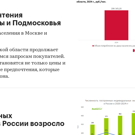
ое обновление интерьера, замену отдельных пред
или бытовой техники и чаще проводят косметиче
чтения
 Средний чек на отдельные товары для дома в этом
ы и Подмосковья
е может быть выше, чем у покупателей первичног
частого отсутствия необходимости глобальных затр
аселения в Москве и
енные в исследовании данные будут полезны, 
ой области продолжает
мся запросам покупателей.
ть стратегию развития предприятия, скорректиро
ановятся не только цены и
ию продаж в регионе
е предпочтения, которые
она.
ировать ассортиментную и ценовую политику под
 потребителей в регионе
елить приоритетные сегменты для развития в рег
нных
ть покупательскую способность семей на основе д
 России возросло
 доходам на семью и стоимости 1 кв. м в регионе