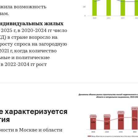
ость жилья приведена в двух срезах:
ужила возможность
мам.
кс доступности жилья. Количество лет, за которое
я в регионе может накопить на квартиру площадью
 индивидуальных жилых
адывая все доходы.
 2025 г, в 2020-2024 гг число
) в стране возросло на
вная доступность жилья. Отношение расчетного ср
 росту спроса на загородную
пления на квартиру 54м2 в регионе к сроку, приня
21 г, когда количество
 доступности (3,5 года на квартиру площадью 54 м
ьные и политические
в 2022-2024 гг рост
авлении всех доходов на покупку)
 исследования и ключевые параметры:
ализированные данные официальной статистики
е характеризуется
тия
е по выбранному региону
мости в Москве и области
ая динамика за период 2012-2025, квартальная ди