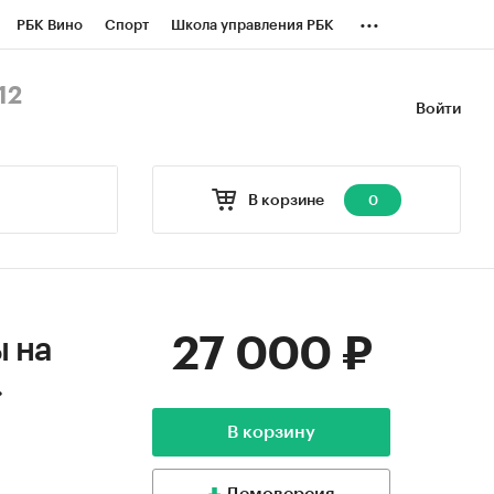
...
РБК Вино
Спорт
Школа управления РБК
БК Бизнес-среда
Дискуссионный клуб
12
Войти
оверка контрагентов
Политика
В корзине
0
27 000 ₽
ы на
.
В корзину