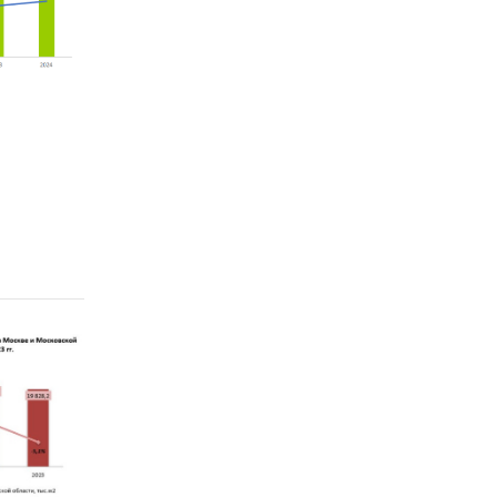
 средняя
 54 м2,
ока
тому за
² при
намика: