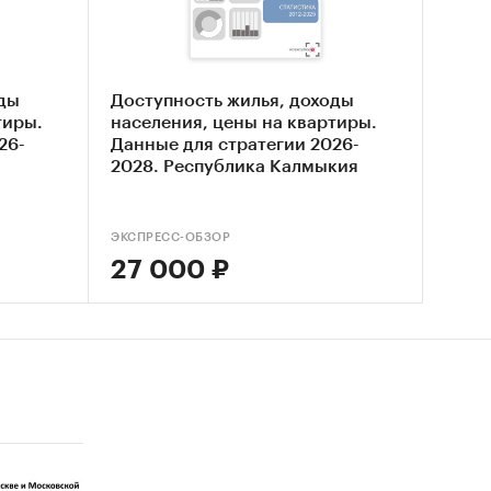
ей в
та
оды
Доступность жилья, доходы
тиры.
населения, цены на квартиры.
26-
Данные для стратегии 2026-
варным
2028. Республика Калмыкия
ЭКСПРЕСС-ОБЗОР
ри
27 000 ₽
оричном
сный
ат.