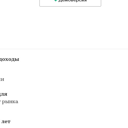
Демоверсия
 доходы
ии
для
т рынка
 лет