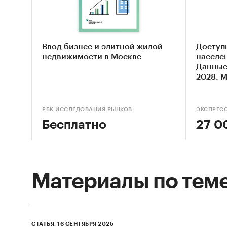
Рост до
указыва
этом се
спроса 
Ввод бизнес и элитной жилой
Доступ
недвижимости в Москве
населен
перспек
Данные
прогноз
2028. 
категор
Покупат
РБК ИССЛЕДОВАНИЯ РЫНКОВ
ЭКСПРЕС
потреби
Бесплатно
27 0
выборе 
рынке т
- Покуп
Материалы по тем
ремонт 
сантехн
- Покуп
СТАТЬЯ, 16 СЕНТЯБРЯ 2025