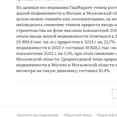
2020 –2
По данным исследования ГидМаркет темпы рост
- Данны
жилой недвижимости в Москве и Московской обла
целом можно оценить как положительные, за иск
кварти
наблюдалось снижение темпов прироста ввода 
строительства на фоне высоких показателей 202
! Скач
объем ввода жилой недвижимости отмечался в 20
данны
20 893,6 тыс. кв. м с приростом к 2021 г. на 22,7
недвижимости в 2023 г. составил 19 828,2 тыс. кв
показателям 2022 г. на 5,1%, при этом снижение 
Московской области. Среднегодовой темп приро
Что им
недвижимости в Москве и Московской области в
несмотря на такую динамику, составил 10,4%.
В иссле
Опциона
округу 
наличии
можете 
Заказать исследование
Обратная связь
Наши парт
Коэф