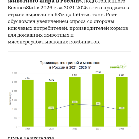
животного жира в России»
, подготовленного
Economic Cooperation and Development).
BusinesStat в 2026 г, за 2021-2025 гг его продажи в
стране выросли на 63% до 156 тыс тонн. Рост
Материалы International Trade Centre.
обусловлен увеличением спроса со стороны
Материалы Index Mundi.
ключевых потребителей: производителей кормов
для домашних животных и
Результаты исследований DISCOVERY
мясоперерабатывающих комбинатов.
Research Group.
Объем и структура выборки
Процедура контент-анализа документов не
предполагает расчета объема выборочной
совокупности. Обработке и анализу подлежат
все доступные исследователю документы.
Категории:
Потребительские товары
/
...
/
Зелень, салаты
/
Шпинат
Сельское хозяйство
/
...
/
Зелень, салаты
/
Шпинат
Промышленность
/
...
/
Зелень, салаты
/
Шпинат
СТАТЬЯ, 4 АВГУСТА 2026