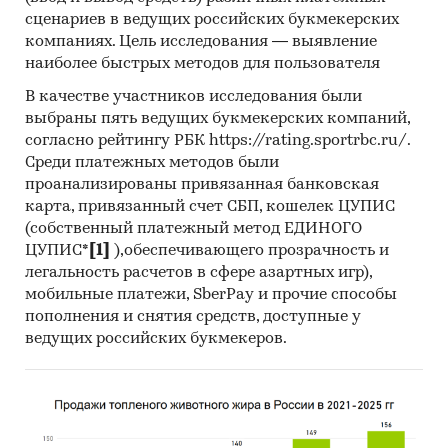
(охлажденного) шпината и получить
сценариев в ведущих российских букмекерских
(рассчитать) показатели, характеризующие его
компаниях. Цель исследования — выявление
состояние в настоящее время и в будущем.
наиболее быстрых методов для пользователя
В качестве участников исследования были
Источники получения информации
выбраны пять ведущих букмекерских компаний,
Базы данных Федеральной Таможенной
согласно рейтингу РБК https://rating.sportrbc.ru/.
службы РФ, ФСГС РФ (Росстат).
Среди платежных методов были
проанализированы привязанная банковская
Материалы DataMonitor, EuroMonitor,
карта, привязанный счет СБП, кошелек ЦУПИС
Eurostat.
(собственный платежный метод ЕДИНОГО
ЦУПИС*
[1]
),обеспечивающего прозрачность и
Печатные и электронные деловые и
легальность расчетов в сфере азартных игр),
специализированные издания,
мобильные платежи, SberPay и прочие способы
аналитические обзоры.
пополнения и снятия средств, доступные у
Ресурсы сети Интернет в России и мире.
ведущих российских букмекеров.
Экспертные опросы.
Материалы участников отечественного и
мирового рынков.