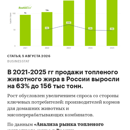
Результаты исследований маркетинговых и
консалтинговых агентств.
Материалы отраслевых учреждений и базы
данных.
Результаты ценовых мониторингов.
Материалы и базы данных статистики ООН
(United Nations Statistics Division:
СТАТЬЯ, 5 АВГУСТА 2026
Commodity Trade Statistics, Industrial
BUSINESSTAT
Commodity Statistics, Food and Agriculture
В 2021-2025 гг продажи топленого
Organization и др.).
животного жира в России выросли
на 63% до 156 тыс тонн.
Материалы Международного Валютного
Фонда (International Monetary Fund).
Рост обусловлен увеличением спроса со стороны
Материалы Всемирного банка (World Bank).
ключевых потребителей: производителей кормов
для домашних животных и
Материалы ВТО (World Trade Organization).
мясоперерабатывающих комбинатов.
Материалы Организации экономического
По данным
«Анализа рынка топленого
сотрудничества и развития (Organization for