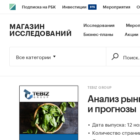
Подписка на РБК
Инвестиции
Мероприятия
О
РБК Образование
РБК Курсы
РБК Life
Тренды
В
МАГАЗИН
Исследования
Мероп
ИССЛЕДОВАНИЙ
Бизнес-планы
Акции
Исследования
Кредитные рейтинги
Франшизы
Га
Экономика
Бизнес
Технологии и медиа
Финансы
Все категории
TEBIZ GROUP
Анализ рынк
и прогнозы
Дата выпуска: 12 н
Количество страниц