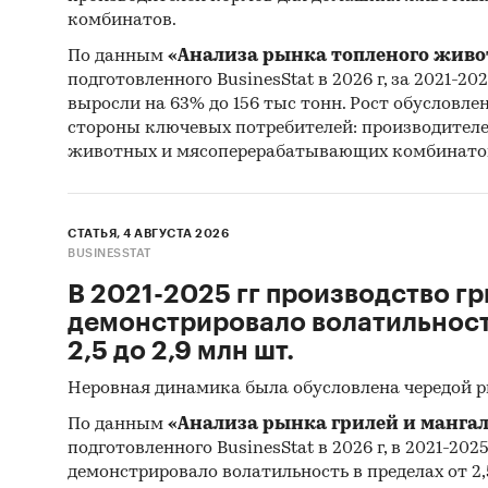
- Рейти
комбинатов.
постав
По данным
«Анализа рынка топленого живо
- Рейти
подготовленного BusinesStat в 2026 г, за 2021-20
покупа
выросли на 63% до 156 тыс тонн. Рост обусловле
стороны ключевых потребителей: производител
Единиц
животных и мясоперерабатывающих комбинато
Количес
стоимос
СТАТЬЯ, 4 АВГУСТА 2026
BUSINESSTAT
Географ
РФ, фед
В 2021-2025 гг производство гр
демонстрировало волатильность
Категори
2,5 до 2,9 млн шт.
Россия
Неровная динамика была обусловлена чередой 
По данным
«Анализа рынка грилей и мангал
подготовленного BusinesStat в 2026 г, в 2021-202
демонстрировало волатильность в пределах от 2,5