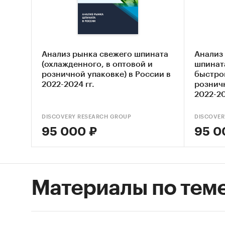
В разде
- Свеж
- Замо
Анализ рынка свежего шпината
Анализ
В разде
(охлажденного, в оптовой и
шпинат
LA LINE
розничной упаковке) в России в
быстрой
NAKLIYA
2022-2024 гг.
розничн
2022-20
SHENYAN
TRADE 
DISCOVERY RESEARCH GROUP
DISCOVER
URUNLER
95 000 ₽
95 0
FOODSTUF
ГЕНЕТИК
MPL MER
TIC LTD
Материалы по тем
GROUP E
ECONOMI
TRADING