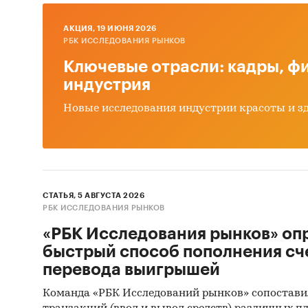
LTD, ИП
ECONOMI
AКЦИЯ, 19 ИЮНЯ 2026
GLOBAL 
РБК ИССЛЕДОВАНИЯ РЫНКОВ
CO., LT
Ключевые отрасли: кадры, фи
LTD, N
индустрия
CO., LT
MARKEL 
Новые исследования индустрии красоты и з
В разде
ООО `Т
ООО `М
ООО `Ю
СТАТЬЯ, 5 АВГУСТА 2026
РБК ИССЛЕДОВАНИЯ РЫНКОВ
`ЮГТЕХ
ТРЕЙД`
«РБК Исследования рынков» оп
`АМАЙ-
быстрый способ пополнения сч
ИП ГОНЧ
перевода выигрышей
Команда «РБК Исследований рынков» сопостави
Выдержк