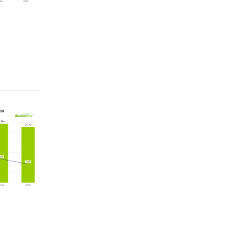
жных
х
,