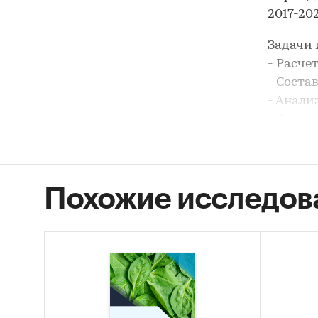
2017-202
Задачи 
- Расче
- Соста
- Анали
- Форми
В разде
ЗАО АГ
ДАЧА Т
Похожие исследов
`АГРОК
`НОВОС
ООО `Т
`ХЛАДО
`ЭКОГЕО
ВЕРДЕ`,