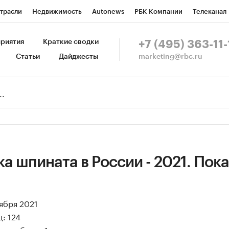
трасли
Недвижимость
Autonews
РБК Компании
Телеканал
изионеры
Национальные проекты
Город
Стиль
Крипто
Р
риятия
Краткие сводки
+7 (495) 363-11-
marketing@rbc.ru
Статьи
Дайджесты
зета
Спецпроекты СПб
Конференции СПб
Спецпроекты
Пр
Рынок наличной валюты
а шпината в России - 2021. Пок
оября 2021
: 124