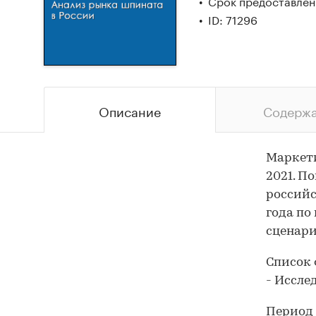
Срок предоставлени
ID: 71296
Описание
Содерж
Маркети
2021. П
российс
года по
сценари
Список 
- Иссле
Период 