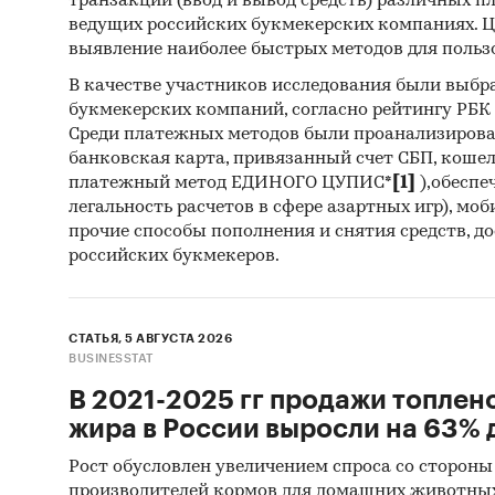
транзакций (ввод и вывод средств) различных п
- На ро
ведущих российских букмекерских компаниях. Ц
импорто
выявление наиболее быстрых методов для польз
продукц
В качестве участников исследования были выбр
- Сальд
букмекерских компаний, согласно рейтингу РБК htt
тыс.т.
Среди платежных методов были проанализиров
- Главн
банковская карта, привязанный счет СБП, коше
являют
платежный метод ЕДИНОГО ЦУПИС*
[1]
),обеспе
`БЕЛАЯ
легальность расчетов в сфере азартных игр), мо
прочие способы пополнения и снятия средств, д
- Лидер
российских букмекеров.
(более 
(3,2%).
- Больш
СТАТЬЯ, 5 АВГУСТА 2026
Казахст
BUSINESSTAT
А.Л. (2,
В 2021-2025 гг продажи топлен
жира в России выросли на 63% д
Данные 
Также в
Рост обусловлен увеличением спроса со стороны
ВЭД с о
производителей кормов для домашних животны