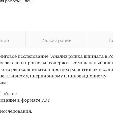
я работы: 1 день
ание
Иллюстрации
Т
нговое исследование `Анализ рынка шпината в Ро
оказатели и прогнозы` содержит комплексный ана
кого рынка шпината и прогноз развития рынка до
 негативному, инерционному и инновационному
ям.
файлов:
дование в формате PDF
исследования: