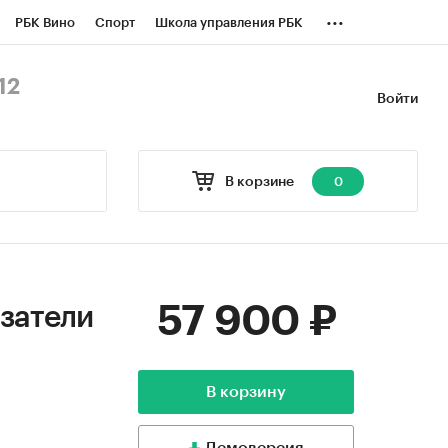
...
РБК Вино
Спорт
Школа управления РБК
БК Бизнес-среда
Дискуссионный клуб
12
Войти
оверка контрагентов
Политика
В корзине
0
57 900 ₽
азатели
В корзину