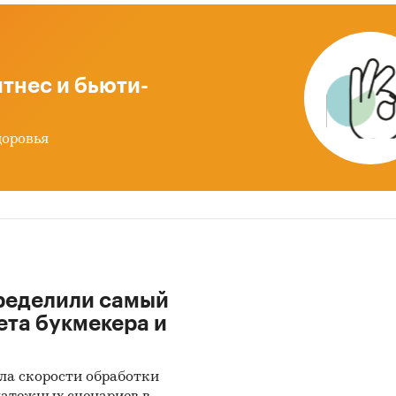
 ДЖАФАРОВ И.С., EL RAWDA CO., SUIFENHE BAOFU
C AND TRADE CO., LTD, ООО `BIO EXTRACT SERVICE
EXPORT FRUITS LLC, QINGDAO FRUSIN IMPORT & E
D, XINTAI LONGTING ANCIENT WELL ECO AGRICULTURE
тнес и бьюти-
ATURAL FROZEN & DEHYDRATED FOODS, LINYI MING
D, QINGDAO BESWOR IMPORT & EXPORT CO., LTD, FRU
D.O.O.
доровья
ле `Экспорт` рассмотрены российские экспортеры
К `МИРАТОРГ`, ООО `ЭКОНОМПРОДУКТ`, ООО `ТД `В
УЛЬТИТОРГ`, ООО `КОМПАНИЯ ПЕГАС`, ООО `АРТП
ЖНЫЕ ПРОДУКТЫ`, ООО `МИР`, ООО `БАЕС-ИНВЕСТ
РЕСУРС`, ООО `ПОЛАР СИФУД РАША`, ООО `ЭКСПОР
, ООО `БЕЛГОРОДСКИЕ ОВОЩИ`, ООО `ДИС-ПЛЮС`,
ределили самый
ЮГ ПЛЮС`, ООО `АЙС ТИМ`, ООО `ПРОМСТРОЙКОМ
ета букмекера и
АРОВ В.А., ИП КУЗЬМИЧ Н.К., ООО `ГЛОБУС`
ла скорости обработки
и из исследования: