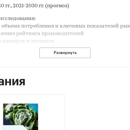
0 гг., 2021-2030 гг. (прогноз)
исследования:
т объема потребления и ключевых показателей ры
вление рейтинга производителей
з импорта и экспорта
рование прогноза развития рынка
Развернуть
ле `Ведущие производители` рассмотрены компан
РОФИРМА `ВЫБОРЖЕЦ`, ООО `ТРИО-ИНВЕСТ`, АО `
РЕЙДИНГ`, ООО `АГАМА РОЯЛ ГРИНЛАНД`, АО
ания
ОМБИНАТ `МОСКОВСКИЙ`, ООО `ПАН`, ООО ТК
ИБИРСКИЙ`, ООО `СЕВЕРОДВИНСКИЙ АГРОКОМБИ
РИАДА-ПОКОТОРГ`, ООО `ОРТИКА ФРОЗЕН ФУДС`, 
КОМБИНАТ ЗАПАДНЫЙ`, ООО `МИР ЗАМОРОЗКИ`, 
С`, ЗАО `РИТЗА`, ООО `КП`, ООО `РУСЭКО`, ООО `Т
 ООО `ПК ЮЖ`, ООО ТК `ОБСКОЙ`, ООО `БОНУСАГР