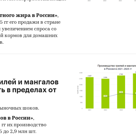
нг крупнейших российских импортеров и зарубе
щиков
тного жира в России»
,
нг ведущих российских экспортеров и зарубежны
25 гг его продажи в стране
телей
н увеличением спроса со
ей кормов для домашних
ы измерения:
в.
твенные показатели в отчете рассчитаны в тоннах
тные - в долларах и рублях
ия исследования:
еральные округа и регионы РФ, страны мира
илей и мангалов
 в пределах от
и:
Потребительские товары
/
...
/
Зелень, салаты
/
Шпинат
рыночных шоков.
ов в России»
,
5 гг их производство
 до 2,9 млн шт.