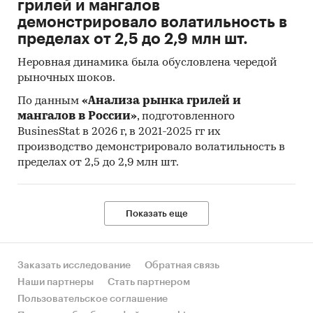
грилей и мангалов
совокупности. Обработке и анализу подлежат
демонстрировало волатильность в
все доступные исследователю документы.
пределах от 2,5 до 2,9 млн шт.
Категории:
Россия
Неровная динамика была обусловлена чередой
Бетонные изделия для строительства
рыночных шоков.
Заводы бетонные
По данным
«Анализа рынка грилей и
мангалов в России»
, подготовленного
BusinesStat в 2026 г, в 2021-2025 гг их
производство демонстрировало волатильность в
пределах от 2,5 до 2,9 млн шт.
Показать еще
Заказать исследование
Обратная связь
Наши партнеры
Стать партнером
Пользовательское соглашение