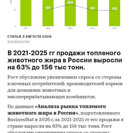
специализированные издания,
аналитические обзоры.
Ресурсы сети Интернет в России и мире.
Экспертные опросы.
СТАТЬЯ, 5 АВГУСТА 2026
BUSINESSTAT
Материалы участников отечественного и
мирового рынков.
В 2021-2025 гг продажи топленого
животного жира в России выросли
Результаты исследований маркетинговых и
на 63% до 156 тыс тонн.
консалтинговых агентств.
Материалы отраслевых учреждений и базы
Рост обусловлен увеличением спроса со стороны
ключевых потребителей: производителей кормов
данных.
для домашних животных и
Результаты ценовых мониторингов.
мясоперерабатывающих комбинатов.
Материалы и базы данных статистики ООН
По данным
«Анализа рынка топленого
(United Nations Statistics Division:
животного жира в России»
, подготовленного
Commodity Trade Statistics, Industrial
BusinesStat в 2026 г, за 2021-2025 гг его продажи в
Commodity Statistics, Food and Agriculture
стране выросли на 63% до 156 тыс тонн. Рост
обусловлен увеличением спроса со стороны