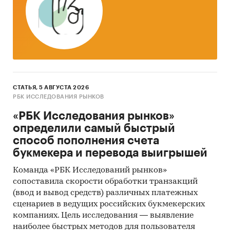
мнений экспертов и наших собственных
знаний о компаниях.
Интервью с производителями
: также мы
провели
интервью с производителями
и
получили сведения как о них самих, так и о
деятельности их конкурентов.
Mystery-Shopping с производителями
: кроме
СТАТЬЯ, 5 АВГУСТА 2026
РБК ИССЛЕДОВАНИЯ РЫНКОВ
того, информацию об объемах производства и
ценах мы получили, вступив в
переговоры
с
«РБК Исследования рынков»
производителями
в завуалированной
определили самый быстрый
форме
(Mystery-Shopping) от имени
способ пополнения счета
потенциального заказчика.
букмекера и перевода выигрышей
Мониторинг документов
: в качестве
Команда «РБК Исследований рынков»
основных методов анализа данных выступают
сопоставила скорости обработки транзакций
так называемые (1) Традиционный
(ввод и вывод средств) различных платежных
сценариев в ведущих российских букмекерских
(качественный) контент-анализ интервью и
компаниях. Цель исследования — выявление
документов и (2) Квантитативный
наиболее быстрых методов для пользователя
(количественный) анализ с применением