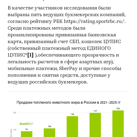
пакетов программ, к которым имеет доступ
В качестве участников исследования были
наше агентство.
выбраны пять ведущих букмекерских компаний,
согласно рейтингу РБК https://rating.sportrbc.ru/.
Контент-анализ выполняется в рамках
Среди платежных методов были
проведения Desk Research (кабинетное
проанализированы привязанная банковская
исследование). В общем виде целью
карта, привязанный счет СБП, кошелек ЦУПИС
кабинетного исследования является
(собственный платежный метод ЕДИНОГО
проанализировать ситуацию на рынке заводов
ЦУПИС*
[1]
),обеспечивающего прозрачность и
легальность расчетов в сфере азартных игр),
бетонных и получить (рассчитать) показатели,
мобильные платежи, SberPay и прочие способы
характеризующие его состояние в настоящее
пополнения и снятия средств, доступные у
время и в будущем.
ведущих российских букмекеров.
Источники получения информации
Базы данных Федеральной Таможенной
службы РФ, ФСГС РФ (Росстат).
Материалы DataMonitor, EuroMonitor,
Eurostat.
Печатные и электронные деловые и