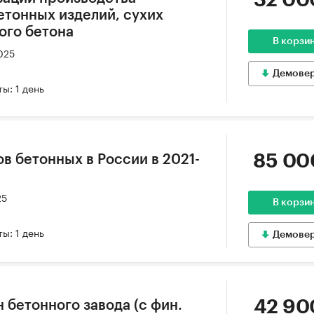
32 00
етонных изделий, сухих
ого бетона
В корзи
025
Демове
ы: 1 день
85 00
в бетонных в России в 2021-
25
В корзи
ы: 1 день
Демове
42 90
 бетонного завода (с фин.