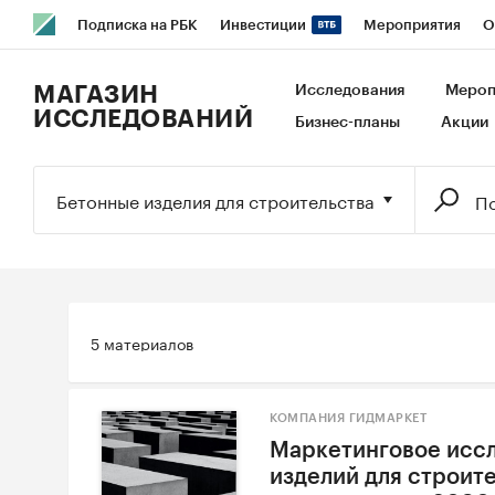
Подписка на РБК
Инвестиции
Мероприятия
О
РБК Образование
РБК Курсы
РБК Life
Тренды
В
МАГАЗИН
Исследования
Мероп
ИССЛЕДОВАНИЙ
Бизнес-планы
Акции
Исследования
Кредитные рейтинги
Франшизы
Га
Экономика
Бизнес
Технологии и медиа
Финансы
Бетонные изделия для строительства
5 материалов
КОМПАНИЯ ГИДМАРКЕТ
Маркетинговое исс
изделий для строит