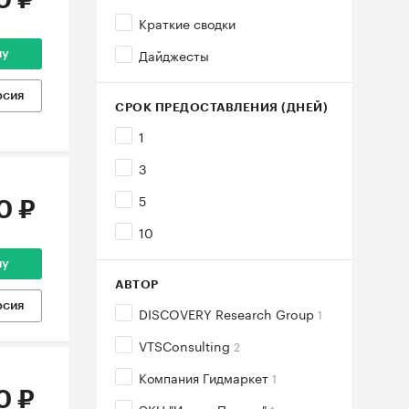
0 ₽
Краткие сводки
Дайджесты
ну
рсия
СРОК ПРЕДОСТАВЛЕНИЯ (ДНЕЙ)
1
3
5
0 ₽
10
ну
АВТОР
рсия
DISCOVERY Research Group
1
VTSConsulting
2
Компания Гидмаркет
1
0 ₽