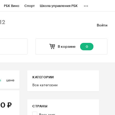
...
РБК Вино
Спорт
Школа управления РБК
БК Бизнес-среда
Дискуссионный клуб
12
Войти
оверка контрагентов
Политика
В корзине
0
КАТЕГОРИИ
е
цене
Все категории
0 ₽
СТРАНЫ
Весь мир