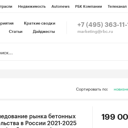
трасли
Недвижимость
Autonews
РБК Компании
Телеканал
изионеры
Национальные проекты
Город
Стиль
Крипто
Р
риятия
Краткие сводки
+7 (495) 363-11-
marketing@rbc.ru
Статьи
Дайджесты
зета
Спецпроекты СПб
Конференции СПб
Спецпроекты
Пр
Рынок наличной валюты
Сортировать по:
новизн
199 00
ледование рынка бетонных
ельства в России 2021-2025