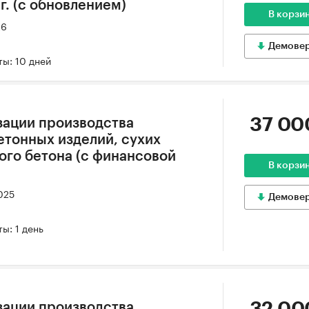
 г. (с обновлением)
В корзи
26
Демове
ы: 10 дней
37 00
зации производства
етонных изделий, сухих
ого бетона (с финансовой
В корзи
025
Демове
ы: 1 день
зации производства