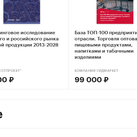
 а также контактные данные.
и:
Промышленность
/
Пищевая промышленность
/
Табачные 
инговое исследование
База ТОП-100 предприят
го и российского рынка
отрасли. Торговля оптов
ой продукции 2013-2028
пищевыми продуктами,
напитками и табачными
изделиями
ЕСТПРОЕКТ"
КОМПАНИЯ ГИДМАРКЕТ
00 ₽
99 000 ₽
е