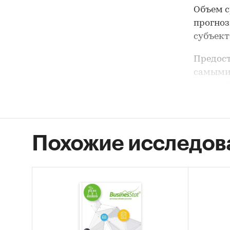
Объем с
прогноз
субъект
Предост
самыми
изделий
Отражаю
по Росс
Похожие исследов
Объем п
произво
сезонно
Российс
Рейтинг
финансо