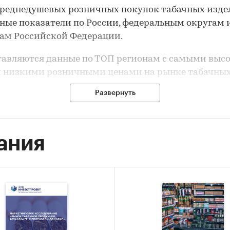
реднедушевых розничных покупок табачных изде
ные показатели по России, федеральным округам 
ам Российской Федерации.
авляются данные по ТОП регионам с самыми выс
 низкими розничными ценами на рынке табачны
.
Развернуть
тся данные по ценам производителей на продукц
ии, так и по округам.
ания
роизводства табачных изделий по России, структ
дства в разрезе федеральных округов и регионов,
сть показателя, а также прогнозный показатель по
кой Федерации.
 ведущих производителей табачных изделий, их
вые показатели – выручка, прибыль, рентабельно