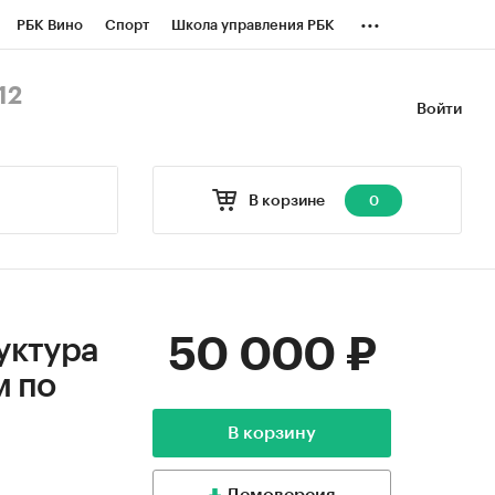
...
РБК Вино
Спорт
Школа управления РБК
БК Бизнес-среда
Дискуссионный клуб
12
Войти
оверка контрагентов
Политика
В корзине
0
50 000 ₽
уктура
м по
В корзину