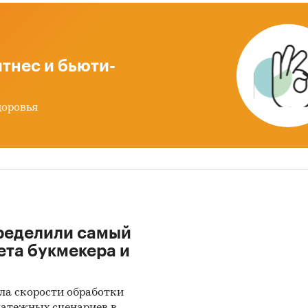
тнес и бьюти-
доровья
ределили самый
ета букмекера и
ла скорости обработки