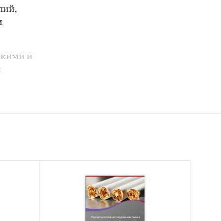
лий,
и
окими и
х
ию, как
ура
сть