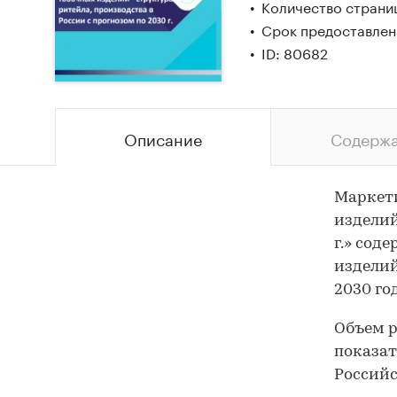
Количество страни
Срок предоставлени
ID: 80682
Описание
Содерж
Маркети
изделий
г.» сод
изделий
2030 го
Объем р
показат
Российс