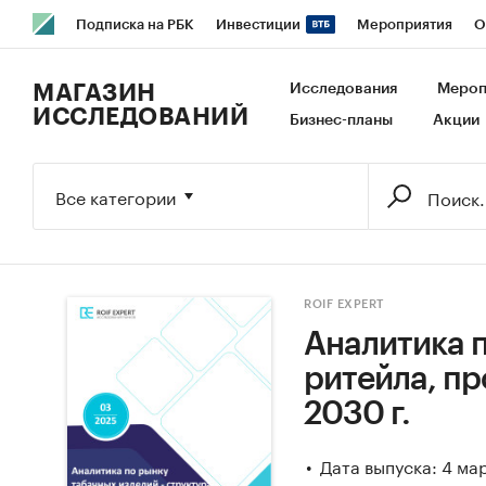
Подписка на РБК
Инвестиции
Мероприятия
О
РБК Образование
РБК Курсы
РБК Life
Тренды
В
МАГАЗИН
Исследования
Мероп
ИССЛЕДОВАНИЙ
Бизнес-планы
Акции
Исследования
Кредитные рейтинги
Франшизы
Га
Экономика
Бизнес
Технологии и медиа
Финансы
Все категории
ROIF EXPERT
Аналитика п
ритейла, пр
2030 г.
Дата выпуска: 4 ма