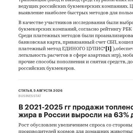
транзакций (ввод и вывод средств) различных п
ведущих российских букмекерских компаниях. Ц
выявление наиболее быстрых методов для польз
В качестве участников исследования были выбр
букмекерских компаний, согласно рейтингу РБК htt
Среди платежных методов были проанализиров
банковская карта, привязанный счет СБП, коше
платежный метод ЕДИНОГО ЦУПИС*
[1]
),обеспе
легальность расчетов в сфере азартных игр), мо
прочие способы пополнения и снятия средств, д
российских букмекеров.
СТАТЬЯ, 5 АВГУСТА 2026
BUSINESSTAT
В 2021-2025 гг продажи топлен
жира в России выросли на 63% д
Рост обусловлен увеличением спроса со стороны
производителей кормов для домашних животны