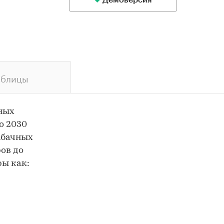
Демоверсия
аблицы
ных
о 2030
абачных
ов до
ры как: