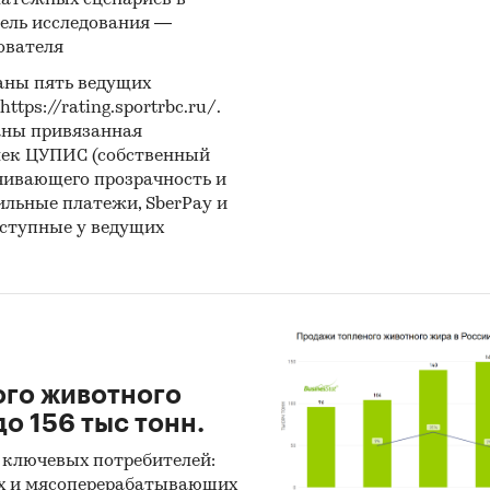
латежных сценариев в
ель исследования —
ователя
аны пять ведущих
ps://rating.sportrbc.ru/.
аны привязанная
лек ЦУПИС (собственный
чивающего прозрачность и
бильные платежи, SberPay и
оступные у ведущих
ого животного
о 156 тыс тонн.
 ключевых потребителей:
х и мясоперерабатывающих