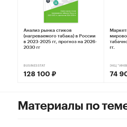
продаж,
Категори
Россия
Анализ рынка стиков
Маркет
(нагреваемого табака) в России
мирово
в 2023-2025 гг, прогноз на 2026-
табачн
2030 гг
гг.
BUSINESSTAT
ЭКЦ "ИНВ
128 100 ₽
74 9
Материалы по тем