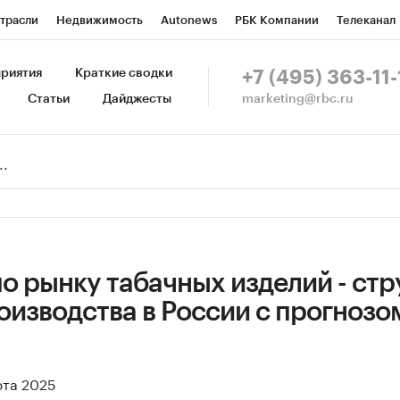
трасли
Недвижимость
Autonews
РБК Компании
Телеканал
изионеры
Национальные проекты
Город
Стиль
Крипто
Р
риятия
Краткие сводки
+7 (495) 363-11-
marketing@rbc.ru
Статьи
Дайджесты
зета
Спецпроекты СПб
Конференции СПб
Спецпроекты
Пр
Рынок наличной валюты
о рынку табачных изделий - стр
оизводства в России с прогнозо
рта 2025