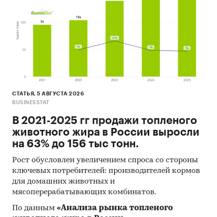
Материалы участников отечественного и
мирового рынков.
Результаты исследований маркетинговых и
консалтинговых агентств.
Материалы отраслевых учреждений и базы
данных.
Результаты ценовых мониторингов.
СТАТЬЯ, 5 АВГУСТА 2026
BUSINESSTAT
Материалы и базы данных статистики ООН
(United Nations Statistics Division:
В 2021-2025 гг продажи топленого
Commodity Trade Statistics, Industrial
животного жира в России выросли
Commodity Statistics, Food and Agriculture
на 63% до 156 тыс тонн.
Organization и др.).
Рост обусловлен увеличением спроса со стороны
Материалы Международного Валютного
ключевых потребителей: производителей кормов
Фонда (International Monetary Fund).
для домашних животных и
мясоперерабатывающих комбинатов.
Материалы Всемирного банка (World Bank).
По данным
«Анализа рынка топленого
Материалы ВТО (World Trade Organization).