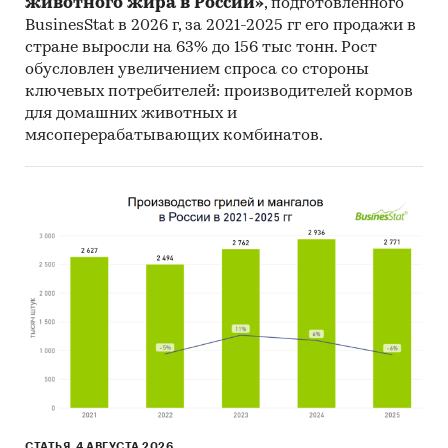
животного жира в России»
, подготовленного
Материалы Организации экономического
BusinesStat в 2026 г, за 2021-2025 гг его продажи в
сотрудничества и развития (Organization for
стране выросли на 63% до 156 тыс тонн. Рост
обусловлен увеличением спроса со стороны
Economic Cooperation and Development).
ключевых потребителей: производителей кормов
Материалы International Trade Centre.
для домашних животных и
мясоперерабатывающих комбинатов.
Материалы Index Mundi.
Результаты исследований DISCOVERY
Research Group.
Объем и структура выборки
Процедура контент-анализа документов не
предполагает расчета объема выборочной
совокупности. Обработке и анализу подлежат
все доступные исследователю документы.
Категории:
Потребительские товары
/
...
/
Продукты питания
/
Соль
Промышленность
/
...
/
Продукты питания
/
Соль
СТАТЬЯ, 4 АВГУСТА 2026