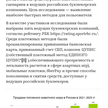
проанализировать ситуацию на рынке
сценариев в ведущих российских букмекерских
компаниях. Цель исследования — выявление
пищевой молотой соли (поваренной соли) в
наиболее быстрых методов для пользователя
России и получить (рассчитать) показатели,
характеризующие его состояние в настоящее
В качестве участников исследования были
время и в будущем.
выбраны пять ведущих букмекерских компаний,
согласно рейтингу РБК https://rating.sportrbc.ru/.
Источники получения информации
Среди платежных методов были
проанализированы привязанная банковская
Базы данных Федеральной Таможенной
карта, привязанный счет СБП, кошелек ЦУПИС
службы РФ, ФСГС РФ (Росстат).
(собственный платежный метод ЕДИНОГО
Материалы DataMonitor, EuroMonitor,
ЦУПИС*
[1]
),обеспечивающего прозрачность и
Eurostat.
легальность расчетов в сфере азартных игр),
мобильные платежи, SberPay и прочие способы
Печатные и электронные деловые и
пополнения и снятия средств, доступные у
специализированные издания,
ведущих российских букмекеров.
аналитические обзоры.
Ресурсы сети Интернет в России и мире.
Экспертные опросы.