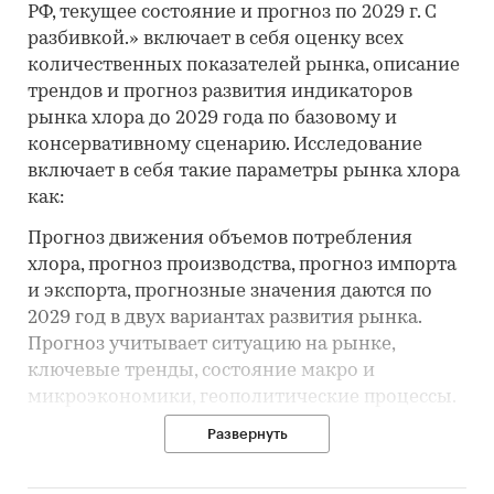
РФ, текущее состояние и прогноз по 2029 г. С
разбивкой.» включает в себя оценку всех
количественных показателей рынка, описание
трендов и прогноз развития индикаторов
рынка хлора до 2029 года по базовому и
консервативному сценарию. Исследование
включает в себя такие параметры рынка хлора
как:
Прогноз движения объемов потребления
хлора, прогноз производства, прогноз импорта
и экспорта, прогнозные значения даются по
2029 год в двух вариантах развития рынка.
Прогноз учитывает ситуацию на рынке,
ключевые тренды, состояние макро и
микроэкономики, геополитические процессы.
Развернуть
Объем потребления хлора, динамика развития
и направление основного тренда с темпами
роста. Структура потребления хлора по