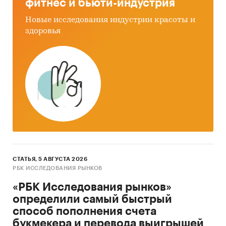
фитнес и бьюти-индустрия
политика, корреляция цен при поставках как
Новые исследования индустрии красоты и
на внутренний, так и на внешний рынок.
здоровья
Категории:
Промышленность
/
...
/
Производство моющих и чистящих средств
/
Производство хлора
Россия
Хлор
СТАТЬЯ, 5 АВГУСТА 2026
РБК ИССЛЕДОВАНИЯ РЫНКОВ
«РБК Исследования рынков»
определили самый быстрый
способ пополнения счета
букмекера и перевода выигрышей