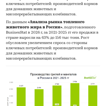
ключевых потребителей: производителей кормов
Беларусь.
для домашних животных и
- Большую часть продукции российских
мясоперерабатывающих комбинатов.
экспортеров покупает Китай (более 58%),
крупнейший покупатель - AL PLUS GLOBAL
По данным
«Анализа рынка топленого
животного жира в России»
, подготовленного
DMCC
BusinesStat в 2026 г, за 2021-2025 гг его продажи в
Данные игроков ВЭД:
стране выросли на 63% до 156 тыс тонн. Рост
Также в исследовании представлена
обусловлен увеличением спроса со стороны
информация об участниках ВЭД с объемами
ключевых потребителей: производителей кормов
для домашних животных и
поставок:
мясоперерабатывающих комбинатов.
- Рейтинг крупнейших российских импортеров
и зарубежных поставщиков
- Рейтинг ведущих российских экспортеров и
зарубежных покупателей
Единицы измерения:
Количественные показатели в отчете
рассчитаны в тоннах, стоимостные - в
долларах и рублях