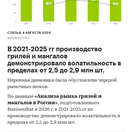
География исследования:
РФ, федеральные округа и регионы РФ, страны
мира
Источник исследования — Tebiz Group.
СТАТЬЯ, 4 АВГУСТА 2026
BUSINESSTAT
Категории:
Промышленность
/
...
/
Цветная
В 2021-2025 гг производство
металлургия
/
Алюминий
Россия
грилей и мангалов
демонстрировало волатильность в
пределах от 2,5 до 2,9 млн шт.
Неровная динамика была обусловлена чередой
рыночных шоков.
По данным
«Анализа рынка грилей и
мангалов в России»
, подготовленного
BusinesStat в 2026 г, в 2021-2025 гг их
производство демонстрировало волатильность в
пределах от 2,5 до 2,9 млн шт.