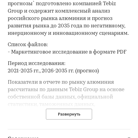
прогнозы` подготовлено компанией Tebiz
Group и содержит комплексный анализ
российского рынка алюминия и прогноз
развития рынка до 2035 года по негативному,
инерционному и инновационному сценариям.
Список файлов:
- Маркетинговое исследование в формате PDF
Период исследования:
2021-2025 гг., 2026-2035 гг. (прогноз)
Показатели в отчете по рынку алюминия
рассчитаны по данным Tebiz Group на основе
собственной базы данных, официальной
статистики, таможенных данных,
корпоративной отчётности, вторичной
Развернуть
информации, открытых и закрытых баз
данных.