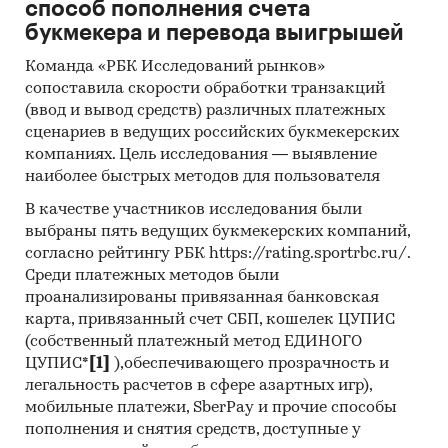
CO., LTD, SUZHOU SUNNYWEAR NEW MATERIAL
способ пополнения счета
CO., LTD, YIWU HONGRUN IMPORT AND EXPORT
букмекера и перевода выигрышей
CO., LTD, QINGDAO ITM TOOLS CO., LTD, CAPITAL
Команда «РБК Исследований рынков»
ULUSLARARASI TASIMACILIK INS SAN VE TIC
сопоставила скорости обработки транзакций
LTD
(ввод и вывод средств) различных платежных
сценариев в ведущих российских букмекерских
В разделе `Экспорт` рассмотрены российские
компаниях. Цель исследования — выявление
экспортеры:
наиболее быстрых методов для пользователя
ПАО `РУСАЛ БРАТСК`, АО `РУСАЛ
КРАСНОЯРСКИЙ АЛЮМИНИЕВЫЙ ЗАВОД`, АО
В качестве участников исследования были
выбраны пять ведущих букмекерских компаний,
`РУСАЛ САЯНОГОРСКИЙ АЛЮМИНИЕВЫЙ
согласно рейтингу РБК https://rating.sportrbc.ru/.
ЗАВОД`, АО `БОАЗ`, ООО `РУСАЛ ТАЙШЕТ`, АО
Среди платежных методов были
`РУСАЛ НОВОКУЗНЕЦК`, АО `СИАЙТИ
проанализированы привязанная банковская
ТЕРМИНАЛ`, АО `ЗАВОД АЛЮМИНИЕВЫХ
карта, привязанный счет СБП, кошелек ЦУПИС
СПЛАВОВ`, АО `ОК РУСАЛ УРАЛЬСКИЙ
(собственный платежный метод ЕДИНОГО
АЛЮМИНИЙ`, ООО `ФЕСКО
ЦУПИС*
[1]
),обеспечивающего прозрачность и
ИНТЕГРИРОВАННЫЙ ТРАНСПОРТ`, АО
легальность расчетов в сфере азартных игр),
`АНКУВЕР`, ООО `СИБИНТЕРТРАНС`, ООО `СЕАЛ
мобильные платежи, SberPay и прочие способы
И К`, ООО `АМС`, АО `ДМТ`, ООО `РЕСМЕТ`, ООО
пополнения и снятия средств, доступные у