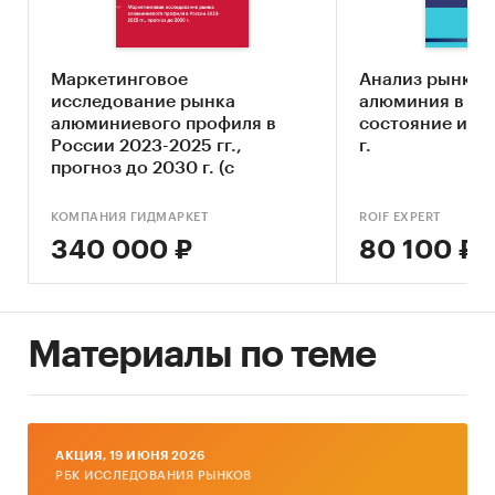
В разделе `Импорт` и `Экспорт` рассмотрены
виды:
Маркетинговое
Анализ рынка 
- Нелегированный необработанный алюминий
исследование рынка
алюминия в РФ
- Прочие слябы и биллеты из алюминиевых
алюминиевого профиля в
состояние и пр
сплавов
России 2023-2025 гг.,
г.
прогноз до 2030 г. (с
- Прочие вторичные алюминиевые сплавы в
обновлением)
слитках или в жидком состоянии
КОМПАНИЯ ГИДМАРКЕТ
ROIF EXPERT
- Прочие алюминиевые сплавы
340 000 ₽
80 100 ₽
В разделах со внешней торговлей представлена
разбивка данных по ценовым сегментам:
- low-priced (низко-ценовой сегмент или
сегмент эконом предложений);
Материалы по теме
- middle-priced (средне-ценовой сегмент);
- high-priced (высоко-ценовой сегмент).
В разделе `Импорт` рассмотрены зарубежные
AКЦИЯ, 19 ИЮНЯ 2026
поставщики:
РБК ИССЛЕДОВАНИЯ РЫНКОВ
SITONG TECHNOLOGY INTRENATIONAL