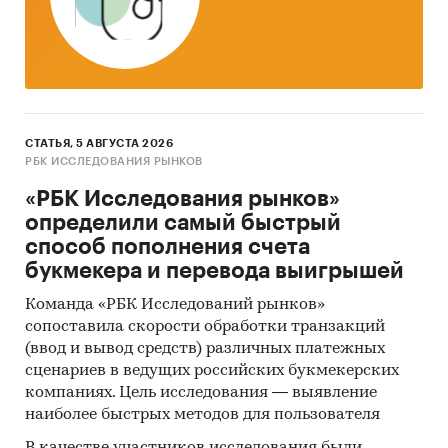
минимальным приростом за аналогичный
период предыдущего года
2. Данные по потребительским ценам на
услуги сиделок в разрезе федеральных
округов
СТАТЬЯ, 5 АВГУСТА 2026
Динамика цены в актуальном месяце по
РБК ИССЛЕДОВАНИЯ РЫНКОВ
федеральным округам, 2021-2025
«РБК Исследования рынков»
Темпы прироста цены в актуальном месяце
определили самый быстрый
аналогичному периоду предыдущего года
способ пополнения счета
по федеральным округам, 2021-2025
букмекера и перевода выигрышей
Динамика средней цены по кварталам 2022-
Команда «РБК Исследований рынков»
2025 в разрезе федеральных округов
сопоставила скорости обработки транзакций
(ввод и вывод средств) различных платежных
Динамика цены по месяцам 2025 года в
сценариев в ведущих российских букмекерских
разрезе федеральных округов
компаниях. Цель исследования — выявление
наиболее быстрых методов для пользователя
Темпы прироста за месяц в 2025 году в
разрезе федеральных округов