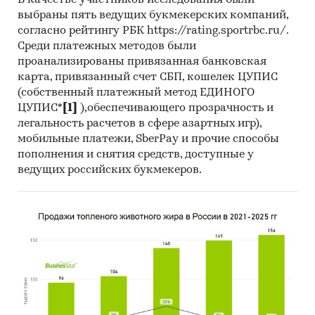
В качестве участников исследования были
выбраны пять ведущих букмекерских компаний,
Данные по регионам каждого
согласно рейтингу РБК https://rating.sportrbc.ru/.
федерального округа
Среди платежных методов были
проанализированы привязанная банковская
Розничная цена за последний доступный
карта, привязанный счет СБП, кошелек ЦУПИС
месяц в динамике за 2021-2025, прирост за
(собственный платежный метод ЕДИНОГО
последний месяц, темпы прироста к
ЦУПИС*
[1]
),обеспечивающего прозрачность и
аналогичному периоду предыдущего года
легальность расчетов в сфере азартных игр),
2022-2025
мобильные платежи, SberPay и прочие способы
пополнения и снятия средств, доступные у
Потребительские цены по месяцам, 2021-
ведущих российских букмекеров.
2025
Темпы прироста цены к предыдущему
месяцу, 2025
Максимальные, минимальные, средние
значения цены по месяцам в 2024, 2025
годах (max, min цена - среди цен по
регионам федерального округа)
Динамика средней цены по кварталам 2021-