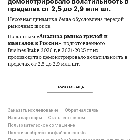
демонстрировало волатильность в
характеризует изменение во времени общего
пределах от 2,5 до 2,9 млн шт.
уровня цен на товары и услуги, приобретаемые
Неровная динамика была обусловлена чередой
населением для непроизводственного
рыночных шоков.
потребления.
По данным
«Анализа рынка грилей и
Исходной информацией для расчета ИПЦ
мангалов в России»
, подготовленного
являются данные регистрации цен на
BusinesStat в 2026 г, в 2021-2025 гг их
конкретные товары и услуги. На их основе
производство демонстрировало волатильность в
определяются средние сопоставимые цены
пределах от 2,5 до 2,9 млн шт.
отчетного и предыдущего периодов.
Сопоставимой считается цена,
зарегистрированная в одной и той же
Показать еще
организации торговли (сферы услуг) на один и
тот же или аналогичный по качеству товар
(услугу).
Заказать исследование
Обратная связь
Наши партнеры
Стать партнером
Сбор данных по cредним потребительским
Пользовательское соглашение
ценам (тарифам) на товары и услуги и ИПЦ
Политика обработки файлов cookie
осуществляется органами статистического