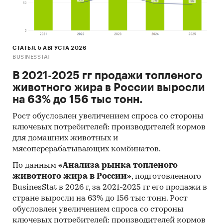
2025 в федеральном округе
Уровень инфляции на товар (услугу)в ФО к
декабрю предыдущего года в сравнении с
СТАТЬЯ, 5 АВГУСТА 2026
общей инфляцией, 2021-2024
BUSINESSTAT
Инфляция на товар в ФО в сравнении с
В 2021-2025 гг продажи топленого
общей инфляцией за месяц. Данные за
животного жира в России выросли
актуальный месяц к предыдущему месяцу,
на 63% до 156 тыс тонн.
2021-2025
Рост обусловлен увеличением спроса со стороны
Инфляция на товар в ФО в сравнении с
ключевых потребителей: производителей кормов
общей инфляцией за год. Данные за
для домашних животных и
актуальный месяц к предыдущему году,
мясоперерабатывающих комбинатов.
2021-2025
По данным
«Анализа рынка топленого
Цены на товар в регионах ФО. Указаны
животного жира в России»
, подготовленного
регионы с максимальной и минимальной
BusinesStat в 2026 г, за 2021-2025 гг его продажи в
ценой в актуальный период, а также
стране выросли на 63% до 156 тыс тонн. Рост
средняя цена, медианная цена.
обусловлен увеличением спроса со стороны
ключевых потребителей: производителей кормов