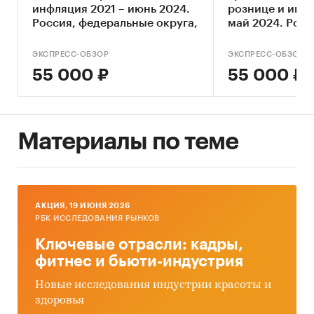
инфляция 2021 – июнь 2024.
рознице и инф
Россия, федеральные округа,
май 2024. Росс
регионы
федеральные о
регионы
ЭКСПРЕСС-ОБЗОР
ЭКСПРЕСС-ОБЗОР
55 000 ₽
55 000 ₽
Материалы по теме
AКЦИЯ, 19 ИЮНЯ 2026
РБК ИССЛЕДОВАНИЯ РЫНКОВ
Ключевые отрасли: кадры,
фитнес и бьюти-индустрия
Новые исследования индустрии красоты и
здоровья