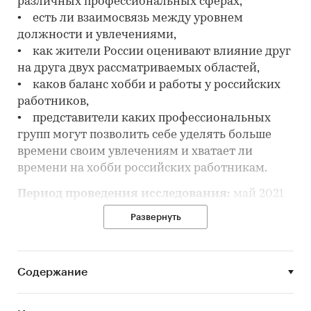
различных профессиональных сферах,
• есть ли взаимосвязь между уровнем
должности и увлечениями,
• как жители России оценивают влияние друг
на друга двух рассматриваемых областей,
• каков баланс хобби и работы у российских
работников,
• представители каких профессиональных
групп могут позволить себе уделять больше
времени своим увлечениям и хватает ли
времени на хобби российских работникам.
Период проведения исследования:
май 2021
года.
Развернуть
Источники исследования:
Онлайн-опрос
жителей России (экономически активное
население). Количество респондентов – 20022
Содержание
человека.
Категории:
Потребительские услуги