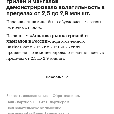
грилей и мангалов
различных организациях торговли и сферы
демонстрировало волатильность в
услуг.
пределах от 2,5 до 2,9 млн шт.
Индекс потребительских цен на товары и
Неровная динамика была обусловлена чередой
услуги (ИПЦ) измеряет отношение стоимости
рыночных шоков.
фиксированного перечня товаров и услуг в
ценах текущего периода к его стоимости в
По данным
«Анализа рынка грилей и
мангалов в России»
, подготовленного
ценах предыдущего (базисного) периода и
BusinesStat в 2026 г, в 2021-2025 гг их
характеризует изменение во времени общего
производство демонстрировало волатильность в
уровня цен на товары и услуги, приобретаемые
пределах от 2,5 до 2,9 млн шт.
населением для непроизводственного
потребления.
Исходной информацией для расчета ИПЦ
Показать еще
являются данные регистрации цен на
конкретные товары и услуги. На их основе
определяются средние сопоставимые цены
Заказать исследование
Обратная связь
отчетного и предыдущего периодов.
Наши партнеры
Стать партнером
Сопоставимой считается цена,
Пользовательское соглашение
зарегистрированная в одной и той же