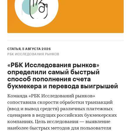
Тор-20 регионов РФ по темпу прироста к
аналогичному периоду предыдущего года.
Указаны регионы с максимальным и
минимальным приростом за аналогичный
период предыдущего года
2. Данные по потребительским ценам на
СТАТЬЯ, 5 АВГУСТА 2026
конфеты шоколадные натуральные и с
РБК ИССЛЕДОВАНИЯ РЫНКОВ
добавками в разрезе федеральных округов
«РБК Исследования рынков»
Динамика цены в актуальном месяце по
определили самый быстрый
федеральным округам, 2017-2025
способ пополнения счета
Темпы прироста цены в актуальном месяце
букмекера и перевода выигрышей
аналогичному периоду предыдущего года
Команда «РБК Исследований рынков»
по федеральным округам, 2017-2025
сопоставила скорости обработки транзакций
Динамика средней цены по кварталам 2024-
(ввод и вывод средств) различных платежных
сценариев в ведущих российских букмекерских
2025 в разрезе федеральных округов
компаниях. Цель исследования — выявление
Динамика цены по месяцам 2025 года в
наиболее быстрых методов для пользователя