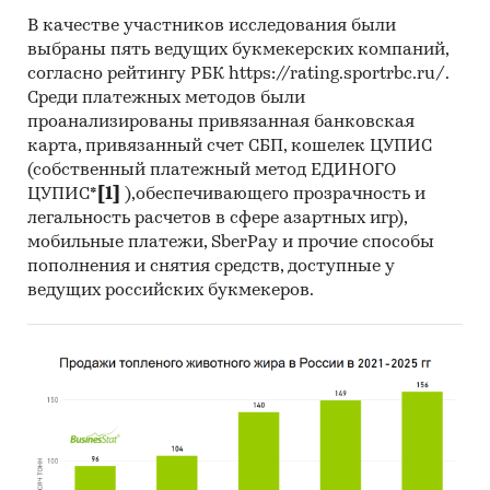
разрезе федеральных округов
В качестве участников исследования были
Темпы прироста за месяц в 2025 году в
выбраны пять ведущих букмекерских компаний,
разрезе федеральных округов
согласно рейтингу РБК https://rating.sportrbc.ru/.
Среди платежных методов были
Данные по регионам каждого
проанализированы привязанная банковская
федерального округа
карта, привязанный счет СБП, кошелек ЦУПИС
(собственный платежный метод ЕДИНОГО
Розничная цена за последний доступный
ЦУПИС*
[1]
),обеспечивающего прозрачность и
месяц в динамике за 2004-2025, прирост за
легальность расчетов в сфере азартных игр),
последний месяц, темпы прироста к
мобильные платежи, SberPay и прочие способы
аналогичному периоду предыдущего года
пополнения и снятия средств, доступные у
2005-2025
ведущих российских букмекеров.
Потребительские цены по месяцам, 2021-
2025
Темпы прироста цены к предыдущему
месяцу, 2025
Максимальные, минимальные, средние
значения цены по месяцам в 2024, 2025