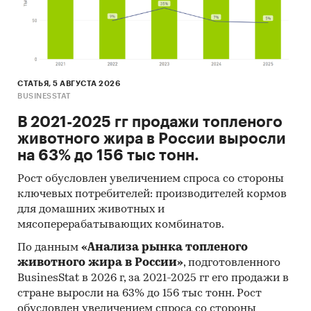
годах (max, min цена - среди цен по
регионам федерального округа)
Динамика средней цены по кварталам 2017-
2025 в федеральном округе
СТАТЬЯ, 5 АВГУСТА 2026
Уровень инфляции на товар (услугу)в ФО к
BUSINESSTAT
декабрю предыдущего года в сравнении с
В 2021-2025 гг продажи топленого
общей инфляцией, 2004-2025
животного жира в России выросли
Инфляция на товар в ФО в сравнении с
на 63% до 156 тыс тонн.
общей инфляцией за месяц. Данные за
актуальный месяц к предыдущему месяцу,
Рост обусловлен увеличением спроса со стороны
ключевых потребителей: производителей кормов
2004-2025
для домашних животных и
Инфляция на товар в ФО в сравнении с
мясоперерабатывающих комбинатов.
общей инфляцией за год. Данные за
По данным
«Анализа рынка топленого
актуальный месяц к предыдущему году,
животного жира в России»
, подготовленного
2004-2025
BusinesStat в 2026 г, за 2021-2025 гг его продажи в
Цены на товар в регионах ФО. Указаны
стране выросли на 63% до 156 тыс тонн. Рост
регионы с максимальной и минимальной
обусловлен увеличением спроса со стороны