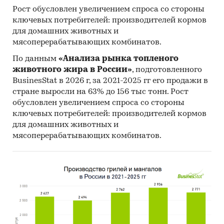
- В структуре рынка охранно-пожарных
Рост обусловлен увеличением спроса со стороны
сигнализационных устройств в 2025 г.
ключевых потребителей: производителей кормов
внутреннее производство превышало объем
для домашних животных и
импортных поставок в 58,3 раз, а сальдо
мясоперерабатывающих комбинатов.
торгового баланса было положительное и
По данным
«Анализа рынка топленого
составляло 1 млн.шт.
животного жира в России»
, подготовленного
- Главными игроками среди российских
BusinesStat в 2026 г, за 2021-2025 гг его продажи в
производителей являются ЗАО `ПО
стране выросли на 63% до 156 тыс тонн. Рост
`СПЕЦАВТОМАТИКА`, ООО `АРГУС-СПЕКТР`,
обусловлен увеличением спроса со стороны
ООО НПО `СИБИРСКИЙ АРСЕНАЛ`.
ключевых потребителей: производителей кормов
для домашних животных и
- Лучшие производственные показатели
мясоперерабатывающих комбинатов.
демонстрирует Приволжский ФО с объемом
выпуска продукции, составляющим 24,8
млрд.руб..
- Лидером по импортным поставкам в 2025 г.
является Китай (более 45%), ведущий
поставщик охранно-пожарных
сигнализационных устройств - SMART
SOLUTIONS LTD