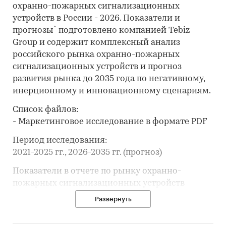
охранно-пожарных сигнализационных
устройств в России - 2026. Показатели и
прогнозы` подготовлено компанией Tebiz
Group и содержит комплексный анализ
российского рынка охранно-пожарных
сигнализационных устройств и прогноз
развития рынка до 2035 года по негативному,
инерционному и инновационному сценариям.
Список файлов:
- Маркетинговое исследование в формате PDF
Период исследования:
2021-2025 гг., 2026-2035 гг. (прогноз)
Показатели в отчете по рынку охранно-
пожарных сигнализационных устройств
рассчитаны по данным Tebiz Group на основе
Развернуть
собственной базы данных, официальной
статистики, таможенных данных,