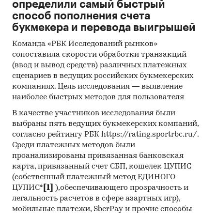
определили самый быстрый
(SHANGHAI) CO., LTD, SHANGHAI SINOTAG
способ пополнения счета
ELECTRONIC TECHNOLOGY CO., LTD, MTECH FIRE
букмекера и перевода выигрышей
DETECTION SYSTEMS LTD, OMNI GRAIN CORP, P
END P CORP LLC, FS CIRCUIT (SHENZHEN) CO.,
Команда «РБК Исследований рынков»
LTD, SHENZHEN E-5CONTINENTS CO., LTD,
сопоставила скорости обработки транзакций
(ввод и вывод средств) различных платежных
WIZMART TECHNOLOGY INC, INFOIMPEX LTD,
сценариев в ведущих российских букмекерских
KASTANA GLOBAL INS SAN VE TIC LTD STI,
компаниях. Цель исследования — выявление
SHENZHEN FS TECHNOLOGY CO., LTD,
наиболее быстрых методов для пользователя
SHENZHEN LDA TECHNOLOGY CO., LTD, HANWEI
ELECTRONICS GROUP CORP, TRADER EAST LLC,
В качестве участников исследования были
выбраны пять ведущих букмекерских компаний,
MAVILI ELEKTRONIK INS SAN VE TIC A. S., FSE
согласно рейтингу РБК https://rating.sportrbc.ru/.
CO., AKVATERMA UAB, EVOLOG NAKLIYAT INS
Среди платежных методов были
SAN VE TIC LTD STI, WAGNER PRODUCTS GMBH,
проанализированы привязанная банковская
UNITED STREAM OU, QMF TURIZM INS SAN VE
карта, привязанный счет СБП, кошелек ЦУПИС
TIC LTD STI, TBM TECHNOLOGIE UND
(собственный платежный метод ЕДИНОГО
BAUMASCHINEN GMBH, ALKID KIMYA INS SAN VE
ЦУПИС*
[1]
),обеспечивающего прозрачность и
TIC A.S., GHS LOGISTICS SERVICES FZE
легальность расчетов в сфере азартных игр),
мобильные платежи, SberPay и прочие способы
В разделе `Экспорт` рассмотрены российские