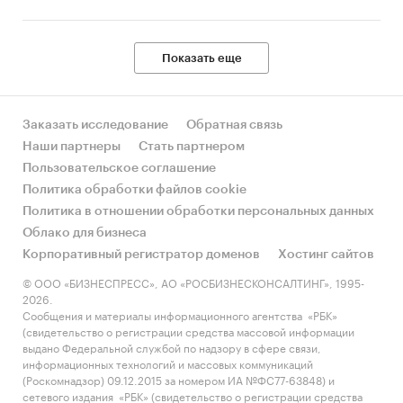
Единицы измерения:
Количественные показатели в отчете
Показать еще
рассчитаны в руб., стоимостные - в долларах и
рублях
География исследования:
Заказать исследование
Обратная связь
РФ, федеральные округа и регионы РФ, страны
Наши партнеры
Стать партнером
мира
Пользовательское соглашение
Политика обработки файлов cookie
Источник исследования — Tebiz Group.
Политика в отношении обработки персональных данных
Категории:
Облако для бизнеса
Потребительские услуги
/
Охранные услуги
Корпоративный регистратор доменов
Хостинг сайтов
Услуги для бизнеса
/
Охрана
/
Охранное
© ООО «БИЗНЕСПРЕСС», АО «РОСБИЗНЕСКОНСАЛТИНГ», 1995-
оборудование
2026.
Россия
Сообщения и материалы информационного агентства «РБК»
(свидетельство о регистрации средства массовой информации
выдано Федеральной службой по надзору в сфере связи,
информационных технологий и массовых коммуникаций
(Роскомнадзор) 09.12.2015 за номером ИА №ФС77-63848) и
сетевого издания «РБК» (свидетельство о регистрации средства