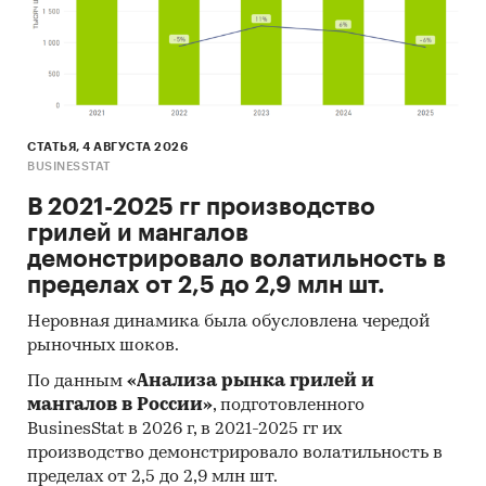
- В импорте наибольшую долю занимает
сегмент low-priced с долей 63,2%, основные
поставки сегмента из стран: Китай, Беларусь,
Израиль. Сегмент high-priced представлен
долей в 27% преимущественно из стран: Китай,
СТАТЬЯ, 4 АВГУСТА 2026
Беларусь, США.
BUSINESSTAT
- Большую часть продукции российских
экспортеров покупает Казахстан (более 50%),
В 2021-2025 гг производство
крупнейший покупатель - GARDEN REACH
грилей и мангалов
SHIPBUILDERS & ENGINEERS LTD
демонстрировало волатильность в
пределах от 2,5 до 2,9 млн шт.
Данные игроков ВЭД:
Также в исследовании представлена
Неровная динамика была обусловлена чередой
рыночных шоков.
информация об участниках ВЭД с объемами
поставок:
По данным
«Анализа рынка грилей и
- Рейтинг крупнейших российских импортеров
мангалов в России»
, подготовленного
и зарубежных поставщиков
BusinesStat в 2026 г, в 2021-2025 гг их
- Рейтинг ведущих российских экспортеров и
производство демонстрировало волатильность в
пределах от 2,5 до 2,9 млн шт.
зарубежных покупателей