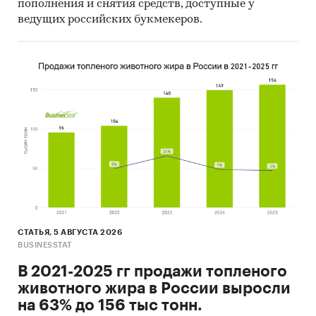
пополнения и снятия средств, доступные у
экспортеры:
ведущих российских букмекеров.
ООО `РУБЕЖ`, АО `НПФ `МЕРИДИАН`, ООО
`ПОЛЮС-СТ`, ООО `НПП `УРАЛЭЛЕКТРА`, ООО
`ОБ `СОКРАТ`, ООО `ТД
`ВОСТОКЭЛЕКТРОРАДИОСЕРВИС`, ООО
`МАГИСТРАЛЬ`, ООО `МОРНЕФТЕГАЗСТРОЙ`,
ООО `ЗАВОД `ГОРЭЛТЕХ`, AO `СМАРТ РЕЙ`, ООО
`СТЕЛС ЭКСПОРТ`, ООО `ТЭК `ВСС`, ООО
`РУНИТОР`, АО `ЭРИДАН`, АО `КРЭТ`, ООО `ЭРИС
КИП`, ООО `НПФ `ПОЛИСЕРВИС`, ООО
`МНТРЕЙД`, АО `САНКТ-ПЕТЕРБУРГСКАЯ
АВИАРЕМОНТНАЯ КОМПАНИЯ`, ЗАО `НВП
`БОЛИД`
СТАТЬЯ, 5 АВГУСТА 2026
Выдержки из исследования:
BUSINESSTAT
- Российский рынок охранно-пожарных
В 2021-2025 гг продажи топленого
сигнализационных устройств, по оценкам
животного жира в России выросли
Tebiz Group, в последние годы показывает
на 63% до 156 тыс тонн.
положительный тренд.