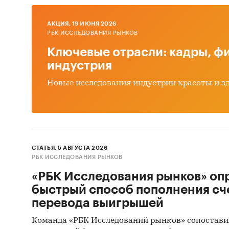
пери
и ми
AКЦИЯ, 19 ИЮНЯ 2026
пред
РБК ИССЛЕДОВАНИЯ РЫНКОВ
Ключевые отрасли: кадры, фи
2. Дан
индустрия
черног
Новые исследования индустрии красоты и з
Дина
2017
Темп
пери
СТАТЬЯ, 5 АВГУСТА 2026
Дина
РБК ИССЛЕДОВАНИЯ РЫНКОВ
феде
«РБК Исследования рынков» оп
Дина
быстрый способ пополнения сч
окру
перевода выигрышей
Темп
Команда «РБК Исследований рынков» сопостави