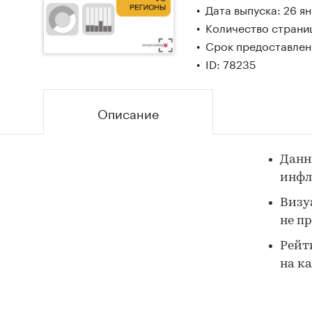
Дата выпуска: 26 я
Количество страниц
Срок предоставлени
ID: 78235
Описание
Данн
инфл
Визу
не п
Рейт
на к