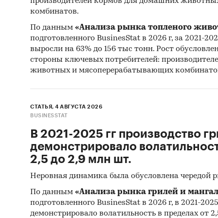
производителей кормов для домашних животны
Инфл
комбинатов.
меся
По данным
«Анализа рынка топленого живо
2002
подготовленного BusinesStat в 2026 г, за 2021-20
Инфл
выросли на 63% до 156 тыс тонн. Рост обусловле
стороны ключевых потребителей: производител
Данн
животных и мясоперерабатывающих комбинато
Цены
макс
такж
СТАТЬЯ, 4 АВГУСТА 2026
BUSINESSTAT
Исследо
В 2021-2025 гг производство гр
статист
демонстрировало волатильность
товары 
2,5 до 2,9 млн шт.
предст
статист
Неровная динамика была обусловлена чередой 
По данным
«Анализа рынка грилей и мангал
Согласн
подготовленного BusinesStat в 2026 г, в 2021-202
(тариф)
демонстрировало волатильность в пределах от 2,5