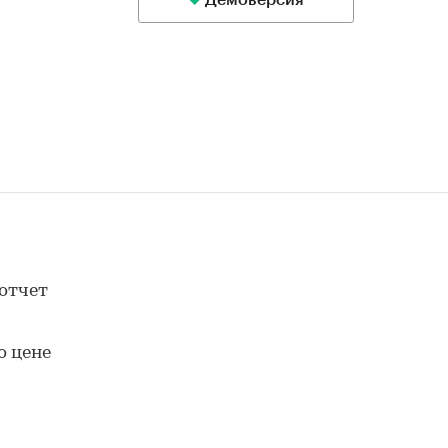
Демоверсия
отчет
о цене