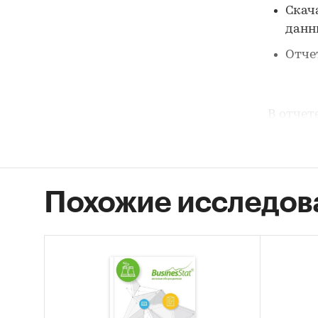
Скач
дан
Отче
В отчет
1. Дан
черног
Похожие исследов
Розн
2000
анал
Потр
Темп
Макс