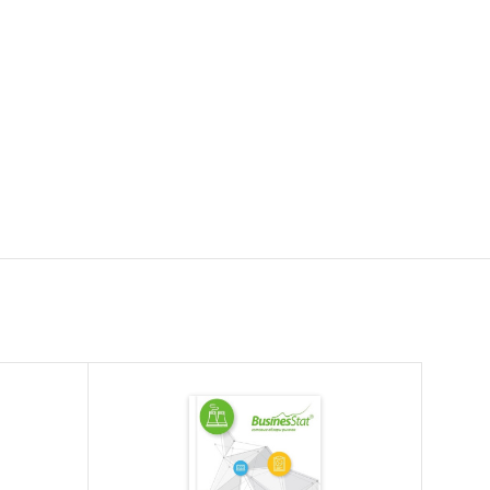
ике за
а к
5
по