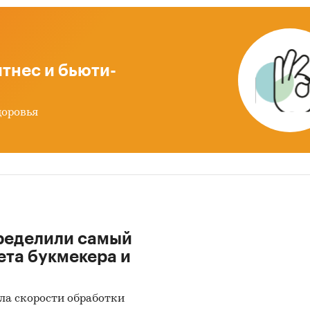
оду предыдущего года. Указаны регионы с макси
нимальным приростом за аналогичный период
ыдущего года
тнес и бьюти-
ные по потребительским ценам на карандаш
рафитный в разрезе федеральных округов
доровья
мика цены в актуальном месяце по федеральным о
-2025
ы прироста цены в актуальном месяце аналогичн
оду предыдущего года по федеральным округам, 20
мика средней цены по кварталам 2024-2025 в разр
ральных округов
ределили самый
мика цены по месяцам 2025 года в разрезе федер
ета букмекера и
гов
ы прироста за месяц в 2025 году в разрезе федера
ла скорости обработки