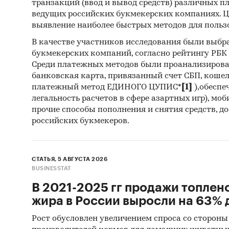
окру
транзакций (ввод и вывод средств) различных п
ведущих российских букмекерских компаниях. Ц
3. Дан
выявление наиболее быстрых методов для польз
В качестве участников исследования были выбр
Розн
букмекерских компаний, согласно рейтингу РБК htt
2003
Среди платежных методов были проанализиров
анал
банковская карта, привязанный счет СБП, коше
платежный метод ЕДИНОГО ЦУПИС*
[1]
),обеспе
Потр
легальность расчетов в сфере азартных игр), мо
Темп
прочие способы пополнения и снятия средств, д
российских букмекеров.
Макс
месяц
реги
СТАТЬЯ, 5 АВГУСТА 2026
BUSINESSTAT
Дина
феде
В 2021-2025 гг продажи топлен
жира в России выросли на 63% д
Уров
пред
Рост обусловлен увеличением спроса со стороны