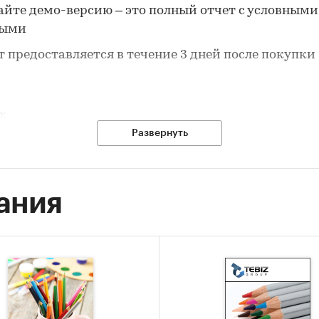
айте демо-версию – это полный отчет с условными
ными
т предоставляется в течение 3 дней после покупки
е:
Развернуть
ные по потребительским ценам на карандаш
рафитный в России:
ания
ичная цена за последний доступный месяц в динам
-2025, прирост за последний месяц, темпы прирост
огичному периоду предыдущего года 2001-2025
ебительские цены по месяцам, 2021-2025
ы прироста цены к предыдущему месяцу, 2024-202
имальные, минимальные, средние значения цены 