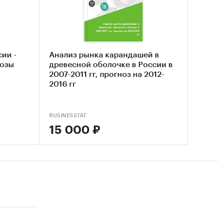
о
а в
ии -
Анализ рынка карандашей в
нозы
древесной оболочке в России в
месяц.
2007-2011 гг, прогноз на 2012-
002-2025
2016 гг
од.
-2025
BUSINESSTAT
мальной
15 000 ₽
редняя
месяцу.
иростом