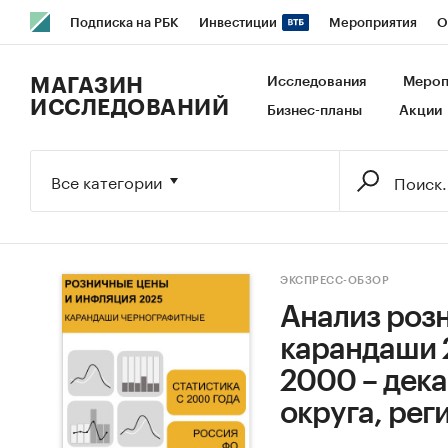
Подписка на РБК
Инвестиции
Мероприятия
О
РБК Образование
РБК Курсы
РБК Life
Тренды
В
МАГАЗИН
Исследования
Мероп
ИССЛЕДОВАНИЙ
Бизнес-планы
Акции
Исследования
Кредитные рейтинги
Франшизы
Га
Экономика
Бизнес
Технологии и медиа
Финансы
Все категории
ЭКСПРЕСС-ОБЗОР
Анализ роз
карандаши 
2000 – дека
округа, рег