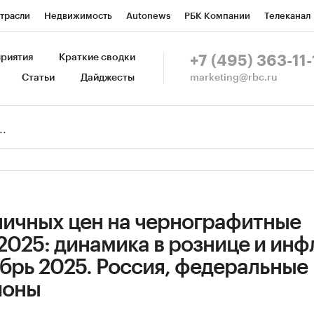
трасли
Недвижимость
Autonews
РБК Компании
Телеканал
изионеры
Национальные проекты
Город
Стиль
Крипто
Р
риятия
Краткие сводки
+7 (495) 363-11-
marketing@rbc.ru
Статьи
Дайджесты
зета
Спецпроекты СПб
Конференции СПб
Спецпроекты
Пр
Рынок наличной валюты
ничных цен на чернографитные
2025: динамика в рознице и инф
брь 2025. Россия, федеральные
ионы