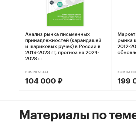
месяц
субъ
Уров
срав
Анализ рынка письменных
Маркет
принадлежностей (карандашей
рынка 
Инфл
и шариковых ручек) в России в
2012-20
Данн
2019-2023 гг, прогноз на 2024-
обновл
2028 гг
Инфл
Данн
BUSINESSTAT
КОМПАНИ
Тор-
104 000 ₽
199 
и ми
цена
Тор-
Материалы по тем
Указ
за м
Тор-