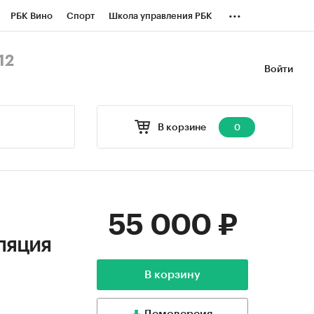
...
РБК Вино
Спорт
Школа управления РБК
БК Бизнес-среда
Дискуссионный клуб
12
Войти
оверка контрагентов
Политика
В корзине
0
55 000 ₽
ляция
В корзину