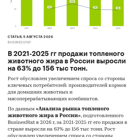
годах (max, min цена - среди цен по
регионам федерального округа)
Динамика средней цены по кварталам 2017-
2025 в федеральном округе
Уровень инфляции на товар (услугу)в ФО к
СТАТЬЯ, 5 АВГУСТА 2026
BUSINESSTAT
декабрю предыдущего года в сравнении с
общей инфляцией, 2002-2025
В 2021-2025 гг продажи топленого
животного жира в России выросли
Инфляция на товар в ФО в сравнении с
на 63% до 156 тыс тонн.
общей инфляцией за месяц. Данные за
актуальный месяц к предыдущему месяцу,
Рост обусловлен увеличением спроса со стороны
2002-2025
ключевых потребителей: производителей кормов
для домашних животных и
Инфляция на товар в ФО в сравнении с
мясоперерабатывающих комбинатов.
общей инфляцией за год. Данные за
актуальный месяц к предыдущему году,
По данным
«Анализа рынка топленого
2002-2025
животного жира в России»
, подготовленного
BusinesStat в 2026 г, за 2021-2025 гг его продажи в
Цены на товар в регионах ФО. Указаны
стране выросли на 63% до 156 тыс тонн. Рост
регионы с максимальной и минимальной
обусловлен увеличением спроса со стороны