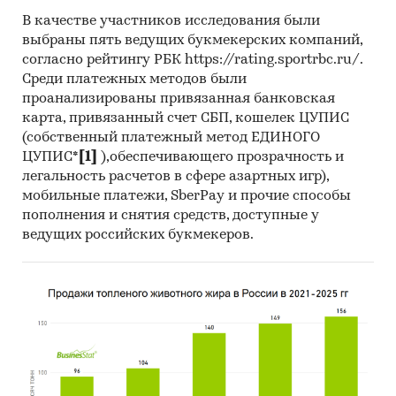
В качестве участников исследования были
Темпы прироста за месяц в 2025 году в
выбраны пять ведущих букмекерских компаний,
разрезе федеральных округов
согласно рейтингу РБК https://rating.sportrbc.ru/.
Среди платежных методов были
3. Данные по регионам
проанализированы привязанная банковская
каждого федерального округа
карта, привязанный счет СБП, кошелек ЦУПИС
(собственный платежный метод ЕДИНОГО
Розничная цена за последний доступный
ЦУПИС*
[1]
),обеспечивающего прозрачность и
месяц в динамике за 2003-2025, прирост за
легальность расчетов в сфере азартных игр),
последний месяц, темпы прироста к
мобильные платежи, SberPay и прочие способы
аналогичному периоду предыдущего года
пополнения и снятия средств, доступные у
2004-2025
ведущих российских букмекеров.
Потребительские цены по месяцам, 2021-
2025
Темпы прироста цены к предыдущему
месяцу, 2025
Максимальные, минимальные, средние
значения цены по месяцам в 2024, 2025