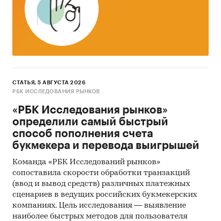
Тор-20 регионов РФ по темпу прироста к
аналогичному периоду предыдущего года.
Указаны регионы с максимальным и
минимальным приростом за аналогичный
период предыдущего года
2. Данные по потребительским ценам на
свинину (кроме бескостной) в разрезе
СТАТЬЯ, 5 АВГУСТА 2026
федеральных округов
РБК ИССЛЕДОВАНИЯ РЫНКОВ
«РБК Исследования рынков»
Динамика цены в актуальном месяце по
определили самый быстрый
федеральным округам, 2017-2025
способ пополнения счета
Темпы прироста цены в актуальном месяце
букмекера и перевода выигрышей
аналогичному периоду предыдущего года
Команда «РБК Исследований рынков»
по федеральным округам, 2017-2025
сопоставила скорости обработки транзакций
Динамика средней цены по кварталам 2024-
(ввод и вывод средств) различных платежных
2025 в разрезе федеральных округов
сценариев в ведущих российских букмекерских
компаниях. Цель исследования — выявление
Динамика цены по месяцам 2025 года в
наиболее быстрых методов для пользователя
разрезе федеральных округов