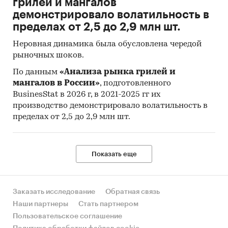
грилей и мангалов
фиксированного перечня товаров и услуг в
демонстрировало волатильность в
ценах текущего периода к его стоимости в
пределах от 2,5 до 2,9 млн шт.
ценах предыдущего (базисного) периода и
характеризует изменение во времени общего
Неровная динамика была обусловлена чередой
уровня цен на товары и услуги, приобретаемые
рыночных шоков.
населением для непроизводственного
По данным
«Анализа рынка грилей и
потребления.
мангалов в России»
, подготовленного
BusinesStat в 2026 г, в 2021-2025 гг их
Исходной информацией для расчета ИПЦ
производство демонстрировало волатильность в
являются данные регистрации цен на
пределах от 2,5 до 2,9 млн шт.
конкретные товары и услуги. На их основе
определяются средние сопоставимые цены
отчетного и предыдущего периодов.
Показать еще
Сопоставимой считается цена,
зарегистрированная в одной и той же
организации торговли (сферы услуг) на один и
Заказать исследование
Обратная связь
тот же или аналогичный по качеству товар
Наши партнеры
Стать партнером
(услугу).
Пользовательское соглашение
Сбор данных по cредним потребительским