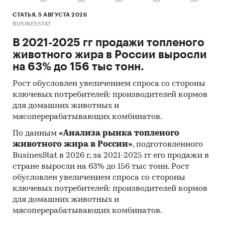
Региональные и федеральные СМИ
СТАТЬЯ, 5 АВГУСТА 2026
BUSINESSTAT
Порталы раскрытия информации
В 2021-2025 гг продажи топленого
(отчетность открытых акционерных
животного жира в России выросли
обществ)
на 63% до 156 тыс тонн.
Интервью с отдельными экспертами
Рост обусловлен увеличением спроса со стороны
отрасли, материалы отраслевых
ключевых потребителей: производителей кормов
учреждений
для домашних животных и
Проведение интервью под легендой с
мясоперерабатывающих комбинатов.
участниками рынка, занимающимися
По данным
«Анализа рынка топленого
производством и реализацией исследуемой
животного жира в России»
, подготовленного
продукции в РФ и Мире
BusinesStat в 2026 г, за 2021-2025 гг его продажи в
стране выросли на 63% до 156 тыс тонн. Рост
Прочие источники
обусловлен увеличением спроса со стороны
Категории:
IT и телекоммуникации
/
ключевых потребителей: производителей кормов
Интернет-торговля
для домашних животных и
Россия
мясоперерабатывающих комбинатов.