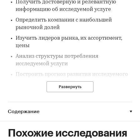
Получить достоверную и релевантную
информацию об исследуемой услуге
Определить компании с наибольшей
рыночной долей
Изучить лидеров рынка, их ассортимент,
цены
Анализ структуры потребления
исследуемой услуги
Построить прогноз развития исследуемого
рынка до конца 2027 г.
Развернуть
Параметры исследования:
Предмет исследования: Онлайн-
Содержание
коммерция
География исследования: Российская
Похожие исследования
Федерация