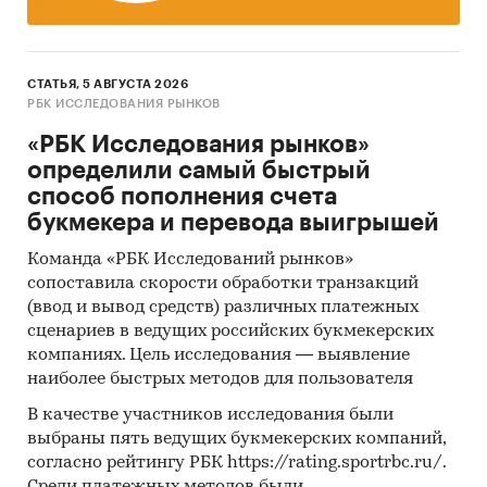
субсидиям и другим формам
стимулирования на рынке
Использование современных
СТАТЬЯ, 5 АВГУСТА 2026
статистических методов прогнозирования
РБК ИССЛЕДОВАНИЯ РЫНКОВ
на основе макропараметров и факторов для
«РБК Исследования рынков»
целевого рынка с учетом текущих и
определили самый быстрый
будущих проектов компаний, с поправкой
способ пополнения счета
на мнение экспертов и представителей
букмекера и перевода выигрышей
компаний.
Команда «РБК Исследований рынков»
Источники:
сопоставила скорости обработки транзакций
База данных государственных органов
(ввод и вывод средств) различных платежных
статистики Росстат (ЕМИСС)
сценариев в ведущих российских букмекерских
компаниях. Цель исследования — выявление
Данные государственных структур, в том
наиболее быстрых методов для пользователя
числе Минэкономразвития, Минэнерго,
В качестве участников исследования были
Минпромторга, Федеральной налоговой
выбраны пять ведущих букмекерских компаний,
службы (ФНС), Федеральной службы по
согласно рейтингу РБК https://rating.sportrbc.ru/.
тарифам (ФСТ), Федеральной таможенной