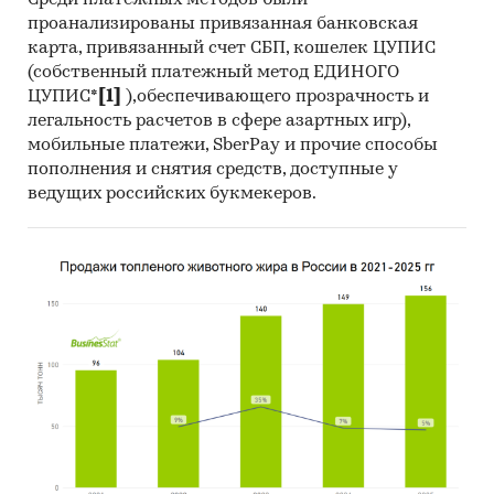
Среди платежных методов были
службы (ФТС), ОАО «РЖД» и пр.
проанализированы привязанная банковская
карта, привязанный счет СБП, кошелек ЦУПИС
Специализированные базы данных АИПР,
(собственный платежный метод ЕДИНОГО
информационная база АИПР
ЦУПИС*
[1]
),обеспечивающего прозрачность и
Печатные и электронные деловые и
легальность расчетов в сфере азартных игр),
специализированные издания,
мобильные платежи, SberPay и прочие способы
аналитические обзоры
пополнения и снятия средств, доступные у
ведущих российских букмекеров.
Информационные ресурсы участников
рынка
Материалы сайтов исследуемой тематики
(электронные торговые/тендерные
площадки, доски объявлений,
специализированные форумы)
Результаты исследований и мониторингов
маркетинговых и консалтинговых агентств
(KPMG, PWC, EY, BCG, Deloitte, Bain, McKinsey,
IHS, Argus, Platts, Nexant, Thomson Reuters,
ЦДУ-ТЭК, Кортес и пр.)