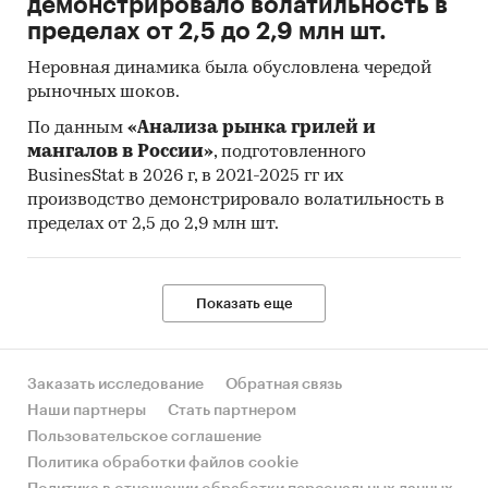
демонстрировало волатильность в
спланировать объемы выпуска под
пределах от 2,5 до 2,9 млн шт.
реальный спрос в каждом регионе.
Неровная динамика была обусловлена чередой
В категорию «
карнизы для штор, лампочки,
рыночных шоков.
решетки, заборы, другие аксессуары для
дома и сада
» входят суммарно (без
По данным
«Анализа рынка грилей и
сегментации по видам): карнизы для штор и
мангалов в России»
, подготовленного
BusinesStat в 2026 г, в 2021-2025 гг их
ковров из дерева и пластмассы, фурнитура для
производство демонстрировало волатильность в
карнизов, решетки и заборы для сада,
пределах от 2,5 до 2,9 млн шт.
небольшие электрические аксессуары
(лампочки для освещения всех типов,
батарейки к электроприборам, ручные фонари,
Показать еще
фонарики для сада). Кроме дверной
фурнитуры, розеток, выключателей, проводов,
кабель-каналов для проводов, ремонта и
Заказать исследование
Обратная связь
проката моторизованного и ручного
Наши партнеры
Стать партнером
оборудования и инструментов, аккумуляторов
Пользовательское соглашение
для средств информации и связи,
Политика обработки файлов cookie
аккумуляторов для фото- и