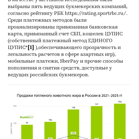
В качестве участников исследования были
приведены картограммы. Каждый регион
выбраны пять ведущих букмекерских компаний,
закрашен цветом, соответствующим
согласно рейтингу РБК https://rating.sportrbc.ru/.
интенсивности спроса в нем (приведены
Среди платежных методов были
данные только по тем регионам, по которым в
проанализированы привязанная банковская
официальной статистике представлены
карта, привязанный счет СБП, кошелек ЦУПИС
(собственный платежный метод ЕДИНОГО
данные по расходам домохозяйств по итогам
ЦУПИС*
[1]
),обеспечивающего прозрачность и
одновременно 2-х лет, 2023 и 2024 гг.)
легальность расчетов в сфере азартных игр),
мобильные платежи, SberPay и прочие способы
пополнения и снятия средств, доступные у
Эта информация может дать дополнительные
ведущих российских букмекеров.
аргументы, если вам нужно:
Оценить свое место на рынке и
разработать стратегию развития.
Оценить вашу долю рынка в целом по РФ и в
каждом регионе присутствия. Определить
регионы с максимальным покупательским