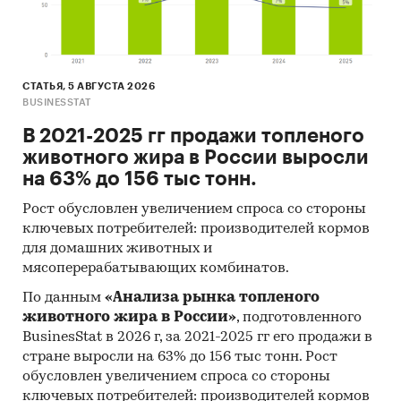
спросом. Спрогнозировать рост или
снижение спроса на основе динамики
расходов населения. Выявить
перспективные регионы для расширения
СТАТЬЯ, 5 АВГУСТА 2026
Подготовить доказательную базу для
BUSINESSTAT
переговоров
. Обосновать инвестиционные
В 2021-2025 гг продажи топленого
решения перед руководством или
животного жира в России выросли
партнерами на основе рыночной
на 63% до 156 тыс тонн.
аналитики.
Рост обусловлен увеличением спроса со стороны
Оптимизировать продажи и
ключевых потребителей: производителей кормов
распределение товара.
Выявить регионы с
для домашних животных и
самым высоким спросом и сфокусировать
мясоперерабатывающих комбинатов.
там маркетинг и логистику. Сравнить
По данным
«Анализа рынка топленого
покупательскую активность в разных
животного жира в России»
, подготовленного
федеральных округах.
BusinesStat в 2026 г, за 2021-2025 гг его продажи в
Спланировать рекламные кампании и
стране выросли на 63% до 156 тыс тонн. Рост
усилить локализованный маркетинг.
обусловлен увеличением спроса со стороны
Настроить таргетированную рекламу в
ключевых потребителей: производителей кормов