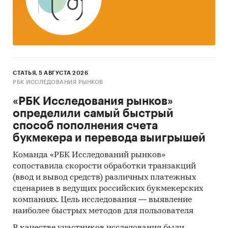
спрос), которая получена на основе
сравнения спроса по регионам России
(приведены данные только по тем
регионам, по которым в официальной
статистике представлены данные по
расходам домохозяйств по итогам
СТАТЬЯ, 5 АВГУСТА 2026
одновременно 2-х лет, 2023 и 2024 гг.).
РБК ИССЛЕДОВАНИЯ РЫНКОВ
Указаны также диапазоны интенсивности
«РБК Исследования рынков»
спроса в каждой группе.
определили самый быстрый
Как изменился спрос в 2024
способ пополнения счета
году?
Помимо данных за 2024 и 2023гг, в
букмекера и перевода выигрышей
отчете приведены темпы прироста рынка и
среднедушевых расходов в 2024 году. Для
Команда «РБК Исследований рынков»
сопоставила скорости обработки транзакций
повышения точности период анализа
(ввод и вывод средств) различных платежных
может быть расширен. В этом случае
сценариев в ведущих российских букмекерских
стоимость отчета будет пересчитана.
компаниях. Цель исследования — выявление
Помимо количественных данных в каждом
наиболее быстрых методов для пользователя
разделе отчета с федеральным округом