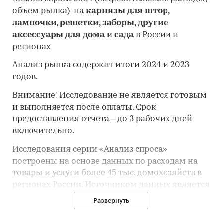
объем рынка) на
карнизы для штор,
лампочки, решетки, заборы, другие
аксессуары для дома и сада
в России и
регионах
Анализ рынка содержит итоги 2024 и 2023
годов.
Внимание! Исследование не является готовым
и выполняется после оплаты. Срок
предоставления отчета – до 3 рабочих дней
включительно.
Исследования серии «Анализ спроса»
построены на основе данных по расходам на
товары и услуги более 45 тыс. домохозяйств в
регионах России. Источником данных является
регулярное обследование бюджетов домашних
Развернуть
хозяйств, проводимое органами официальной
статистики.