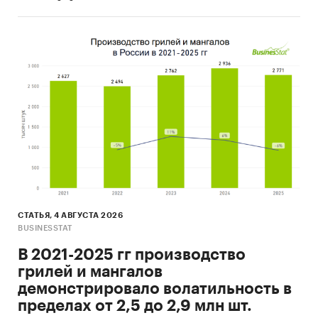
снижение спроса на основе динамики
расходов населения. Выявить
перспективные регионы для расширения
Подготовить доказательную базу для
переговоров
. Обосновать инвестиционные
решения перед руководством или
партнерами на основе рыночной
аналитики.
Оптимизировать продажи и
распределение товара.
Выявить регионы с
самым высоким спросом и сфокусировать
там маркетинг и логистику. Сравнить
СТАТЬЯ, 4 АВГУСТА 2026
покупательскую активность в разных
BUSINESSTAT
федеральных округах.
В 2021-2025 гг производство
Спланировать рекламные кампании и
грилей и мангалов
усилить локализованный маркетинг.
демонстрировало волатильность в
Настроить таргетированную рекламу в
пределах от 2,5 до 2,9 млн шт.
регионах с максимальным спросом.