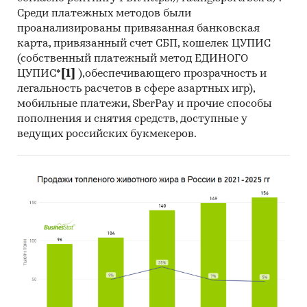
сравнения спроса по регионам России
Среди платежных методов были
(приведены данные только по тем
проанализированы привязанная банковская
регионам, по которым в официальной
карта, привязанный счет СБП, кошелек ЦУПИС
статистике представлены данные по
(собственный платежный метод ЕДИНОГО
расходам домохозяйств по итогам
ЦУПИС*
[1]
),обеспечивающего прозрачность и
одновременно 2-х лет, 2023 и 2024 гг.).
легальность расчетов в сфере азартных игр),
Указаны также диапазоны интенсивности
мобильные платежи, SberPay и прочие способы
спроса в каждой группе.
пополнения и снятия средств, доступные у
ведущих российских букмекеров.
Как изменился спрос в 2024
году?
Помимо данных за 2024 и 2023гг, в
отчете приведены темпы прироста рынка и
среднедушевых расходов в 2024 году. Для
повышения точности период анализа
может быть расширен. В этом случае
стоимость отчета будет пересчитана.
Помимо количественных данных в каждом
разделе отчета с федеральным округом
приведены картограммы. Каждый регион