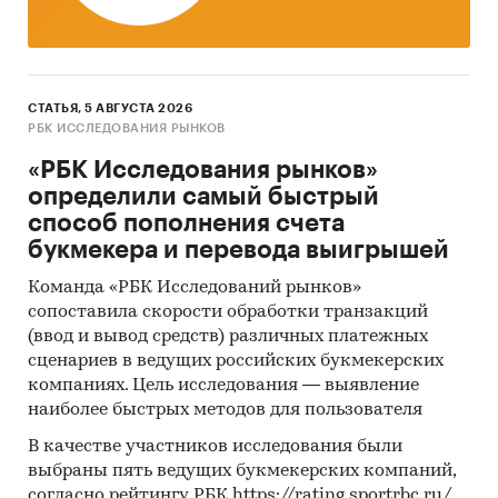
Приобретая каждый отчет, вы получаете
ответы на следующие вопросы:
Сколько потребители-физические лица
СТАТЬЯ, 5 АВГУСТА 2026
тратят в год?
Исследование содержит
РБК ИССЛЕДОВАНИЯ РЫНКОВ
данные по объему спроса за 2024 и 2023 гг.:
«РБК Исследования рынков»
приведены расходы на душу населения и
определили самый быстрый
объем розничного рынка в регионах России
способ пополнения счета
(приведены данные только по тем
букмекера и перевода выигрышей
регионам, по которым в официальной
статистике представлены данные по
Команда «РБК Исследований рынков»
расходам домохозяйств по итогам
сопоставила скорости обработки транзакций
одновременно 2-х лет, 2023 и 2024 гг.)
(ввод и вывод средств) различных платежных
сценариев в ведущих российских букмекерских
Много это или мало?
Каждому значению
компаниях. Цель исследования — выявление
спроса соответствует характеристика
наиболее быстрых методов для пользователя
интенсивности спроса (низкий, ниже
В качестве участников исследования были
среднего, средний, выше среднего, высокий
выбраны пять ведущих букмекерских компаний,
спрос), которая получена на основе
согласно рейтингу РБК https://rating.sportrbc.ru/.