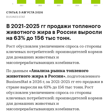
закрашен цветом, соответствующим
интенсивности спроса в нем (приведены
СТАТЬЯ, 5 АВГУСТА 2026
данные только по тем регионам, по которым в
BUSINESSTAT
официальной статистике представлены
В 2021-2025 гг продажи топленого
данные по расходам домохозяйств по итогам
животного жира в России выросли
одновременно 2-х лет, 2023 и 2024 гг.)
на 63% до 156 тыс тонн.
Рост обусловлен увеличением спроса со стороны
Эта информация может дать дополнительные
ключевых потребителей: производителей кормов
аргументы, если вам нужно:
для домашних животных и
мясоперерабатывающих комбинатов.
По данным
«Анализа рынка топленого
Оценить свое место на рынке и
животного жира в России»
, подготовленного
разработать стратегию развития.
BusinesStat в 2026 г, за 2021-2025 гг его продажи в
стране выросли на 63% до 156 тыс тонн. Рост
Оценить вашу долю рынка в целом по РФ и в
обусловлен увеличением спроса со стороны
каждом регионе присутствия. Определить
ключевых потребителей: производителей кормов
регионы с максимальным покупательским
для домашних животных и
спросом. Спрогнозировать рост или
мясоперерабатывающих комбинатов.