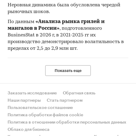
Разработать региональные акции и
Неровная динамика была обусловлена чередой
рыночных шоков.
спецпредложения с учетом покупательской
способности.
По данным
«Анализа рынка грилей и
мангалов в России»
, подготовленного
Развить дистрибуцию и партнёрскую
BusinesStat в 2026 г, в 2021-2025 гг их
сеть.
Определить перспективные регионы
производство демонстрировало волатильность в
для открытия новых точек продаж или
пределах от 2,5 до 2,9 млн шт.
складов.
Оценить инвестиционную
привлекательность и потенциал рынка.
Показать еще
Сравнить рынки в разных регионах перед
запуском проектов. Рассчитать
потенциальную выручку в каждом регионе.
Заказать исследование
Обратная связь
Принять решение о расширении или
Наши партнеры
Стать партнером
сокращении присутствия в конкретных
Пользовательское соглашение
регионах.
Политика обработки файлов cookie
Политика в отношении обработки персональных данных
Распределить производство
-
Облако для бизнеса
спланировать объемы выпуска под