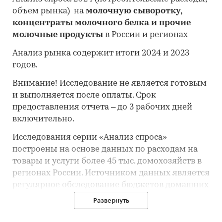
объем рынка) на
молочную сыворотку,
концентраты молочного белка и прочие
молочные продукты
в России и регионах
Анализ рынка содержит итоги 2024 и 2023
годов.
Внимание! Исследование не является готовым
и выполняется после оплаты. Срок
предоставления отчета – до 3 рабочих дней
включительно.
Исследования серии «Анализ спроса»
построены на основе данных по расходам на
товары и услуги более 45 тыс. домохозяйств в
регионах России. Источником данных является
регулярное обследование бюджетов домашних
хозяйств, проводимое органами официальной
Развернуть
статистики.