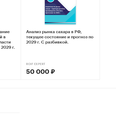
нализ,
ынке
уктура,
ание
Анализ рынка сахара в РФ,
лиз цен
й в
текущее состояние и прогноз по
ласти
2029 г. С разбивкой.
 2029 г.
вцов,
ROIF EXPERT
50 000 ₽
 рынка
 до
ВАНИЯ
ные