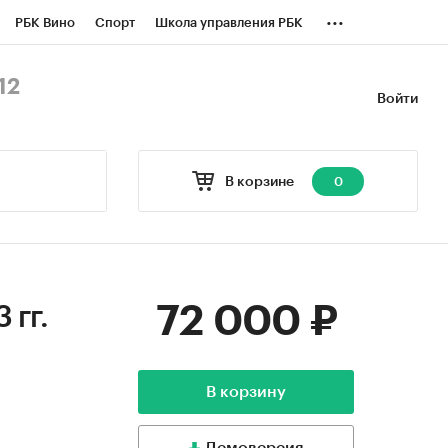
...
РБК Вино
Спорт
Школа управления РБК
БК Бизнес-среда
Дискуссионный клуб
12
Войти
оверка контрагентов
Политика
В корзине
0
72 000 ₽
 гг.
В корзину