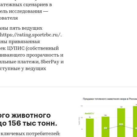
твенные базы данных «EVENTUS Consulting»
латежных сценариев в
ель исследования —
содержит:
100 страниц, 70 диаграмм и 70 таблиц
ователя
ыхода:
сентябрь 2023 года
аны пять ведущих
ps://rating.sportrbc.ru/.
предоставления:
5 рабочих дней
аны привязанная
лек ЦУПИС (собственный
чивающего прозрачность и
и:
Потребительские товары
/
...
/
Продукты питания
/
Саха
бильные платежи, SberPay и
енность
/
...
/
Продукты питания
/
Сахар
оступные у ведущих
ого животного
о 156 тыс тонн.
 ключевых потребителей: