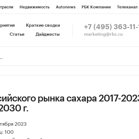
трасли
Недвижимость
Autonews
РБК Компании
Телеканал
изионеры
Национальные проекты
Город
Стиль
Крипто
Р
риятия
Краткие сводки
+7 (495) 363-11-
marketing@rbc.ru
Статьи
Дайджесты
зета
Спецпроекты СПб
Конференции СПб
Спецпроекты
Пр
Рынок наличной валюты
ийского рынка сахара 2017-2023
2030 г.
ктября 2023
ц: 100