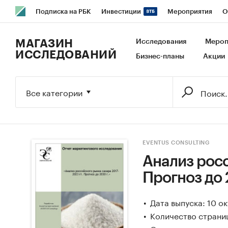
Подписка на РБК
Инвестиции
Мероприятия
О
РБК Образование
РБК Курсы
РБК Life
Тренды
В
МАГАЗИН
Исследования
Мероп
ИССЛЕДОВАНИЙ
Бизнес-планы
Акции
Исследования
Кредитные рейтинги
Франшизы
Га
Экономика
Бизнес
Технологии и медиа
Финансы
Все категории
EVENTUS CONSULTING
Анализ росс
Прогноз до 
Дата выпуска: 10 о
Количество страни