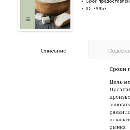
Срок предоставлен
ID: 76657
Описание
Содерж
Сроки 
Цель и
Проанал
произво
основны
развити
показат
рынка