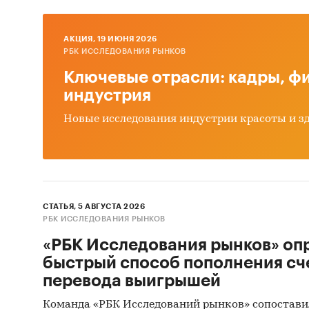
методик
информ
AКЦИЯ, 19 ИЮНЯ 2026
РБК ИССЛЕДОВАНИЯ РЫНКОВ
Ключевые отрасли: кадры, фи
Сбор
индустрия
пред
Новые исследования индустрии красоты и з
Феде
Мини
Феде
Данн
СТАТЬЯ, 5 АВГУСТА 2026
РБК ИССЛЕДОВАНИЯ РЫНКОВ
Анал
«РБК Исследования рынков» оп
спец
быстрый способ пополнения сч
реги
перевода выигрышей
Элек
Команда «РБК Исследований рынков» сопостави