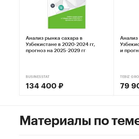
по т
доля 
Пров
(объ
Анализ рынка сахара в
Анализ 
стру
Узбекистане в 2020-2024 гг,
Узбекис
прогноз на 2025-2029 гг
и прог
на и
Пров
стру
BUSINESSTAT
TEBIZ GR
потр
134 400 ₽
79 9
Пред
Расс
2030 
Материалы по тем
ИНФОР
При про