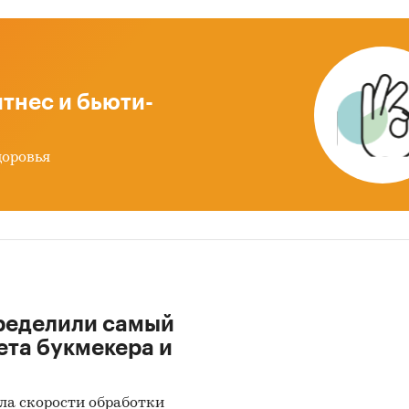
и, включающие сбор и анализ первичной и втори
ации:
тнес и бьюти-
 и анализ данных от участников рынка (отчетност
приятий, данные с сайтов, тематических порталов
доровья
ральная служба государственной статистики РФ (
стерство экономического развития РФ
ральная таможенная служба (ВЭД)
ые отраслевых министерств и ведомств
из средств массовой информации (периодические
ределили самый
иализированные издания, журналы: национальные
ета букмекера и
ональные, местные)
тронные базы данных и интернет-ресурсы
ла скорости обработки