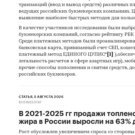
Собс
транзакций (ввод и вывод средств) различных п
ведущих российских букмекерских компаниях. Ц
Отчет 
выявление наиболее быстрых методов для польз
Дата в
В качестве участников исследования были выбр
букмекерских компаний, согласно рейтингу РБК htt
Сроки 
Среди платежных методов были проанализиров
банковская карта, привязанный счет СБП, коше
платежный метод ЕДИНОГО ЦУПИС*
[1]
),обеспе
Категори
легальность расчетов в сфере азартных игр), мо
Промышл
прочие способы пополнения и снятия средств, д
Россия
российских букмекеров.
СТАТЬЯ, 5 АВГУСТА 2026
BUSINESSTAT
В 2021-2025 гг продажи топлен
жира в России выросли на 63% д
Рост обусловлен увеличением спроса со стороны