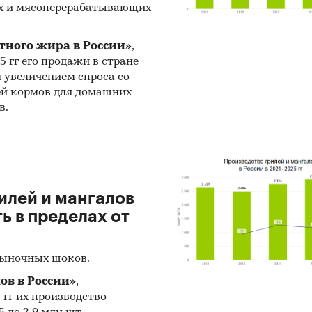
х и мясоперерабатывающих
тного жира в России»
,
25 гг его продажи в стране
н увеличением спроса со
ей кормов для домашних
в.
илей и мангалов
 в пределах от
рыночных шоков.
ов в России»
,
5 гг их производство