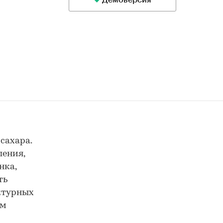
Демоверсия
сахара.
ления,
нка,
ть
уктурных
ам