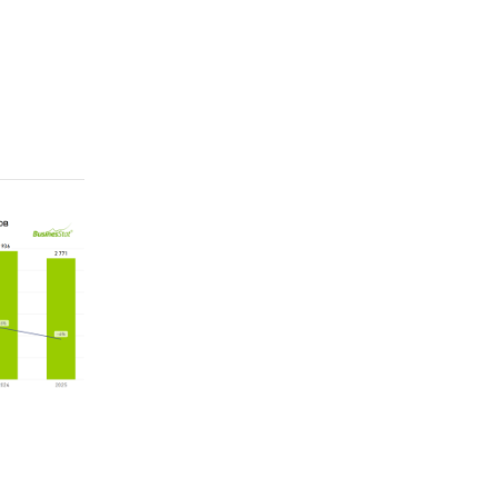
жат
 в
овными
улочные
елия