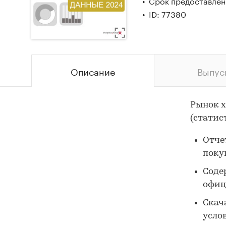
Срок предоставлени
ID: 77380
Описание
Выпус
Рынок х
(статис
Отчет
поку
Соде
офиц
Скач
усло