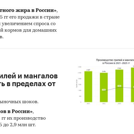
 ежеквартально обновляемых исследований
тного жира в России»
,
+ клиентов
25 гг его продажи в стране
н увеличением спроса со
вания «Экспресс-Обзор» :
ей кормов для домашних
в.
ражают информацию через инфографику и содер
мум текста
ржат последние доступные данные
оставляются в день покупки или актуализируются
илей и мангалов
ние 3 дней
 в пределах от
т подробные демо-версии - макеты отчетов с усл
скрытыми цифрами
рыночных шоков.
и:
Потребительские товары
/
...
/
Заморозка
/
Хлеб и хлебоб
ов в России»
,
5 гг их производство
енность
/
...
/
Продукты питания
/
Хлеб и хлебобулочные изд
 до 2,9 млн шт.