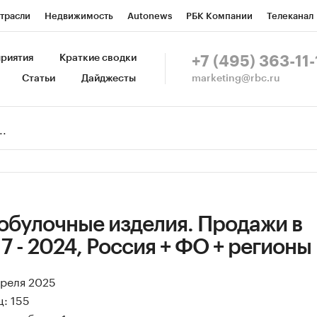
трасли
Недвижимость
Autonews
РБК Компании
Телеканал
изионеры
Национальные проекты
Город
Стиль
Крипто
Р
риятия
Краткие сводки
+7 (495) 363-11-
marketing@rbc.ru
Статьи
Дайджесты
зета
Спецпроекты СПб
Конференции СПб
Спецпроекты
Пр
Рынок наличной валюты
обулочные изделия. Продажи в
7 - 2024, Россия + ФО + регионы
преля 2025
: 155