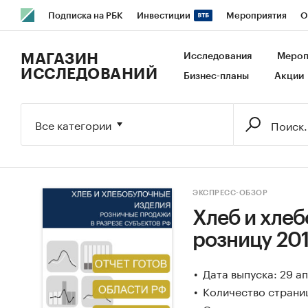
Подписка на РБК
Инвестиции
Мероприятия
О
РБК Образование
РБК Курсы
РБК Life
Тренды
В
МАГАЗИН
Исследования
Мероп
ИССЛЕДОВАНИЙ
Бизнес-планы
Акции
Исследования
Кредитные рейтинги
Франшизы
Га
Экономика
Бизнес
Технологии и медиа
Финансы
Все категории
ЭКСПРЕСС-ОБЗОР
Хлеб и хлеб
розницу 201
Дата выпуска: 29 а
Количество страниц