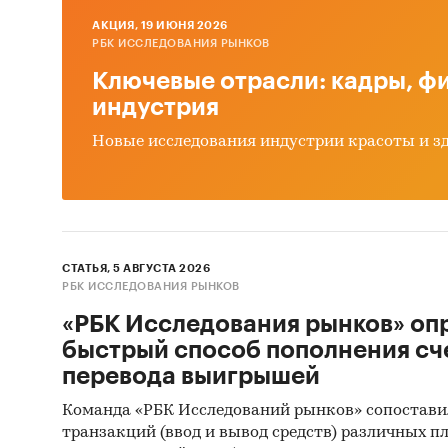
федерал
AКЦИЯ, 19 ИЮНЯ 2026
РБК ИССЛЕДОВАНИЯ РЫНКОВ
3. По 
Ключевые отрасли: кадры, фи
тем суб
индустрия
розничн
Новые исследования индустрии красоты и з
выделен
годам, с
Исследо
СТАТЬЯ, 5 АВГУСТА 2026
статист
РБК ИССЛЕДОВАНИЯ РЫНКОВ
данными
«РБК Исследования рынков» оп
(ФСГС) 
быстрый способ пополнения сч
предпри
перевода выигрышей
использ
Команда «РБК Исследований рынков» сопостави
численн
транзакций (ввод и вывод средств) различных п