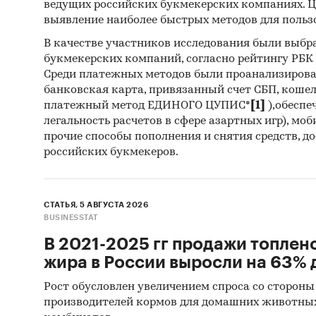
ведущих российских букмекерских компаниях. Ц
Данные 
выявление наиболее быстрых методов для польз
фактиче
В качестве участников исследования были выбр
обязате
букмекерских компаний, согласно рейтингу РБК htt
населен
Среди платежных методов были проанализиров
индивид
банковская карта, привязанный счет СБП, коше
приводя
платежный метод ЕДИНОГО ЦУПИС*
[1]
),обеспе
продажу
легальность расчетов в сфере азартных игр), мо
вида де
прочие способы пополнения и снятия средств, д
российских букмекеров.
в соотв
продукц
(КПЕС 2
СТАТЬЯ, 5 АВГУСТА 2026
BUSINESSTAT
Компани
выпуске
В 2021-2025 гг продажи топлен
жира в России выросли на 63% д
18 л
Рост обусловлен увеличением спроса со стороны
300+
производителей кормов для домашних животны