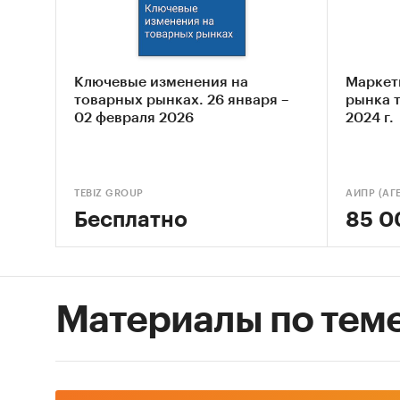
году
- Рейти
в 2024 
Ключевые изменения на
Маркет
товарных рынках. 26 января –
рынка т
2. По 
02 февраля 2026
2024 г.
субъект
розничн
TEBIZ GROUP
- Розни
Бесплатно
85 0
2017 го
- Рейти
за 2024
Материалы по тем
продажа
абсолют
- Динам
расходо