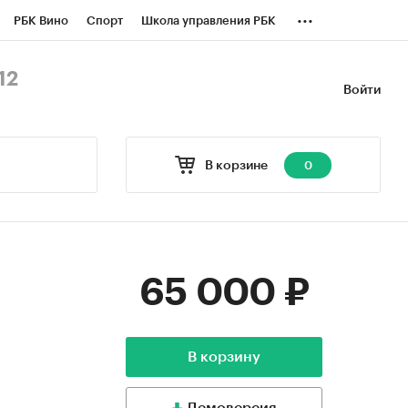
...
РБК Вино
Спорт
Школа управления РБК
БК Бизнес-среда
Дискуссионный клуб
12
Войти
оверка контрагентов
Политика
В корзине
0
65 000 ₽
В корзину