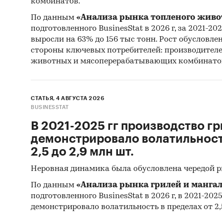
комбинатов.
700+
По данным
«Анализа рынка топленого живо
2000
подготовленного BusinesStat в 2026 г, за 2021-20
выросли на 63% до 156 тыс тонн. Рост обусловле
Исследо
стороны ключевых потребителей: производител
животных и мясоперерабатывающих комбинато
отоб
мини
соде
СТАТЬЯ, 4 АВГУСТА 2026
BUSINESSTAT
пред
В 2021-2025 гг производство гр
тече
демонстрировало волатильность
имею
2,5 до 2,9 млн шт.
или 
Неровная динамика была обусловлена чередой 
Категори
По данным
«Анализа рынка грилей и мангал
изделия
подготовленного BusinesStat в 2026 г, в 2021-202
Промышл
демонстрировало волатильность в пределах от 2,5
Россия