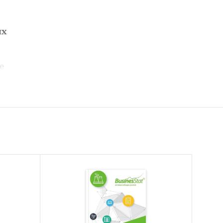
ых
е
емпы
рталам с
вые
ьно с
в 2024