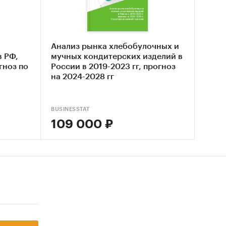
ходов
Анализ рынка хлебобулочных и
в РФ,
мучных кондитерских изделий в
 по тем
гноз по
России в 2019-2023 гг, прогноз
на 2024-2028 гг
о
BUSINESSTAT
лам с
109 000 ₽
 округа
в
ы
евых
ъектах