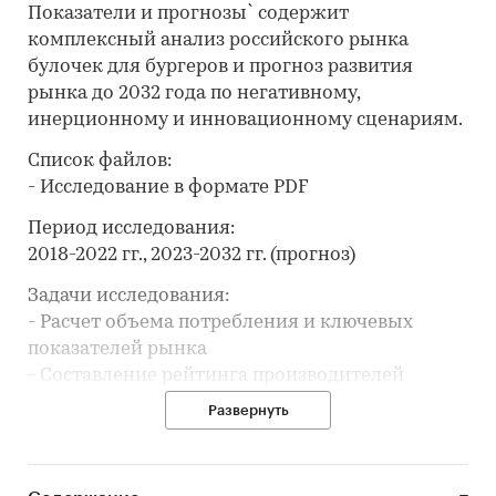
Показатели и прогнозы` содержит
комплексный анализ российского рынка
булочек для бургеров и прогноз развития
рынка до 2032 года по негативному,
инерционному и инновационному сценариям.
Список файлов:
- Исследование в формате PDF
Период исследования:
2018-2022 гг., 2023-2032 гг. (прогноз)
Задачи исследования:
- Расчет объема потребления и ключевых
показателей рынка
- Составление рейтинга производителей
- Анализ импорта и экспорта
Развернуть
- Формирование прогноза развития рынка
В разделе `Ведущие производители`