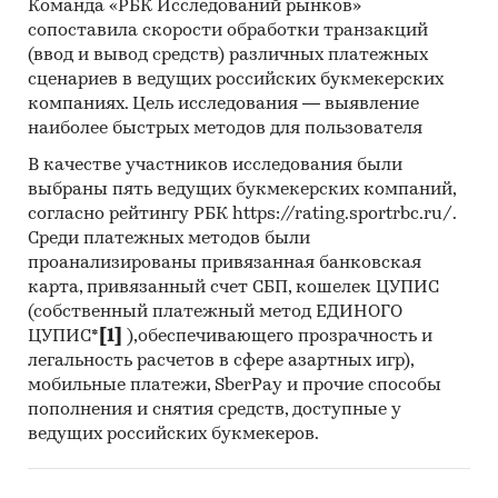
информация об участниках ВЭД с объемами
Команда «РБК Исследований рынков»
сопоставила скорости обработки транзакций
поставок:
(ввод и вывод средств) различных платежных
- Рейтинг крупнейших российских импортеров
сценариев в ведущих российских букмекерских
и зарубежных поставщиков
компаниях. Цель исследования — выявление
- Рейтинг ведущих российских экспортеров и
наиболее быстрых методов для пользователя
зарубежных покупателей
В качестве участников исследования были
Единицы измерения:
выбраны пять ведущих букмекерских компаний,
Количественные показатели в отчете
согласно рейтингу РБК https://rating.sportrbc.ru/.
рассчитаны в тоннах, стоимостные - в
Среди платежных методов были
долларах и рублях
проанализированы привязанная банковская
карта, привязанный счет СБП, кошелек ЦУПИС
География исследования:
(собственный платежный метод ЕДИНОГО
РФ, федеральные округа и регионы РФ, страны
ЦУПИС*
[1]
),обеспечивающего прозрачность и
мира
легальность расчетов в сфере азартных игр),
мобильные платежи, SberPay и прочие способы
Категории:
Потребительские товары
/
...
/
пополнения и снятия средств, доступные у
Продукты питания
/
Хлеб и хлебобулочные
ведущих российских букмекеров.
изделия
Россия
Булочки для бургеров