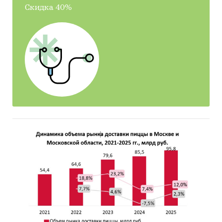
года составил *** шт. на первичном рынке
Скидка 40%
(+***% за год). На первичном рынке наиболее
дорогие поселки представлены на Минском и
Новорижском направлениях. Самый высокий
показатель средней цены отмечен на Минском
шоссе.
Конкурентное окружение:
исходя из
месторасположения, инфраструктуры и
позиционирования, ближайшим конкурентом
проекта выступают КП «Уварово», КП «Ирбис»,
КП «Кленовая аллея».
Маркетинговые инструменты:
оформление
строительной площадки, корпоративные и
проектные атрибуты, работа с агентствами
недвижимости, офис продаж, наружная
реклама, PR, онлайн-продвижение.
Финансовые показатели: