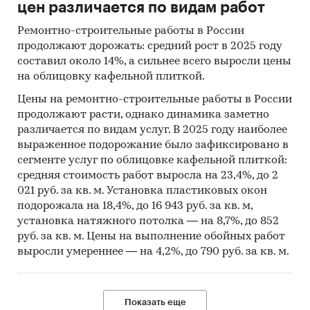
строительства по субъектам, Московская обл.,
цен различается по видам работ
2022 г., тыс. кв. м
Ремонтно-строительные работы в России
***
продолжают дорожать: средний рост в 2025 году
составил около 14%, а сильнее всего выросли цены
Из общего числа домов, построенных в 2022
на облицовку кафельной плиткой.
году (включая дома, построенные населением),
Цены на ремонтно-строительные работы в России
***% приходились на деревянные здания, ***% –
продолжают расти, однако динамика заметно
на кирпичные, ***% – на монолитные, ***% – на
различается по видам услуг. В 2025 году наиболее
блочные, ***% – на каменные, ***% - на
выраженное подорожание было зафиксировано в
панельные и ***% – на здания из другого
сегменте услуг по облицовке кафельной плиткой:
материала.
средняя стоимость работ выросла на 23,4%, до 2
021 руб. за кв. м. Установка пластиковых окон
Диаграмма 3. Структура жилищного
подорожала на 18,4%, до 16 943 руб. за кв. м,
строительства по строительным материалам,
установка натяжного потолка — на 8,7%, до 852
Московская обл., 2022 г., %
руб. за кв. м. Цены на выполнение обойных работ
выросли умереннее — на 4,2%, до 790 руб. за кв. м.
***
Наиболее высокие показатели по вводу жилья
в 2022 году наблюдались в городских округах:
Показать еще