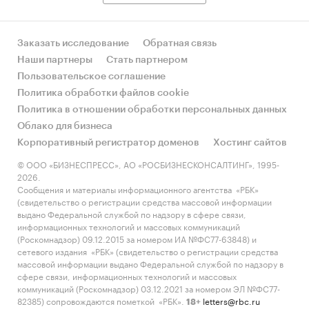
Одинцово – *** тыс. кв. м, Истра – *** тыс. кв. м,
Красногорск – *** тыс. кв. м, Раменское – *** тыс.
кв. м и Мытищи – *** тыс. кв. м.
Заказать исследование
Обратная связь
Наши партнеры
Стать партнером
Диаграмма 4. Структура жилищного
Пользовательское соглашение
строительства по городским округам,
Политика обработки файлов cookie
Московская обл., 2022 г., тыс. кв. м
Политика в отношении обработки персональных данных
***
Облако для бизнеса
Корпоративный регистратор доменов
Хостинг сайтов
В 2022 году средняя стоимость одного
квадратного метра общей площади жилых
© ООО «БИЗНЕСПРЕСС», АО «РОСБИЗНЕСКОНСАЛТИНГ», 1995-
2026.
домов (без индивидуального жилищного
Сообщения и материалы информационного агентства «РБК»
строительства) для застройщиков составила ***
(свидетельство о регистрации средства массовой информации
руб. (годом ранее – *** руб.).
выдано Федеральной службой по надзору в сфере связи,
информационных технологий и массовых коммуникаций
(Роскомнадзор) 09.12.2015 за номером ИА №ФС77-63848) и
сетевого издания «РБК» (свидетельство о регистрации средства
массовой информации выдано Федеральной службой по надзору в
Рынок загородной недвижимости
сфере связи, информационных технологий и массовых
Московского региона
коммуникаций (Роскомнадзор) 03.12.2021 за номером ЭЛ №ФС77-
82385) сопровождаются пометкой «РБК».
letters@rbc.ru
18+
На первичном рынке в 1 кв. 2023 года