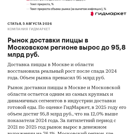
Показатель
Ед.
Значение
изм.
СТАТЬЯ, 5 АВГУСТА 2026
Необходимые инвестиции
тыс.
39 975
КОМПАНИЯ ГИДМАРКЕТ
руб.
Рынок доставки пиццы в
NPV
тыс.
***
Московском регионе вырос до 95,8
руб.
млрд руб.
PI
раз
20,06
Доставка пиццы в Москве и области
восстановила реальный рост после спада 2024
IRR
%
***
года. Объем рынка превысил 95 млрд руб.
Срок окупаемости
мес.
3
Рынок доставки пиццы в Москве и Московской
области остается одним из самых крупных и
Дисконтированный срок
мес.
***
динамичных сегментов в индустрии доставки
окупаемости
готовой еды. По оценке ГидМаркет, в 2025 году его
Выдержки из исследования
объем достиг 95,8 млрд руб., что на 12,0% выше
показателя 2024 года. За пятилетний период с
Общий обзор рынка жилой недвижимости
2021 по 2025 год рынок вырос в денежном
Московской области
выражении на 76,1%. Московский регион, где