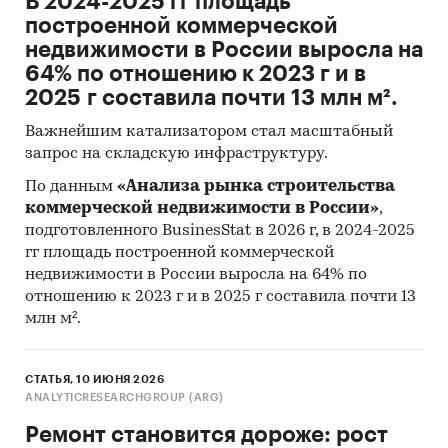
В 2024-2025 гг площадь
в 2022 году было возведено *** жилых здания.
построенной коммерческой
Введено в эксплуатацию *** тыс. новых квартир
недвижимости в России выросла на
общей площадью жилых помещений *** тыс. кв.
64% по отношению к 2023 г и в
м.
2025 г составила почти 13 млн м².
Населением в 2022 году было построено *** тыс.
Важнейшим катализатором стал масштабный
жилых домов общей площадью жилых
запрос на складскую инфраструктуру.
помещений *** тыс. кв. м (*** тыс. кв. м – на
земельных участках, предназначенных для
По данным
«Анализа рынка строительства
коммерческой недвижимости в России»
,
ведения садоводства). Это ***% от общей
подготовленного BusinesStat в 2026 г, в 2024-2025
площади жилых помещений, построенных в
гг площадь построенной коммерческой
тот же период населением всей страны.
недвижимости в России выросла на 64% по
В сельской местности населением построено
отношению к 2023 г и в 2025 г составила почти 13
*** тыс. домов общей площадью жилых
млн м².
помещений *** тыс. кв. м жилья, что составило
***% от общего ввода жилья в Московской
СТАТЬЯ, 10 ИЮНЯ 2026
области.
ANALYTICRESEARCHGROUP (ARG)
Диаграмма 2. Структура жилищного
Ремонт становится дороже: рост