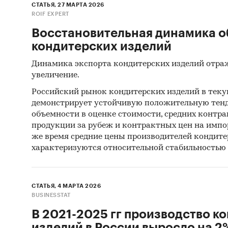
СТАТЬЯ, 27 МАРТА 2026
«Произв
ROIF EXPERT
издели
Восстановительная динамика о
кондитерских изделий
Оценка 
Динамика экспорта кондитерских изделий отра
Кратки
увеличение.
Источн
Российский рынок кондитерских изделий в тек
демонстрирует устойчивую положительную тенд
Базы
объемности в оценке стоимости, средних контра
продукции за рубеж и контрактных цен на импо
Базы
же время средние цены производителей кондите
характеризуются относительной стабильностью
Откр
Офиц
СТАТЬЯ, 4 МАРТА 2026
Отче
BUSINESSTAT
Сайт
В 2021-2025 гг производство к
Архи
изделий в России выросло на 2% 