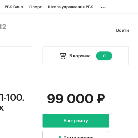
...
РБК Вино
Спорт
Школа управления РБК
БК Бизнес-среда
Дискуссионный клуб
12
Войти
оверка контрагентов
Политика
В корзине
0
99 000 ₽
П-100.
х
В корзину