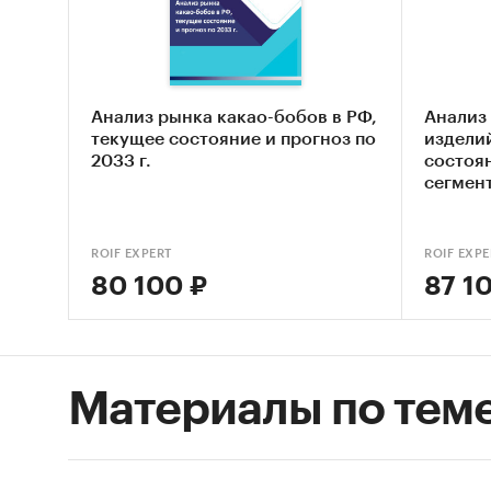
Оцен
Сост
конт
Анализ рынка какао-бобов в РФ,
Анализ
текущее состояние и прогноз по
изделий
Оцен
2033 г.
состоян
сегмен
Геог
Основн
ROIF EXPERT
ROIF EXPE
База ТО
80 100 ₽
87 1
шоколад
участни
Контак
Материалы по тем
«Произв
издели
Региона