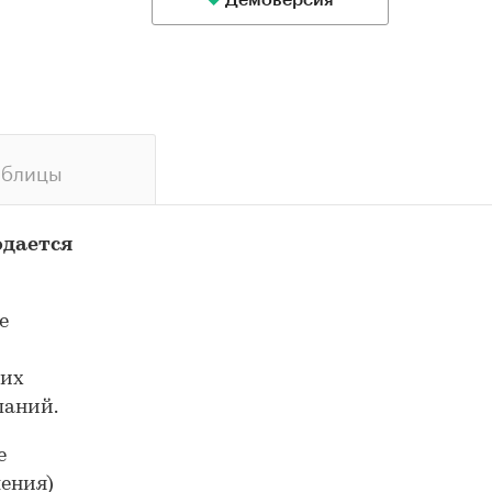
Демоверсия
аблицы
одается
е
ких
паний.
е
ения)