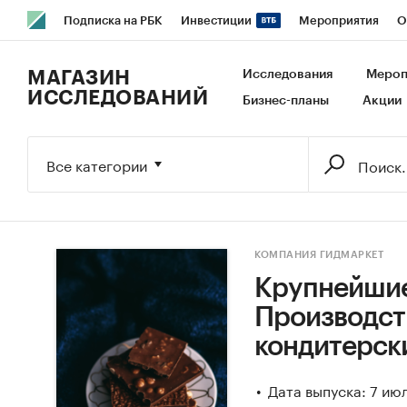
Подписка на РБК
Инвестиции
Мероприятия
О
РБК Образование
РБК Курсы
РБК Life
Тренды
В
МАГАЗИН
Исследования
Мероп
ИССЛЕДОВАНИЙ
Бизнес-планы
Акции
Исследования
Кредитные рейтинги
Франшизы
Га
Экономика
Бизнес
Технологии и медиа
Финансы
Все категории
КОМПАНИЯ ГИДМАРКЕТ
Крупнейшие
Производст
кондитерск
Дата выпуска: 7 ию