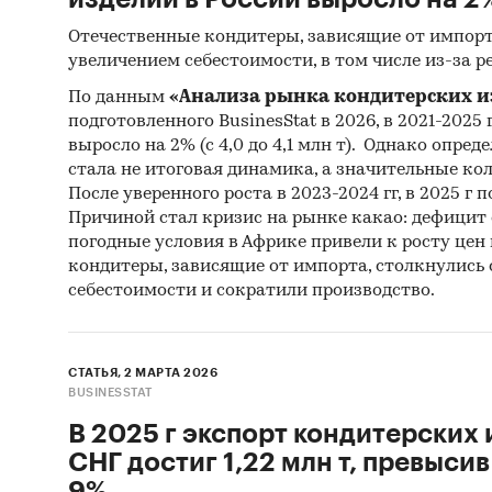
Реги
Отечественные кондитеры, зависящие от импорт
увеличением себестоимости, в том числе из-за ре
Инса
По данным
«Анализа рынка кондитерских и
Спец
подготовленного BusinesStat в 2026, в 2021-2025 
выросло на 2% (с 4,0 до 4,1 млн т). Однако опре
Методы
стала не итоговая динамика, а значительные ко
После уверенного роста в 2023-2024 гг, в 2025 г
Каби
Причиной стал кризис на рынке какао: дефицит
разл
погодные условия в Африке привели к росту цен 
анал
кондитеры, зависящие от импорта, столкнулись
себестоимости и сократили производство.
[1]
Без у
СТАТЬЯ, 2 МАРТА 2026
BUSINESSTAT
[2]
По вы
В 2025 г экспорт кондитерских 
СНГ достиг 1,22 млн т, превысив
Категори
изделия
9%.