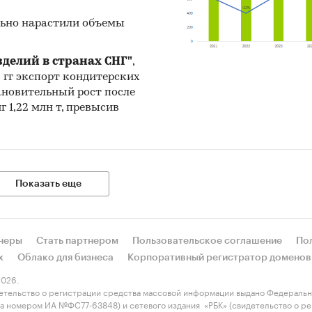
ельские товары
/
...
/
Кондитерские изделия
/
Шоколад
хозяйство
/
...
/
Культуры для производства напитков
/
Кака
льно нарастили объемы
-100
делий в странах СНГ"
,
5 гг экспорт кондитерских
ановительный рост после
г 1,22 млн т, превысив
Показать еще
неры
Стать партнером
Пользовательское соглашение
По
х
Облако для бизнеса
Корпоративный регистратор доменов
026.
етельство о регистрации средства массовой информации выдано Федеральн
 за номером ИА №ФС77-63848) и сетевого издания «РБК» (свидетельство о 