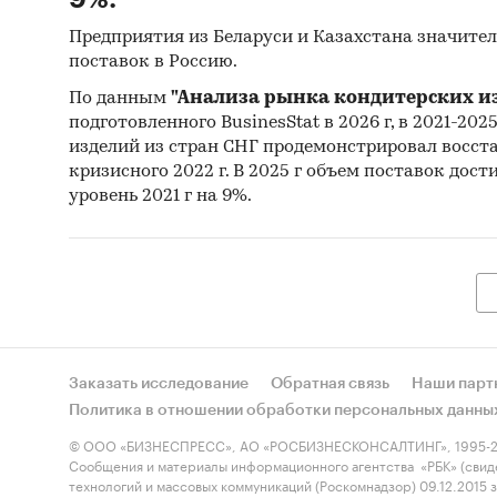
Потребит
Сельское 
Предприятия из Беларуси и Казахстана значите
База ТОП
поставок в Россию.
По данным
"Анализа рынка кондитерских из
подготовленного BusinesStat в 2026 г, в 2021-202
изделий из стран СНГ продемонстрировал восст
кризисного 2022 г. В 2025 г объем поставок дости
уровень 2021 г на 9%.
Заказать исследование
Обратная связь
Наши парт
Политика в отношении обработки персональных данны
© ООО «БИЗНЕСПРЕСС», АО «РОСБИЗНЕСКОНСАЛТИНГ», 1995-2
Сообщения и материалы информационного агентства «РБК» (свид
технологий и массовых коммуникаций (Роскомнадзор) 09.12.2015