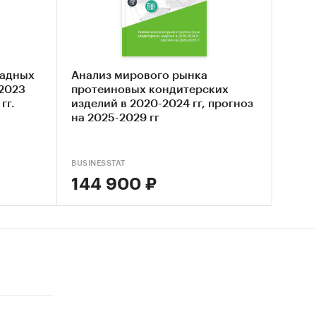
я их
ладных
Анализ мирового рынка
-2023
протеиновых кондитерских
гг.
изделий в 2020-2024 гг, прогноз
на 2025-2029 гг
BUSINESSTAT
о,
144 900 ₽
ких
ли