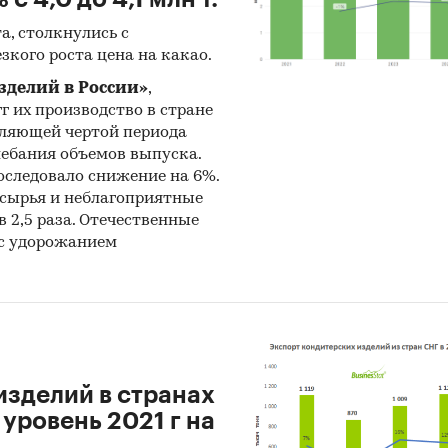
ональные и федеральные СМИ
а, столкнулись с
зкого роста цена на какао.
йдерские источники
зделий в России»
,
иализированные аналитические порталы
гг их производство в стране
деляющей чертой периода
:
лебания объемов выпуска.
 последовало снижение на 6%.
нетное исследование. Поиск и анализ информации
 сырья и неблагоприятные
ичных источников, проведение расчетов. Статисти
в 2,5 раза. Отечественные
итика
 с удорожанием
чета ИП
ручке юр.лиц по ОКВЭД2 10.82, без учета ИП.
изделий в странах
 уровень 2021 г на
и:
Потребительские товары
/
...
/
Продукты питания
/
Конд