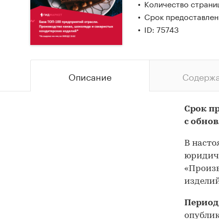
Количество страни
Срок предоставлен
ID: 75743
Описание
Содерж
Срок пр
с обно
В насто
юридич
«Произв
изделий
Период
опублик