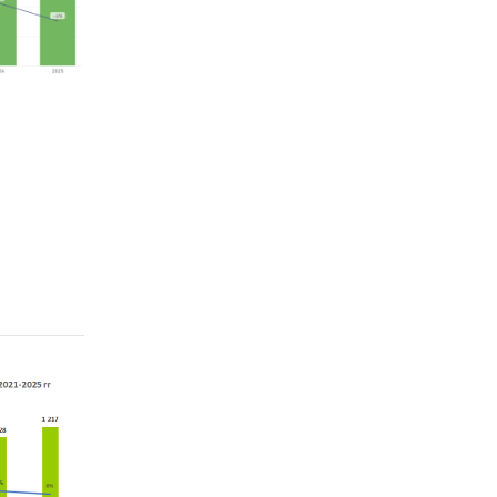
 из
ка и
итерские