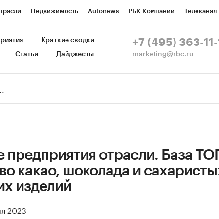
трасли
Недвижимость
Autonews
РБК Компании
Телеканал
изионеры
Национальные проекты
Город
Стиль
Крипто
Р
риятия
Краткие сводки
+7 (495) 363-11-
marketing@rbc.ru
Статьи
Дайджесты
зета
Спецпроекты СПб
Конференции СПб
Спецпроекты
Пр
Рынок наличной валюты
 предприятия отрасли. База ТО
во какао, шоколада и сахаристы
их изделий
ля 2023