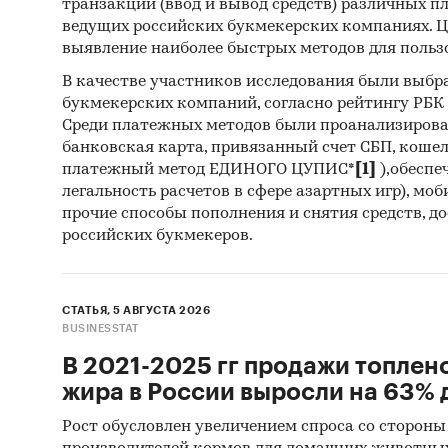
транзакций (ввод и вывод средств) различных п
Привед
ведущих российских букмекерских компаниях. Ц
выявление наиболее быстрых методов для польз
оливок
В качестве участников исследования были выбр
Metro
букмекерских компаний, согласно рейтингу РБК htt
Среди платежных методов были проанализиров
Аша
банковская карта, привязанный счет СБП, коше
Лент
платежный метод ЕДИНОГО ЦУПИС*
[1]
),обеспе
легальность расчетов в сфере азартных игр), мо
Магн
прочие способы пополнения и снятия средств, д
российских букмекеров.
Пере
Пяте
Свет
СТАТЬЯ, 5 АВГУСТА 2026
BUSINESSTAT
Предст
В 2021-2025 гг продажи топлен
жира в России выросли на 63% д
зару
Рост обусловлен увеличением спроса со стороны
эксп