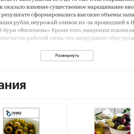
к оказало влияние существенное наращивание вво
(в результате сформировались высокие объемы запа
ация рубля, неурожай оливок из-за прошедшей в 
 бури «Филомена». Кроме того, пандемия повлекла
едостаток рабочей силы, что затруднило сбор урож
г импорт восстановился на 6% до 77 тыс т. Достато
Развернуть
ые закупки обусловлены прогнозируемым неурож
в 2023 г из-за аномальной жары и засухи. Также н
твуют негативные ожидания игроков рынка, связ
ания
нным давлением: если оливки и маслины попадут
ения, то объем импорта станет катастрофически 
оянию на май 2023 г, прямых санкций на ввоз олив
в Россию не вводилось, однако розничные торговы
т о возникающих трудностях с оплатой и доставк
жнения валютных операций и разбалансировки
ческих цепочек. В связи с этим часть поставщиков