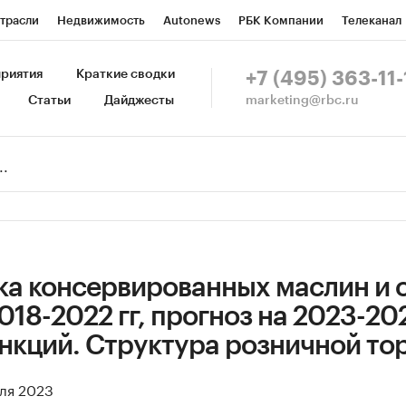
трасли
Недвижимость
Autonews
РБК Компании
Телеканал
изионеры
Национальные проекты
Город
Стиль
Крипто
Р
риятия
Краткие сводки
+7 (495) 363-11-
marketing@rbc.ru
Статьи
Дайджесты
зета
Спецпроекты СПб
Конференции СПб
Спецпроекты
Пр
Рынок наличной валюты
ка консервированных маслин и 
018-2022 гг, прогноз на 2023-202
нкций. Структура розничной тор
юля 2023