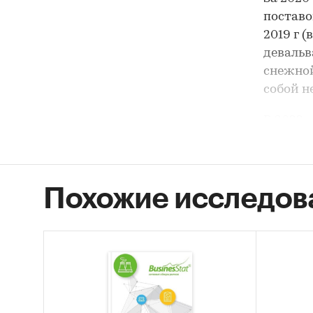
поставо
2019 г 
девальв
снежной
собой н
В 2022 
активн
оливок 
присутс
Похожие исследов
санкцио
огранич
По сост
маслин 
сообщаю
за осло
логисти