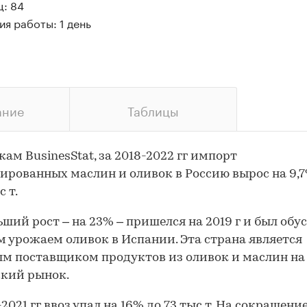
ц: 84
я работы: 1 день
ание
Таблицы
кам BusinesStat, за 2018-2022 гг импорт
ированных маслин и оливок в Россию вырос на 9,7%
с т.
ший рост – на 23% – пришелся на 2019 г и был обу
 урожаем оливок в Испании. Эта страна является
м поставщиком продуктов из оливок и маслин на
кий рынок.
2021 гг ввоз упал на 16% до 73 тыс т. На сокращени