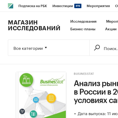
Подписка на РБК
Инвестиции
Мероприятия
О
РБК Образование
РБК Курсы
РБК Life
Тренды
В
МАГАЗИН
Исследования
Мероп
ИССЛЕДОВАНИЙ
Бизнес-планы
Акции
Исследования
Кредитные рейтинги
Франшизы
Га
Экономика
Бизнес
Технологии и медиа
Финансы
Все категории
BUSINESSTAT
Анализ рын
в России в 2
условиях са
Дата выпуска: 11 и