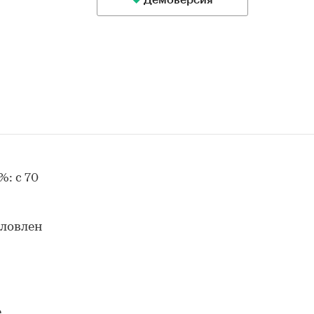
Демоверсия
: с 70
словлен
е