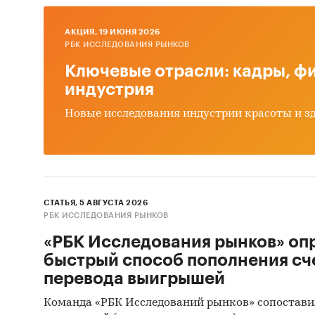
числ
AКЦИЯ, 19 ИЮНЯ 2026
масл
РБК ИССЛЕДОВАНИЯ РЫНКОВ
Информ
Ключевые отрасли: кадры, фи
оливок
индустрия
Новые исследования индустрии красоты и з
HoRe
розн
Рознич
оливка
СТАТЬЯ, 5 АВГУСТА 2026
РБК ИССЛЕДОВАНИЯ РЫНКОВ
по т
«РБК Исследования рынков» оп
по в
быстрый способ пополнения сч
с ко
перевода выигрышей
фарш
Команда «РБК Исследований рынков» сопостави
по в