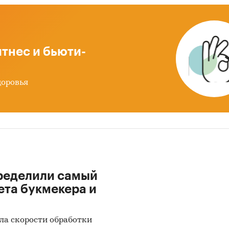
енность потребителей и потребление консервиро
ин и оливок
ация о продажах консервированных маслин 
тнес и бьюти-
 детализирована по секторам рынка:
доровья
Ca
ичная торговля
ная торговля консервированными маслинами
ми детализирована:
ипам торговли:
сетевая, несетевая, интернет-торг
ределили самый
идам:
оливки и маслины без косточки; оливки и 
ета букмекера и
сточкой; оливки, фаршированные рыбой; прочие
ированные оливки
ла скорости обработки
есу банки:
менее 300 г, 300-400 г, более 400 г