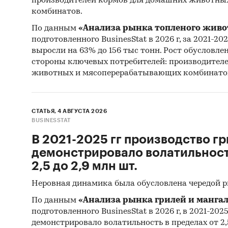
производителей кормов для домашних животны
импо
комбинатов.
зару
По данным
«Анализа рынка топленого живо
подготовленного BusinesStat в 2026 г, за 2021-20
зару
выросли на 63% до 156 тыс тонн. Рост обусловле
стороны ключевых потребителей: производител
При по
животных и мясоперерабатывающих комбинато
статис
Информ
СТАТЬЯ, 4 АВГУСТА 2026
BUSINESSTAT
Феде
В 2021-2025 гг производство гр
Феде
демонстрировало волатильность
Феде
2,5 до 2,9 млн шт.
Тамо
Неровная динамика была обусловлена чередой 
Информ
По данным
«Анализа рынка грилей и мангал
подготовленного BusinesStat в 2026 г, в 2021-202
оцен
демонстрировало волатильность в пределах от 2,5