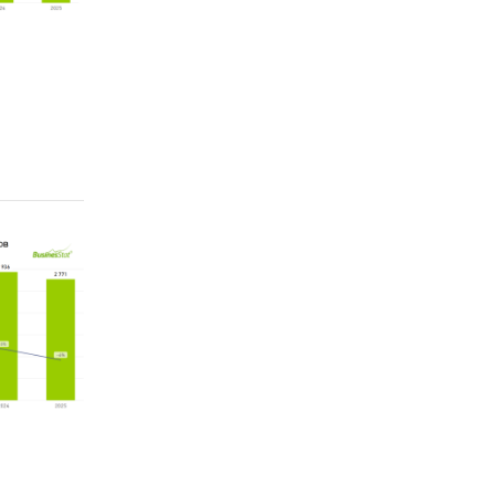
стат)
ок