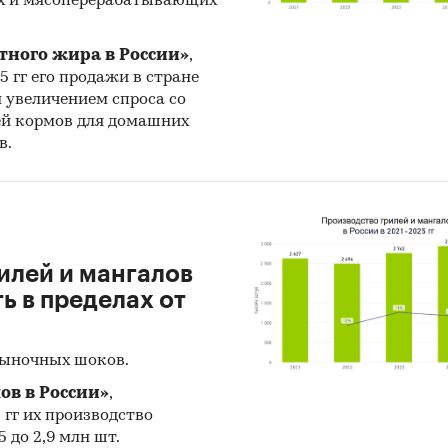
х и мясоперерабатывающих
ртеров
бежных получателей
тного жира в России»
,
25 гг его продажи в стране
бежных поставщиков
н увеличением спроса со
ей кормов для домашних
дготовке обзора используется официальная
в.
тика и собранные данные.
ация профильных ведомств:
ральная служба государственной статистики (Рос
илей и мангалов
ральная налоговая служба
 в пределах от
ральная таможенная служба
женный союз ЕАЭС
рыночных шоков.
ация, собранная BusinesStat:
ов в России»
,
5 гг их производство
ки потребления консервированных маслин и олив
 до 2,9 млн шт.