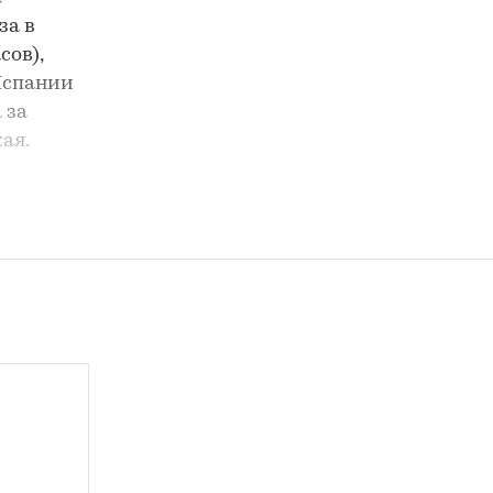
за в
сов),
Испании
 за
ая.
чно
аем
а рынке
анные с
 под
низким.
ок и
е сети
ой из-