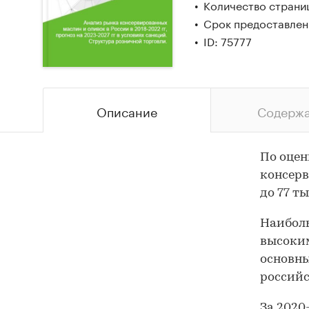
Количество страни
Срок предоставлени
ID: 75777
Описание
Содерж
По оцен
консерв
до 77 ты
Наиболь
высоким
основны
российс
За 2020-