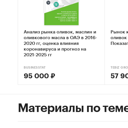
отказал
Испания
Альтерн
испанск
Анализ рынка оливок, маслин и
Рынок 
санкцио
оливкового масла в ОАЭ в 2016-
оливок 
российс
2020 гг, оценка влияния
Показа
коронавируса и прогноз на
«Анали
2021-2025 гг
России
данные
BUSINESSTAT
TEBIZ GR
рынка и
95 000 ₽
57 9
объе
эксп
Материалы по тем
цена
бала
конс