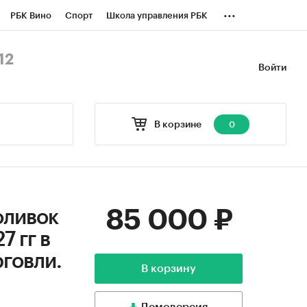
...
РБК Вино
Спорт
Школа управления РБК
БК Бизнес-среда
Дискуссионный клуб
12
Войти
оверка контрагентов
Политика
В корзине
0
85 000 ₽
оливок
7 гг в
говли.
В корзину