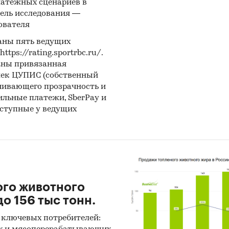
латежных сценариев в
ены данные о продажах консервированных ма
ель исследования —
ователя
 в розничных сетях:
аны пять ведущих
 Cash & Carry
ps://rating.sportrbc.ru/.
аны привязанная
н
лек ЦУПИС (собственный
а
чивающего прозрачность и
бильные платежи, SberPay и
ит
оступные у ведущих
кресток
рочка
офор
авлены рейтинги:
ого животного
о 156 тыс тонн.
бежных производителей
 ключевых потребителей:
ортеров