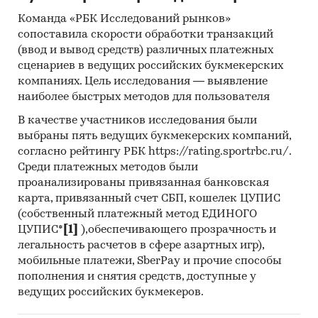
дизайна упаковки, сайт, SEO-продвижение,
Команда «РБК Исследований рынков»
контекстная реклама, организация
сопоставила скорости обработки транзакций
собственной сбытовой сети.
(ввод и вывод средств) различных платежных
сценариев в ведущих российских букмекерских
Финансовые показатели проекта:
компаниях. Цель исследования — выявление
наиболее быстрых методов для пользователя
Показатель
Ед.
Значение
изм.
В качестве участников исследования были
выбраны пять ведущих букмекерских компаний,
Необходимые инвестиции
тыс.
16 760
согласно рейтингу РБК https://rating.sportrbc.ru/.
руб.
Среди платежных методов были
проанализированы привязанная банковская
NPV
тыс.
***
карта, привязанный счет СБП, кошелек ЦУПИС
руб.
(собственный платежный метод ЕДИНОГО
ЦУПИС*
[1]
),обеспечивающего прозрачность и
Индекс прибыльности (PI)
раз
2,24
легальность расчетов в сфере азартных игр),
IRR
%
***
мобильные платежи, SberPay и прочие способы
пополнения и снятия средств, доступные у
Срок окупаемости
мес.
20
ведущих российских букмекеров.
Дисконтированный срок
мес.
***