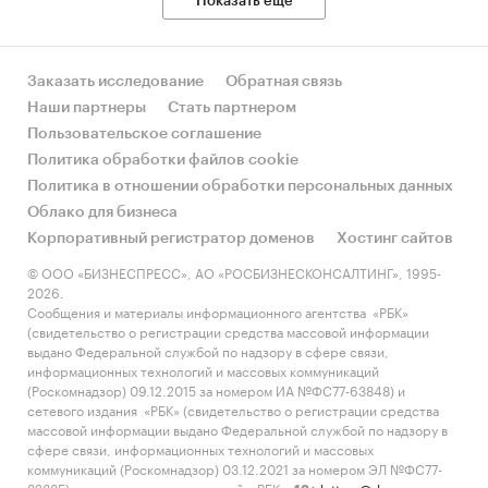
Показать еще
***
Российский импорт мучных кондитерских
Заказать исследование
Обратная связь
изделий по итогам 2021 года в натуральном
Наши партнеры
Стать партнером
выражении составил *** тыс. тонн, что на ***%
Пользовательское соглашение
выше уровня предыдущего года (*** тыс. тонн в
Политика обработки файлов cookie
2020 году).
Политика в отношении обработки персональных данных
Облако для бизнеса
Диаграмма 5. Объем импорта мучных
Корпоративный регистратор доменов
Хостинг сайтов
кондитерских изделий в натуральном
выражении, Россия, 2017-2021 гг., тыс. тонн
© ООО «БИЗНЕСПРЕСС», АО «РОСБИЗНЕСКОНСАЛТИНГ», 1995-
2026.
***
Сообщения и материалы информационного агентства «РБК»
(свидетельство о регистрации средства массовой информации
выдано Федеральной службой по надзору в сфере связи,
В 2021 году в структуре импорта мучных
информационных технологий и массовых коммуникаций
кондитерских изделий в натуральном
(Роскомнадзор) 09.12.2015 за номером ИА №ФС77-63848) и
выражении преобладали прочие мучные
сетевого издания «РБК» (свидетельство о регистрации средства
массовой информации выдано Федеральной службой по надзору в
кондитерские изделия с долей ***%, а также
сфере связи, информационных технологий и массовых
сладкое сухое печенье (***%), а также сухари и
коммуникаций (Роскомнадзор) 03.12.2021 за номером ЭЛ №ФС77-
гренки (***%).
82385) сопровождаются пометкой «РБК».
letters@rbc.ru