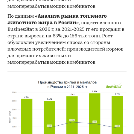
объем их производства показал рост в ***% в
мясоперерабатывающих комбинатов.
сравнении с 2017 годом и достиг объема *** тыс.
тонн, после чего, в 2020 году, наблюдалось
По данным
«Анализа рынка топленого
снижение на ***%, а в 2021 году – на ***%. Объем
животного жира в России»
, подготовленного
производства мучных кондитерских изделий в
BusinesStat в 2026 г, за 2021-2025 гг его продажи в
стране выросли на 63% до 156 тыс тонн. Рост
2021 году составил *** тыс. тонн.
обусловлен увеличением спроса со стороны
Диаграмма 2. Объем производства мучных
ключевых потребителей: производителей кормов
кондитерских изделий, Россия, 2017-2021 гг.,
для домашних животных и
тыс. тонн
мясоперерабатывающих комбинатов.
***
Потребление мучных кондитерских изделий
на душу населения в России в 2021 году
составило около *** кг/чел., снизившись по
отношению к 2020 году на ***%, что составляет
примерно половину душевого потребления
всех кондитерских изделий в стране.
Диаграмма 3. Объем потребления мучных