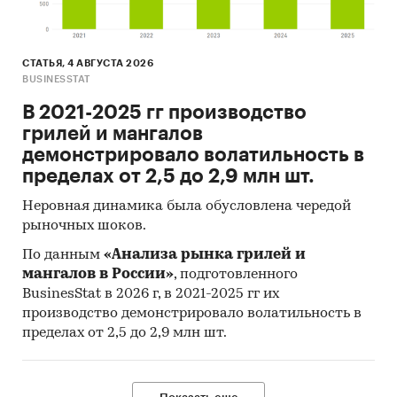
кондитерских изделий на душу населения,
Россия, 2017-2021 гг., кг/чел.
СТАТЬЯ, 4 АВГУСТА 2026
***
BUSINESSTAT
В 2021-2025 гг производство
грилей и мангалов
Импорт/экспорт мучных кондитерских
демонстрировало волатильность в
изделий
пределах от 2,5 до 2,9 млн шт.
По данным ФТС России, в стоимостном
Неровная динамика была обусловлена чередой
выражении объем импорта мучных
рыночных шоков.
кондитерских изделий в Россию в 2021 году
показал еще существенный рост, на ***% к
По данным
«Анализа рынка грилей и
уровню 2020 года, и составил *** млрд руб. В
мангалов в России»
, подготовленного
период с 2017 по 2021 год рост импорта
BusinesStat в 2026 г, в 2021-2025 гг их
производство демонстрировало волатильность в
составил ***%.
пределах от 2,5 до 2,9 млн шт.
Диаграмма 4. Объем импорта мучных
кондитерских изделий в стоимостном
выражении, Россия, 2017-2021 гг., млрд руб.