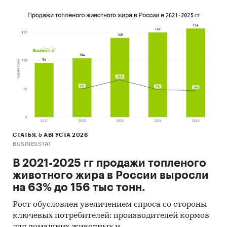
окупаемости
Выдержки из исследования
Объемы производства кондитерских
мучных изделий в России
По данным Росстата, в общем объеме
производства кондитерских изделий в России
преобладают мучные кондитерские изделия,
занимая в 2021 году 50,4% от всего объема
производства сладостей.
СТАТЬЯ, 5 АВГУСТА 2026
Диаграмма 1. Структура производства
BUSINESSTAT
кондитерских изделий, Россия, 2021 г., %
В 2021-2025 гг продажи топленого
***
животного жира в России выросли
на 63% до 156 тыс тонн.
Российский рынок мучных кондитерских
изделий за 2017–2021 гг. показывал
Рост обусловлен увеличением спроса со стороны
ключевых потребителей: производителей кормов
разнонаправленную динамику. В 2019 году
для домашних животных и