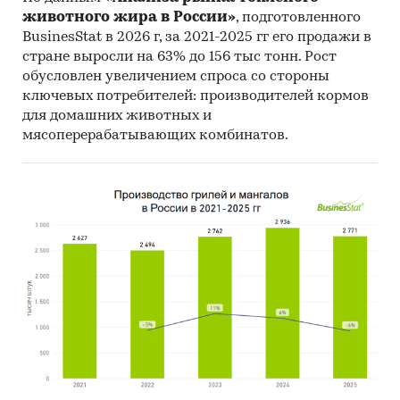
здравоохранения
животного жира в России»
, подготовленного
Федеральная служба по надзору в сфере
BusinesStat в 2026 г, за 2021-2025 гг его продажи в
защиты прав потребителей и благополучия
стране выросли на 63% до 156 тыс тонн. Рост
человека (Роспотребнадзор)
обусловлен увеличением спроса со стороны
ключевых потребителей: производителей кормов
Информация, собранная BusinesStat:
для домашних животных и
мясоперерабатывающих комбинатов.
оценки потребления услуг медицинских
осмотров
оценки экспертов медицинского рынка
анализ открытой информации о рынке
медицинских осмотров
Категории:
Потребительские услуги
/
Частная
медицина
/
Диагностика
Россия
Потребительские услуги
/
...
/
Диагностика
/
Профосмотр