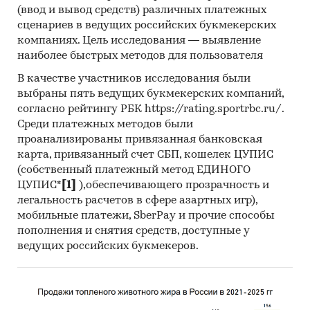
профосмотрам:
персонал с вредными и/
(ввод и вывод средств) различных платежных
или опасными условиями труда;
сценариев в ведущих российских букмекерских
декретированный персонал
компаниях. Цель исследования — выявление
наиболее быстрых методов для пользователя
сектора рынка
(по форме собственности
предприятия, направляющего на
В качестве участников исследования были
выбраны пять ведущих букмекерских компаний,
медосмотр)
: бюджетный; частный
согласно рейтингу РБК https://rating.sportrbc.ru/.
уровни вредности условий
Среди платежных методов были
труда
: оптимальный; допустимый;
проанализированы привязанная банковская
вредный; опасный
карта, привязанный счет СБП, кошелек ЦУПИС
(собственный платежный метод ЕДИНОГО
отрасл
и профессиональной
ЦУПИС*
[1]
),обеспечивающего прозрачность и
деятельности
: деятельность в области
легальность расчетов в сфере азартных игр),
здравоохранения; добыча полезных
мобильные платежи, SberPay и прочие способы
ископаемых; обрабатывающие
пополнения и снятия средств, доступные у
производства; сельское, лесное хозяйство,
ведущих российских букмекеров.
охота и рыболовство; строительство;
транспортировка и хранение; другие
отрасли