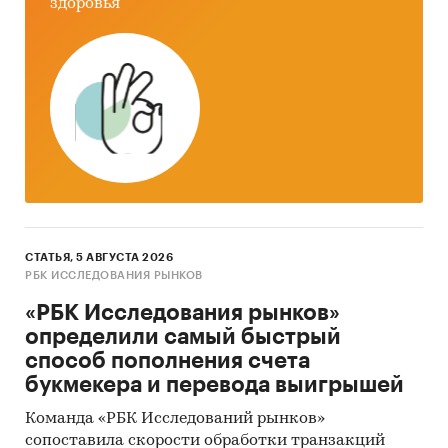
численность пациентов профосмотров
здоровья
объем рынка профосмотров
оборот рынка профосмотров
цены на профосмотры
Под профосмотрами в рамках данного
обзора подразумеваются обязательные
медицинские осмотры работников
предприятий, проведение которых
предусмотрено законодательством РФ для
отдельных видов профессиональной
СТАТЬЯ, 5 АВГУСТА 2026
РБК ИССЛЕДОВАНИЯ РЫНКОВ
деятельности. В настоящий обзор не
включаются предрейсовые и предсменные
«РБК Исследования рынков»
осмотры персонала.
определили самый быстрый
способ пополнения счета
В обзоре приводятся следующие
букмекера и перевода выигрышей
детализации:
Команда «РБК Исследований рынков»
виды персонала, подлежащего
сопоставила скорости обработки транзакций