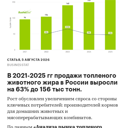
В обзоре детализирована информация по
регионам страны.
В обзоре представлены финансовые
рейтинги крупнейших коммерческих
клиник, предоставляющих услуги
профосмотров
.
При подготовке обзора используется
официальная статистика и собранные
СТАТЬЯ, 5 АВГУСТА 2026
данные.
BUSINESSTAT
В 2021-2025 гг продажи топленого
Информация профильных ведомств:
животного жира в России выросли
Федеральная служба государственной
на 63% до 156 тыс тонн.
статистики (Росстат)
Рост обусловлен увеличением спроса со стороны
Федеральная налоговая служба
ключевых потребителей: производителей кормов
для домашних животных и
Министерство здравоохранения
мясоперерабатывающих комбинатов.
Федеральная служба по надзору в сфере
По данным
«Анализа рынка топленого