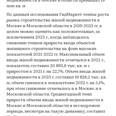
недвижимости в Москве и области превышал 19
Процедура контент-анализа документов не
млн кв. м
предполагает расчета объема выборочной
По данным исследования ГидМаркет темпы роста
совокупности. Обработке и анализу подлежат
рынка строительства жилой недвижимости в
все доступные исследователю документы.
Москве и Московской области в 2019-2023 гг. в
Категории:
Строительство и недвижимость
/
целом можно оценить как положительные, за
Недвижимость
/
Жилая недвижимость
исключением 2023 г., когда наблюдалось
Услуги для бизнеса
/
Страхование
/
снижение темпов прироста ввода объектов
Страхование имущества
жилищного строительства на фоне высоких
Турция
показателей 2021-2022 гг. Максимальный объем
ввода жилой недвижимости отмечался в 2022 г.,
показатель составил 20 893,6 тыс. кв. м с
приростом к 2021 г. на 22,7%. Объем ввода жилой
недвижимости в 2023 г. составил 19 828,2 тыс. кв.
м, объем снизился к показателям 2022 г. на 5,1%,
при этом снижение отмечалось и в Москве, и в
Московской области. Среднегодовой темп
прироста объема ввода жилой недвижимости в
Москве и Московской области в исследуемом
периоде, несмотря на такую динамику, составил