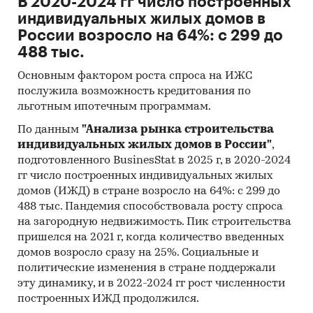
В 2020-2024 гг число построенных
Eurostat.
индивидуальных жилых домов в
Печатные и электронные деловые и
России возросло на 64%: с 299 до
специализированные издания,
488 тыс.
аналитические обзоры.
Основным фактором роста спроса на ИЖС
Ресурсы сети Интернет в России и мире.
послужила возможность кредитования по
льготным ипотечным программам.
Экспертные опросы.
По данным
"Анализа рынка строительства
Материалы участников отечественного и
индивидуальных жилых домов в России"
,
мирового рынков.
подготовленного BusinesStat в 2025 г, в 2020-2024
гг число построенных индивидуальных жилых
Результаты исследований маркетинговых и
домов (ИЖД) в стране возросло на 64%: с 299 до
консалтинговых агентств.
488 тыс. Пандемия способствовала росту спроса
Материалы отраслевых учреждений и базы
на загородную недвижимость. Пик строительства
данных.
пришелся на 2021 г, когда количество введенных
домов возросло сразу на 25%. Социальные и
Результаты ценовых мониторингов.
политические изменения в стране поддержали
Материалы и базы данных статистики ООН
эту динамику, и в 2022-2024 гг рост численности
(United Nations Statistics Division:
построенных ИЖД продолжился.