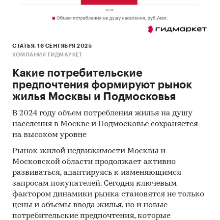
хозяйственной деятельности, информации из
открытых источников об их деятельности,
мнений экспертов и наших собственных
знаний о компаниях.
СТАТЬЯ, 16 СЕНТЯБРЯ 2025
Интервью с производителями:
также мы
КОМПАНИЯ ГИДМАРКЕТ
провели
интервью с производителями
и
Какие потребительские
получили сведения как о них самих, так и о
предпочтения формируют рынок
деятельности их конкурентов.
жилья Москвы и Подмосковья
Mystery-Shopping с производителями:
кроме
В 2024 году объем потребления жилья на душу
того, информацию об объемах производства и
населения в Москве и Подмосковье сохраняется
ценах мы получили, вступив
в переговоры
с
на высоком уровне
производителями
в завуалированной форме
Рынок жилой недвижимости Москвы и
(Mystery-Shopping)
от имени потенциального
Московской области продолжает активно
заказчика.
развиваться, адаптируясь к изменяющимся
запросам покупателей. Сегодня ключевым
Мониторинг документов:
в качестве
фактором динамики рынка становятся не только
основных методов анализа данных выступают
цены и объемы ввода жилья, но и новые
так называемые (1) Традиционный
потребительские предпочтения, которые