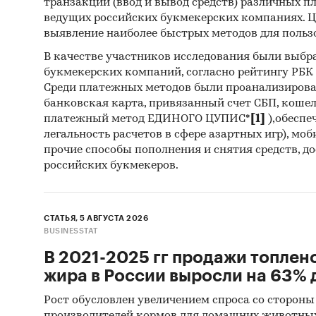
транзакций (ввод и вывод средств) различных п
ведущих российских букмекерских компаниях. Ц
выявление наиболее быстрых методов для польз
В качестве участников исследования были выбр
букмекерских компаний, согласно рейтингу РБК htt
Среди платежных методов были проанализиров
банковская карта, привязанный счет СБП, коше
платежный метод ЕДИНОГО ЦУПИС*
[1]
),обеспе
легальность расчетов в сфере азартных игр), мо
прочие способы пополнения и снятия средств, д
российских букмекеров.
СТАТЬЯ, 5 АВГУСТА 2026
BUSINESSTAT
В 2021-2025 гг продажи топлен
жира в России выросли на 63% д
Рост обусловлен увеличением спроса со стороны
производителей кормов для домашних животны