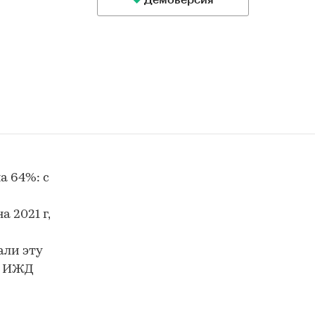
Демоверсия
а 64%: с
 2021 г,
али эту
х ИЖД