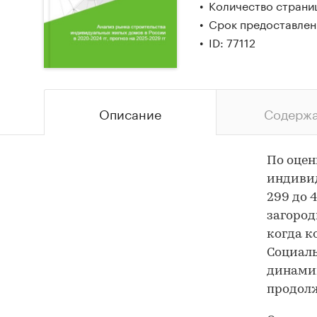
Количество страни
Срок предоставлени
ID: 77112
Описание
Содерж
По оцен
индивид
299 до 
загород
когда к
Социаль
динамик
продол