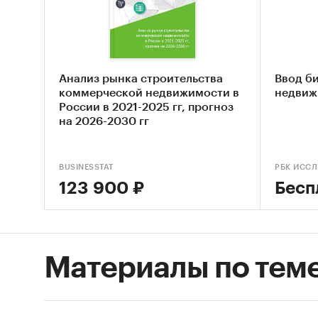
«Анали
домов в
важней
конъюнк
Анализ рынка строительства
Ввод б
числ
коммерческой недвижимости в
недвиж
России в 2021-2025 гг, прогноз
стат
на 2026-2030 гг
числ
BUSINESSTAT
РБК ИСС
сред
123 900 ₽
Бесп
обор
фина
отра
Материалы по тем
При по
статис
Информ