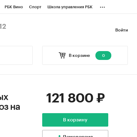
...
РБК Вино
Спорт
Школа управления РБК
БК Бизнес-среда
Дискуссионный клуб
12
Войти
оверка контрагентов
Политика
В корзине
0
121 800 ₽
ых
оз на
В корзину