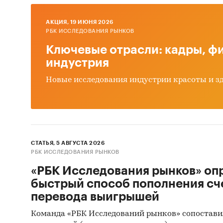
Феде
AКЦИЯ, 19 ИЮНЯ 2026
РБК ИССЛЕДОВАНИЯ РЫНКОВ
Мини
Ключевые отрасли: кадры, фи
хозя
индустрия
Мини
Новые исследования индустрии красоты и з
Ассо
Информ
цены
СТАТЬЯ, 5 АВГУСТА 2026
оцен
РБК ИССЛЕДОВАНИЯ РЫНКОВ
«РБК Исследования рынков» оп
Категори
быстрый способ пополнения сч
Строител
Россия
перевода выигрышей
Команда «РБК Исследований рынков» сопостави