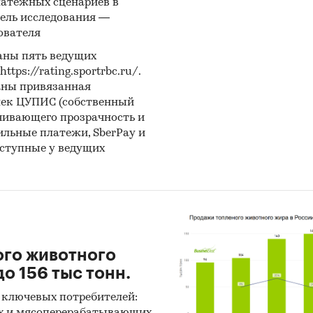
латежных сценариев в
ель исследования —
ователя
аны пять ведущих
ps://rating.sportrbc.ru/.
аны привязанная
лек ЦУПИС (собственный
чивающего прозрачность и
бильные платежи, SberPay и
оступные у ведущих
ого животного
о 156 тыс тонн.
 ключевых потребителей:
х и мясоперерабатывающих