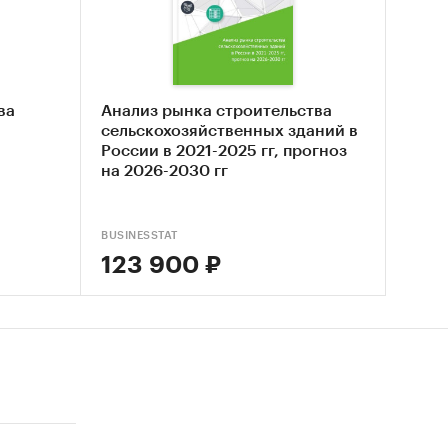
ых
й
ва
Анализ рынка строительства
низаций
сельскохозяйственных зданий в
России в 2021-2025 гг, прогноз
на 2026-2030 гг
 домов
 ИЖД
BUSINESSTAT
123 900 ₽
ой