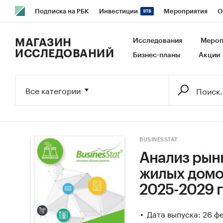
Подписка на РБК
Инвестиции
Мероприятия
О
РБК Образование
РБК Курсы
РБК Life
Тренды
В
МАГАЗИН
Исследования
Мероп
ИССЛЕДОВАНИЙ
Бизнес-планы
Акции
Исследования
Кредитные рейтинги
Франшизы
Га
Экономика
Бизнес
Технологии и медиа
Финансы
Все категории
BUSINESSTAT
Анализ рын
жилых домов
2025-2029 г
Дата выпуска: 26 ф