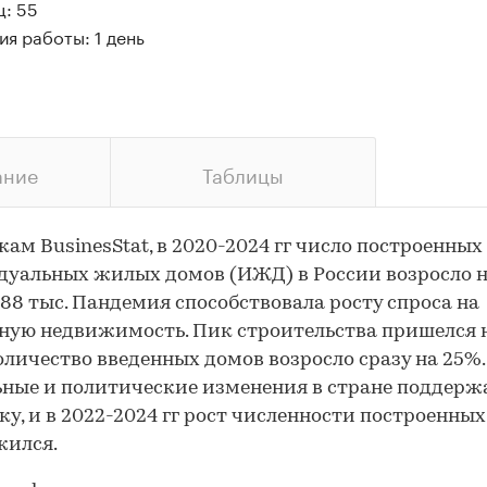
ц: 55
я работы: 1 день
ание
Таблицы
кам BusinesStat, в 2020-2024 гг число построенных
уальных жилых домов (ИЖД) в России возросло н
488 тыс. Пандемия способствовала росту спроса на
ную недвижимость. Пик строительства пришелся на
оличество введенных домов возросло сразу на 25%.
ные и политические изменения в стране поддерж
у, и в 2022-2024 гг рост численности построенны
жился.