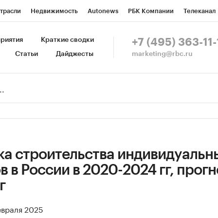
трасли
Недвижимость
Autonews
РБК Компании
Телеканал
изионеры
Национальные проекты
Город
Стиль
Крипто
Р
риятия
Краткие сводки
+7 (495) 363-11-
marketing@rbc.ru
Статьи
Дайджесты
зета
Спецпроекты СПб
Конференции СПб
Спецпроекты
Пр
Рынок наличной валюты
ка строительства индивидуальн
 в России в 2020-2024 гг, прогн
г
евраля 2025