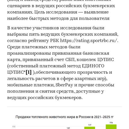
ветеринарного использования, прочая
сценариев в ведущих российских букмекерских
компаниях. Цель исследования — выявление
902219 - Прочая аппаратура на основе
наиболее быстрых методов для пользователя
рентгеновского излучения,
рентгенографическая
В качестве участников исследования были
выбраны пять ведущих букмекерских компаний,
902221 - Аппаратура, основанная на
согласно рейтингу РБК https://rating.sportrbc.ru/.
использовании альфа-, бета- или гамма-
Среди платежных методов были
излучения, для медицинского,
проанализированы привязанная банковская
хирургического, стоматологического или
карта, привязанный счет СБП, кошелек ЦУПИС
ветеринарного использования
(собственный платежный метод ЕДИНОГО
ЦУПИС*
[1]
),обеспечивающего прозрачность и
902229 - Аппаратура, основанная на
легальность расчетов в сфере азартных игр),
использовании альфа-, бета- или гамма-
мобильные платежи, SberPay и прочие способы
излучения, для другого использования
пополнения и снятия средств, доступные у
902230 - Трубки рентгеновские
ведущих российских букмекеров.
902290 - Аппаратура, основанная на
использовании альфа-, бета- или гамма-
излучения, предназначенная или не
предназначенная для медицинского,