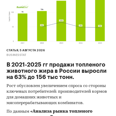
хирургического, стоматологического или
ветеринарного использования, прочая,
включая части и принадлежности
Представлена информация об объеме импорта
и экспорта за
январь 2019 - май 2024
в
натуральном и денежном выражении с
СТАТЬЯ, 5 АВГУСТА 2026
детализацией в разрезе стран, а также
BUSINESSTAT
динамика средневзвешенной стоимости.
В 2021-2025 гг продажи топленого
животного жира в России выросли
*Данные после января 2022 года могут быть
на 63% до 156 тыс тонн.
недоступны для стран Евразийского
экономического союза: Белоруссии, Армении,
Рост обусловлен увеличением спроса со стороны
Кыргызстана и Казахстана.
ключевых потребителей: производителей кормов
для домашних животных и
Государственные закупки систем для
мясоперерабатывающих комбинатов.
рентгенографии и рентгеноскопии
По данным
«Анализа рынка топленого
В рамках главы представлена информация о