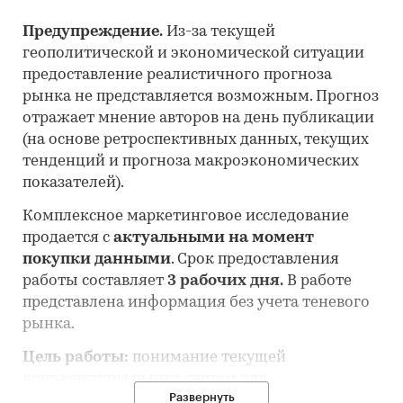
Предупреждение.
Из-за текущей
геополитической и экономической ситуации
предоставление реалистичного прогноза
рынка не представляется возможным. Прогноз
отражает мнение авторов на день публикации
(на основе ретроспективных данных, текущих
тенденций и прогноза макроэкономических
показателей).
Комплексное маркетинговое исследование
продается с
актуальными на момент
покупки данными
. Срок предоставления
работы составляет
3 рабочих дня.
В работе
представлена информация без учета теневого
рынка.
Цель работы:
понимание текущей
конъюнктуры рынка систем для
Развернуть
рентгенографии и рентгеноскопии и оценка