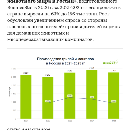
животного жира в России»
, подготовленного
части проведенных государственных закупок
BusinesStat в 2026 г, за 2021-2025 гг его продажи в
систем для рентгенографии и рентгеноскопии
стране выросли на 63% до 156 тыс тонн. Рост
44-ФЗ и 223-ФЗ за период
с января 2017 года
обусловлен увеличением спроса со стороны
ключевых потребителей: производителей кормов
по декабрь 2024 года
, в которых был
для домашних животных и
определен поставщик. Для компаний
мясоперерабатывающих комбинатов.
участвующих или планирующих участвовать в
государственных торгах показано
средневзвешенное отклонение итоговой
стоимости контрактов от их начальной
максимальной цены. Покупателям работы
предоставляется выгрузка в формате MS Excel.
Параметры выгрузки могут быть
скорректированы по запросу заказчика.
Профили крупнейших производителей
систем для рентгенографии и
рентгеноскопии
В работе представлены профили крупнейших
СТАТЬЯ, 4 АВГУСТА 2026