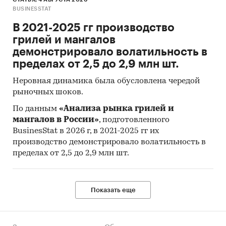
компаний-производителей систем для
BUSINESSTAT
рентгенографии и рентгеноскопии.Профили
В 2021-2025 гг производство
компаний показывают информацию о
грилей и мангалов
динамике финансовых показателей компаний,
демонстрировало волатильность в
актуальную контактную информацию,
пределах от 2,5 до 2,9 млн шт.
основных учредителей и т.д.
Неровная динамика была обусловлена чередой
Прогноз развития рынка систем для
рыночных шоков.
рентгенографии и рентгеноскопии
По данным
«Анализа рынка грилей и
Составлен прогноз развития рынка систем для
мангалов в России»
, подготовленного
рентгенографии и рентгеноскопии
BusinesStat в 2026 г, в 2021-2025 гг их
(производства, импорта, экспорта и объема
производство демонстрировало волатильность в
рынка) на
2025-2029 гг.
на основе
пределах от 2,5 до 2,9 млн шт.
ретроспективных данных с поправкой на
мнения экспертов, макроэкономические
тренды, изменения в регулировании отрасли и
Показать еще
т.д.
Фактическое количество страниц может