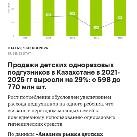
- Лучшие производственные показатели
демонстрирует Актюбинская область с
объемом выпуска продукции, составляющим
280 шт продукции.
- Лидером по импортным поставкам в 2020 г.
является Россия (более 29%).
- Большую часть продукции казахстанских
СТАТЬЯ, 9 ИЮЛЯ 2026
экспортеров покупает Россия (более 70%).
BUSINESSTAT
Продажи детских одноразовых
Единицы измерения:
подгузников в Казахстане в 2021-
Количественные показатели в отчете
2025 гг выросли на 29%: с 598 до
рассчитаны в шт, стоимостные - в долларах и
770 млн шт.
тенге
Рост потребления обусловлен увеличением
География исследования:
расхода подгузников на одного ребенка, что
РК, регионы РК, страны мира
связано с переходом молодых семей к
Категории:
Промышленность
/
...
/
повседневному использованию одноразовых
Медицинское оборудование
/
Рентгеновское
гигиенических средств.
оборудование
По данным
«Анализа рынка детских
СНГ
/
Казахстан