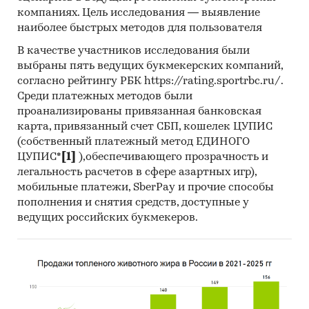
компаний-производителей овощных
компаниях. Цель исследования — выявление
соков.Профили компаний показывают
наиболее быстрых методов для пользователя
информацию о динамике финансовых
В качестве участников исследования были
показателей компаний, актуальную
выбраны пять ведущих букмекерских компаний,
контактную информацию, основных
согласно рейтингу РБК https://rating.sportrbc.ru/.
учредителей и т.д.
Среди платежных методов были
проанализированы привязанная банковская
Прогноз развития рынка овощных соков
карта, привязанный счет СБП, кошелек ЦУПИС
(собственный платежный метод ЕДИНОГО
Составлен прогноз развития рынка овощных
ЦУПИС*
[1]
),обеспечивающего прозрачность и
соков (производства, импорта, экспорта и
легальность расчетов в сфере азартных игр),
объема рынка) на
2025-2029 гг.
на основе
мобильные платежи, SberPay и прочие способы
ретроспективных данных с поправкой на
пополнения и снятия средств, доступные у
мнения экспертов, макроэкономические
ведущих российских букмекеров.
тренды, изменения в регулировании отрасли и
т.д.
Фактическое количество страниц может
отличаться от указанного.