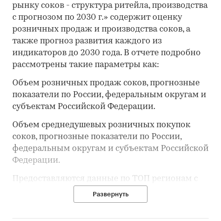
рынку соков - структура ритейла, производства
с прогнозом по 2030 г.» содержит оценку
розничных продаж и производства соков, а
также прогноз развития каждого из
индикаторов до 2030 года. В отчете подробно
рассмотрены такие параметры как:
Объем розничных продаж соков, прогнозные
показатели по России, федеральным округам и
субъектам Российской Федерации.
Объем среднедушевых розничных покупок
соков, прогнозные показатели по России,
федеральным округам и субъектам Российской
Федерации.
Предоставляются данные по ТОП регионам с
самыми высокими и самыми низкими
Развернуть
розничными ценами на рынке соков.
Отражаются данные по ценам производителей