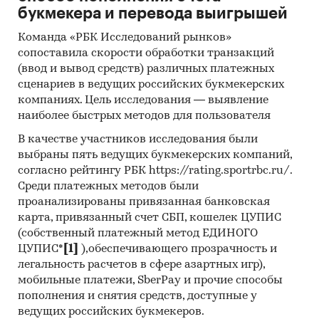
Потребительские товары
/
...
/
Безалкогольные
букмекера и перевода выигрышей
напитки
/
Соки
Потребительские товары
/
...
/
Детское
Команда «РБК Исследований рынков»
питание
/
Соки
сопоставила скорости обработки транзакций
Промышленность
/
Пищевая
(ввод и вывод средств) различных платежных
промышленность
/
Напитки
сценариев в ведущих российских букмекерских
Промышленность
/
...
/
Безалкогольные
компаниях. Цель исследования — выявление
напитки
/
Соки
наиболее быстрых методов для пользователя
Россия
В качестве участников исследования были
Сокосодержащие напитки
выбраны пять ведущих букмекерских компаний,
Нектары
согласно рейтингу РБК https://rating.sportrbc.ru/.
Среди платежных методов были
проанализированы привязанная банковская
карта, привязанный счет СБП, кошелек ЦУПИС
(собственный платежный метод ЕДИНОГО
ЦУПИС*
[1]
),обеспечивающего прозрачность и
легальность расчетов в сфере азартных игр),
мобильные платежи, SberPay и прочие способы
пополнения и снятия средств, доступные у
ведущих российских букмекеров.