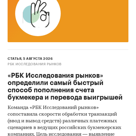
270210 - Лигнит, или бурый уголь не
агломерированный
270220 - Бурый уголь (лигнит)
Представлена информация об объеме импорта
и экспорта за
январь 2019 - май 2024
в
натуральном и денежном выражении с
СТАТЬЯ, 5 АВГУСТА 2026
детализацией в разрезе стран, а также
РБК ИССЛЕДОВАНИЯ РЫНКОВ
динамика средневзвешенной стоимости.
«РБК Исследования рынков»
определили самый быстрый
*Данные после января 2022 года могут быть
способ пополнения счета
недоступны для стран Евразийского
букмекера и перевода выигрышей
экономического союза: Белоруссии, Армении,
Кыргызстана и Казахстана.
Команда «РБК Исследований рынков»
сопоставила скорости обработки транзакций
Государственные закупки угля
(ввод и вывод средств) различных платежных
В рамках главы представлена информация о
сценариев в ведущих российских букмекерских
части проведенных государственных закупок
компаниях. Цель исследования — выявление