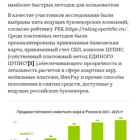
наиболее быстрых методов для пользователя
угля 44-ФЗ и 223-ФЗ за период
с января 2017
года по декабрь 2024 года
, в которых был
В качестве участников исследования были
определен поставщик. Для компаний
выбраны пять ведущих букмекерских компаний,
участвующих или планирующих участвовать в
согласно рейтингу РБК https://rating.sportrbc.ru/.
государственных торгах показано
Среди платежных методов были
проанализированы привязанная банковская
средневзвешенное отклонение итоговой
карта, привязанный счет СБП, кошелек ЦУПИС
стоимости контрактов от их начальной
(собственный платежный метод ЕДИНОГО
максимальной цены. Покупателям работы
ЦУПИС*
[1]
),обеспечивающего прозрачность и
предоставляется выгрузка в формате MS Excel.
легальность расчетов в сфере азартных игр),
Параметры выгрузки могут быть
мобильные платежи, SberPay и прочие способы
скорректированы по запросу заказчика.
пополнения и снятия средств, доступные у
ведущих российских букмекеров.
Профили крупнейших производителей угля
В работе представлены профили крупнейших
компаний-производителей угля.
Профили компаний показывают информацию
о динамике финансовых показателей
компаний, актуальную контактную