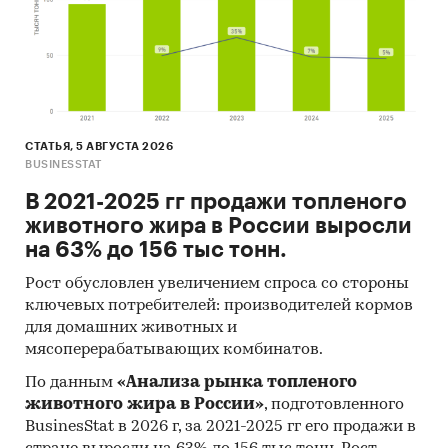
информацию, основных учредителей и т.д.
Цены на продукцию
Средние цены производителей
Предствлены месячные данные о ценах
СТАТЬЯ, 5 АВГУСТА 2026
производителей на следующие виды
BUSINESSTAT
продукции:
В 2021-2025 гг продажи топленого
Антрацит
животного жира в России выросли
на 63% до 156 тыс тонн.
Уголь коксующийся
Уголь, за исключением антрацита, угля
Рост обусловлен увеличением спроса со стороны
ключевых потребителей: производителей кормов
коксующегося и угля бурого
для домашних животных и
Уголь и антрацит обогащенные
мясоперерабатывающих комбинатов.
По данным
«Анализа рынка топленого
животного жира в России»
, подготовленного
Доступна статистическая информация
BusinesStat в 2026 г, за 2021-2025 гг его продажи в
до
декабря 2024 года
.