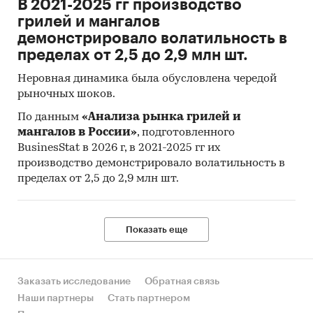
В 2021-2025 гг производство
грилей и мангалов
Фактическое количество страниц может
демонстрировало волатильность в
отличаться от указанного.
пределах от 2,5 до 2,9 млн шт.
Источник: TK Solutions
Неровная динамика была обусловлена чередой
Категории:
Промышленность
/
Добыча
рыночных шоков.
полезных ископаемых
/
Добыча угля
По данным
«Анализа рынка грилей и
Промышленность
/
Угольная промышленность
мангалов в России»
, подготовленного
Россия
BusinesStat в 2026 г, в 2021-2025 гг их
Уголь
производство демонстрировало волатильность в
пределах от 2,5 до 2,9 млн шт.
Показать еще
Заказать исследование
Обратная связь
Наши партнеры
Стать партнером