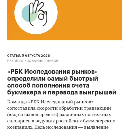
недоступны для стран Евразийского
экономического союза: Белоруссии, Армении,
Кыргызстана и Казахстана.
Государственные закупки лыж
В рамках главы представлена информация о
части проведенных государственных закупок
лыж 44-ФЗ и 223-ФЗ за период
с января 2017
СТАТЬЯ, 5 АВГУСТА 2026
года по декабрь 2024 года
, в которых был
РБК ИССЛЕДОВАНИЯ РЫНКОВ
определен поставщик. Для компаний
«РБК Исследования рынков»
участвующих или планирующих участвовать в
определили самый быстрый
государственных торгах показано
способ пополнения счета
средневзвешенное отклонение итоговой
букмекера и перевода выигрышей
стоимости контрактов от их начальной
максимальной цены. Покупателям работы
Команда «РБК Исследований рынков»
предоставляется выгрузка в формате MS Excel.
сопоставила скорости обработки транзакций
Параметры выгрузки могут быть
(ввод и вывод средств) различных платежных
скорректированы по запросу заказчика.
сценариев в ведущих российских букмекерских
компаниях. Цель исследования — выявление