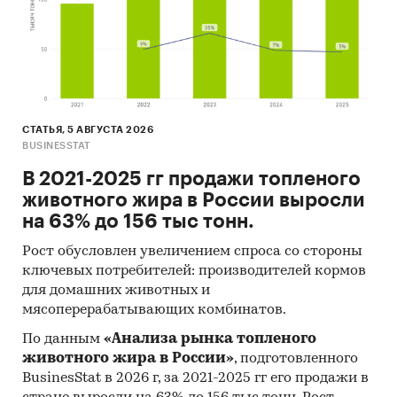
отличаться от указанного.
Источник: TK Solutions
Категории:
Потребительские услуги
/
Спорт и
фитнес
/
Лыжный спорт
Россия
Лыжи
СТАТЬЯ, 5 АВГУСТА 2026
BUSINESSTAT
В 2021-2025 гг продажи топленого
животного жира в России выросли
на 63% до 156 тыс тонн.
Рост обусловлен увеличением спроса со стороны
ключевых потребителей: производителей кормов
для домашних животных и
мясоперерабатывающих комбинатов.
По данным
«Анализа рынка топленого
животного жира в России»
, подготовленного
BusinesStat в 2026 г, за 2021-2025 гг его продажи в