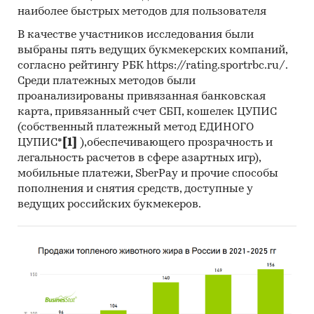
Профили крупнейших производителей лыж
наиболее быстрых методов для пользователя
В работе представлены профили крупнейших
В качестве участников исследования были
компаний-производителей лыж.
выбраны пять ведущих букмекерских компаний,
согласно рейтингу РБК https://rating.sportrbc.ru/.
Профили компаний показывают информацию
Среди платежных методов были
о динамике финансовых показателей
проанализированы привязанная банковская
компаний, актуальную контактную
карта, привязанный счет СБП, кошелек ЦУПИС
информацию, основных учредителей и т.д.
(собственный платежный метод ЕДИНОГО
ЦУПИС*
[1]
),обеспечивающего прозрачность и
Прогноз развития рынка лыж
легальность расчетов в сфере азартных игр),
мобильные платежи, SberPay и прочие способы
Составлен прогноз развития рынка лыж
пополнения и снятия средств, доступные у
(производства, импорта, экспорта и объема
ведущих российских букмекеров.
рынка) на
2025-2029 гг.
на основе
ретроспективных данных с поправкой на
мнения экспертов, макроэкономические
тренды, изменения в регулировании отрасли и
т.д.
Фактическое количество страниц может